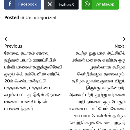
Facebook
WhatsApp
Twitter/X
Posted in
Uncategorized
Post
Previous:
Next:
navigation
கோவை தடாகம் சாலை,
கடந்த ஒரு மாத ஆட்சியில்
நஞ்சுண்டாபுரம் ஊராட்சியில்
மக்கள் மனதை கவர்ந்த ஒரு
பள்ளி மாணவர்களுக்குவிகேவி
முதல்வராக தமிழக
குரூப் ஆப் கம்பெனிஸ் சார்பில்
வெற்றிக்கழக தலைவரும்,
20ம் ஆண்டாகநோட்டு
தமிழக முதல்வருமான விஜய்
புத்தகங்கள், புத்தகப்பை
இருந்து வருகின்றார்.
வழங்கப்பட்டது இதில் திறலான
அவரைப்பற்றி தூற்றுபவர்களை
மாணவ மாணவியர்கள்
பற்றி நாங்கள் ஒரு போதும்
பயனடைந்தனர்.
கவலை பட மாட்டோம்..கோவை
சாய்பாபா கோவிலில் தமிழக
வெற்றிக்கழக கோவை புறநகர்
வடக்கு மாவட்ட செயலாளர் வி.