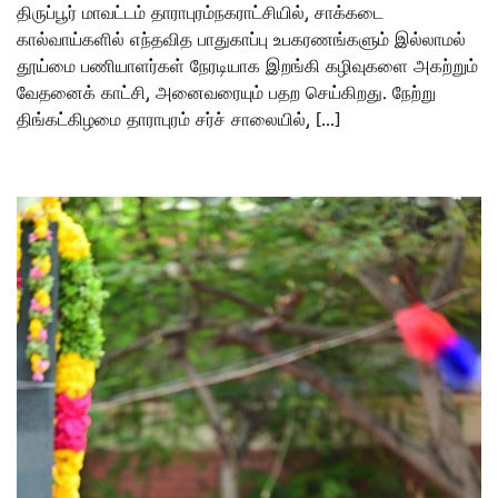
திருப்பூர் மாவட்டம் தாராபுரம்நகராட்சியில், சாக்கடை
கால்வாய்களில் எந்தவித பாதுகாப்பு உபகரணங்களும் இல்லாமல்
தூய்மை பணியாளர்கள் நேரடியாக இறங்கி கழிவுகளை அகற்றும்
வேதனைக் காட்சி, அனைவரையும் பதற செய்கிறது. நேற்று
திங்கட்கிழமை தாராபுரம் சர்ச் சாலையில், […]