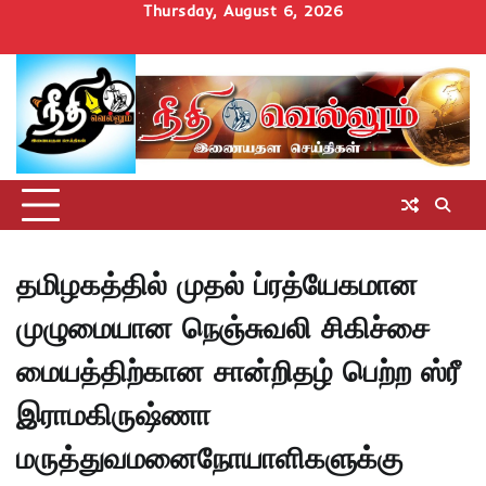
Skip
Thursday, August 6, 2026
to
Home
செய்திகள்
தமிழ்நாடு
மாவட்டச்செய்திகள்
அரசியல்
ஆன்மிகம்
சட்டம்
சினிமா
Uncategorize
content
அறிவோம்
தமிழகத்தில் முதல் ப்ரத்யேகமான
முழுமையான நெஞ்சுவலி சிகிச்சை
மையத்திற்கான சான்றிதழ் பெற்ற ஸ்ரீ
இராமகிருஷ்ணா
மருத்துவமனைநோயாளிகளுக்கு