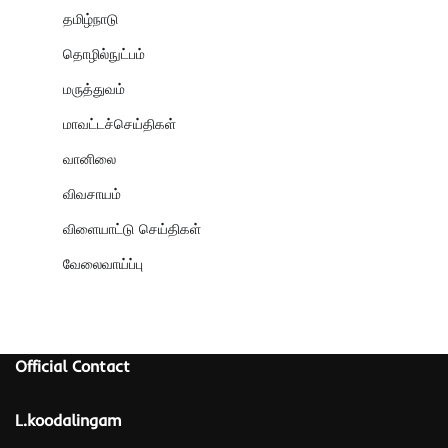
தமிழ்நாடு
தொழில்நுட்பம்
மருத்துவம்
மாவட்டச்செய்திகள்
வானிலை
விவசாயம்
விளையாட்டு செய்திகள்
வேலைவாய்ப்பு
Official Contact
L.koodalingam