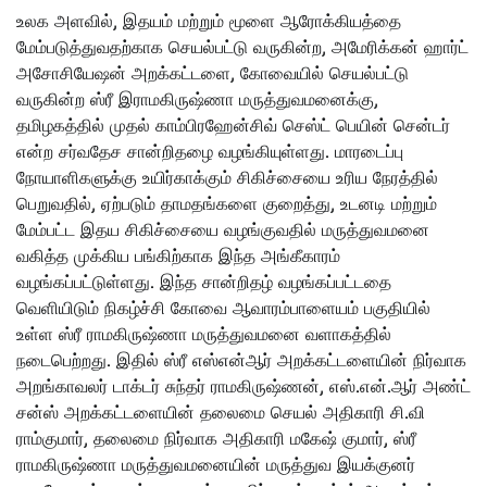
உலக அளவில், இதயம் மற்றும் மூளை ஆரோக்கியத்தை
மேம்படுத்துவதற்காக செயல்பட்டு வருகின்ற, அமேரிக்கன் ஹார்ட்
அசோசியேஷன் அறக்கட்டளை, கோவையில் செயல்பட்டு
வருகின்ற ஸ்ரீ இராமகிருஷ்ணா மருத்துவமனைக்கு,
தமிழகத்தில் முதல் காம்பிரஹேன்சிவ் செஸ்ட் பெயின் சென்டர்
என்ற சர்வதேச சான்றிதழை வழங்கியுள்ளது. மாரடைப்பு
நோயாளிகளுக்கு உயிர்காக்கும் சிகிச்சையை உரிய நேரத்தில்
பெறுவதில், ஏற்படும் தாமதங்களை குறைத்து, உடனடி மற்றும்
மேம்பட்ட இதய சிகிச்சையை வழங்குவதில் மருத்துவமனை
வகித்த முக்கிய பங்கிற்காக இந்த அங்கீகாரம்
வழங்கப்பட்டுள்ளது. இந்த சான்றிதழ் வழங்கப்பட்டதை
வெளியிடும் நிகழ்ச்சி கோவை ஆவாரம்பாளையம் பகுதியில்
உள்ள ஸ்ரீ ராமகிருஷ்ணா மருத்துவமனை வளாகத்தில்
நடைபெற்றது. இதில் ஸ்ரீ எஸ்என்ஆர் அறக்கட்டளையின் நிர்வாக
அறங்காவலர் டாக்டர் சுந்தர் ராமகிருஷ்ணன், எஸ்.என்.ஆர் அண்ட்
சன்ஸ் அறக்கட்டளையின் தலைமை செயல் அதிகாரி சி.வி
ராம்குமார், தலைமை நிர்வாக அதிகாரி மகேஷ் குமார், ஸ்ரீ
ராமகிருஷ்ணா மருத்துவமனையின் மருத்துவ இயக்குனர்