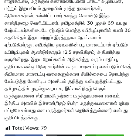
ராஜகோபால், மருத்துவ கண்காணிப்பாளர் டாக்டர் அழகப்பன்,
மற்றும் இதயவியல் துறையின் மூத்த தலைவர்கள்,
ஆலோசகர்கள், உள்ளிட்ட பலர் கலந்து கொண்டு இந்த
சான்றிதழை வெளியிட்டனர். தமிழகத்தில் 30 முதல் 69 வயது
மேற்பட்டவர்களிடையே ஏற்படும் மொத்த உயிரிழப்புகளில் சுமார் 36
சதவிகிதம் இதய மற்றும் இரத்தநாள நோய்களால்
ஏற்படுகின்றது. சமீபத்திய தரவுகளின் படி மாரடைப்பால் ஏற்படும்
உயிரிழப்புகள் ஆண்டுதோறும் 12.5 சதவிகிதம், அதிகரித்து
வருகின்றது. இதய நோய்களில் அதிகரித்து வரும் பாதிப்பு,
குறிப்பாக எஸ்டி பிரிவு உயர்வின் கூடிய மாரடைப்பு எனப்படும் மிகத்
தீவிரமான மாரடைப்பு வகைகளுக்கான சிகிச்சையை தொடர்ந்து
மேம்படுத்த வேண்டிய அவசியம் குறித்து வலியுறுத்தப்பட்டது.
தமிழகத்தில் முதல்முறையாக, இச்சான்றிதழ் பெரும்
மருத்துவமனை ஸ்ரீ ராமகிருஷ்ணா மருத்துவமனை எனவும்,
இந்திய அளவில் இச்சான்றிதழ் பெற்ற மருத்துவமனைகள் ஐந்து
மட்டுமே உள்ளது என மருத்துவர்கள் தெரிவித்துள்ளனர் என்பது
குறிப்பிடத்தக்கது.
Total Views:
79