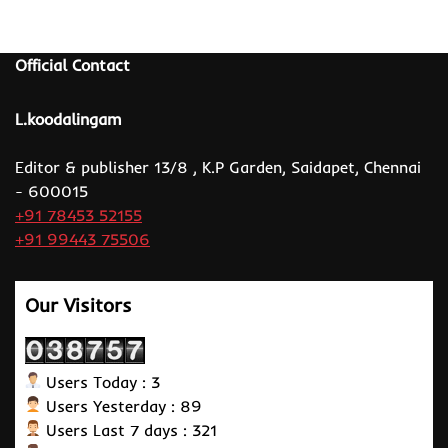
Official Contact
L.koodalingam
Editor & publisher 13/8 , K.P Garden, Saidapet, Chennai
- 600015
+91 78453 52155
+91 99443 75506
Our Visitors
Users Today : 3
Users Yesterday : 89
Users Last 7 days : 321