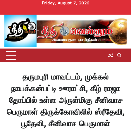
Skip
Friday, August 7, 2026
to
Home
செய்திகள்
தமிழ்நாடு
மாவட்டச்செய்திகள்
அரசியல்
ஆன்மிகம்
சட்டம்
சினிமா
Uncategorize
content
அறிவோம்
தருமபுரி மாவட்டம், முக்கல்
நாயக்கன்பட்டி ஊராட்சி, கீழ் ராஜா
தோப்பில் உள்ள அருள்மிகு சீனிவாச
பெருமாள் திருக்கோவிலில் ஸ்ரீதேவி,
பூதேவி, சீனிவாச பெருமாள்