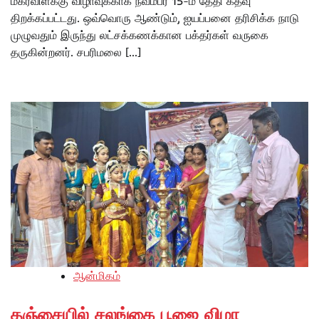
மகரவிளக்கு விழாவுக்காக நவம்பர் 15-ம் தேதி கதவு
திறக்கப்பட்டது. ஒவ்வொரு ஆண்டும், ஐயப்பனை தரிசிக்க நாடு
முழுவதும் இருந்து லட்சக்கணக்கான பக்தர்கள் வருகை
தருகின்றனர். சபரிமலை […]
ஆன்மிகம்
தஞ்சையில் சலங்கை பூஜை விழா