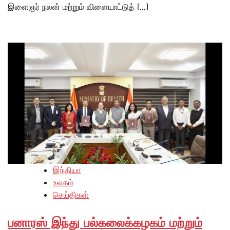
இளைஞர் நலன் மற்றும் விளையாட்டுத் […]
இந்தியா
உலகம்
செய்திகள்
பனாரஸ் இந்து பல்கலைக்கழகம் மற்றும்