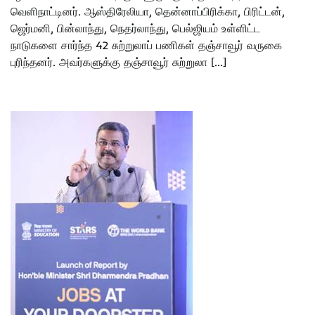
வெளிநாட்டினர். ஆஸ்திரேலியா, தென்னாப்பிரிக்கா, பிரிட்டன்,
ஜெர்மனி, பின்லாந்து, நெதர்லாந்து, பெல்ஜியம் உள்ளிட்ட
நாடுகளை சார்ந்த 42 சுற்றுலாப் பணிகள் தஞ்சாவூர் வருகை
புரிந்தனர். அவர்களுக்கு தஞ்சாவூர் சுற்றுலா […]