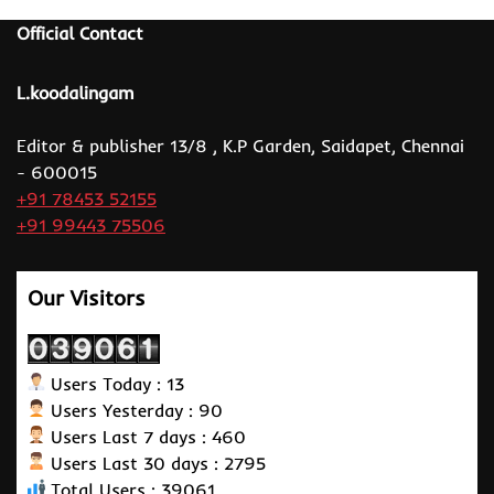
Official Contact
L.koodalingam
Editor & publisher 13/8 , K.P Garden, Saidapet, Chennai
- 600015
+91 78453 52155
+91 99443 75506
Our Visitors
Users Today : 13
Users Yesterday : 90
Users Last 7 days : 460
Users Last 30 days : 2795
Total Users : 39061