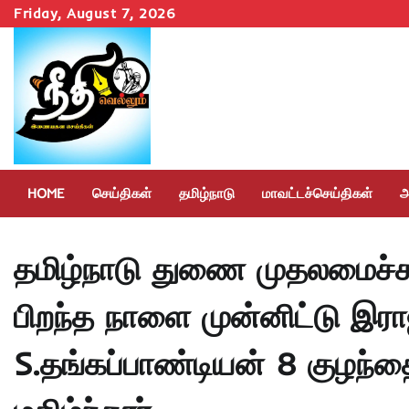
Skip
Friday, August 7, 2026
to
content
HOME
செய்திகள்
தமிழ்நாடு
மாவட்டச்செய்திகள்
அ
தமிழ்நாடு துணை முதலமைச்சர
பிறந்த நாளை முன்னிட்டு இ
S.தங்கப்பாண்டியன் 8 குழந்