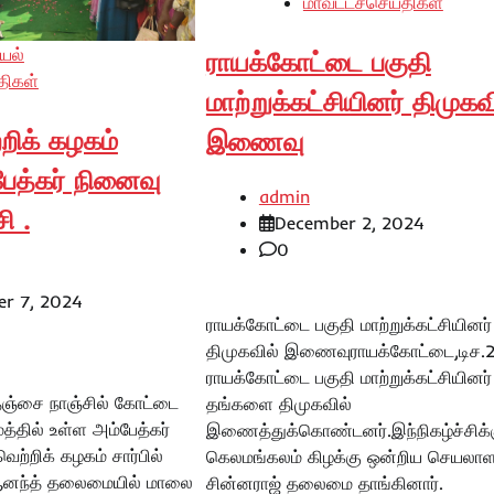
மாவட்டச்செய்திகள்
யல்
ராயக்கோட்டை பகுதி
திகள்
மாற்றுக்கட்சியினர் திமுகவ
றிக் கழகம்
இணைவு
்பேத்கர் நினைவு
admin
ி .
December 2, 2024
0
r 7, 2024
ராயக்கோட்டை பகுதி மாற்றுக்கட்சியினர்
திமுகவில் இணைவுராயக்கோட்டை,டிச.
ராயக்கோட்டை பகுதி மாற்றுக்கட்சியினர்
 தஞ்சை நாஞ்சில் கோட்டை
தங்களை திமுகவில்
த்தில் உள்ள அம்பேத்கர்
இணைத்துக்கொண்டனர்.இந்நிகழ்ச்சிக்
ற்றிக் கழகம் சார்பில்
கெலமங்கலம் கிழக்கு ஒன்றிய செயலாள
னந்த் தலைமையில் மாலை
சின்னராஜ் தலைமை தாங்கினார்.