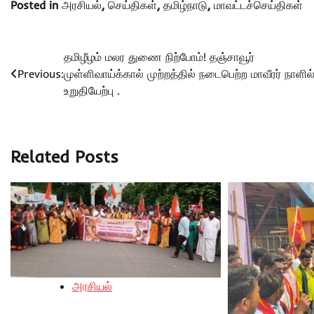
Posted in
அரசியல்
,
செய்திகள்
,
தமிழ்நாடு
,
மாவட்டச்செய்திகள்
Post
தமிழீழம் மலர துணை நிற்போம்! தஞ்சாவூர்
Previous:
முள்ளிவாய்க்கால் முற்றத்தில் நடைபெற்ற மாவீரர் நாளில
navigation
உறுதியேற்பு .
Related Posts
அரசியல்