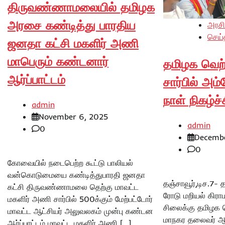
திருவண்ணாமலையில் தமிழக
அரசை கண்டித்து பாரதிய
அரசி
செய்
ஜனதா கட்சி மகளிர் அணி
மாபெரும் கண்டனார்
தமிழக வெற்
ஆர்ப்பாட்டம்
சார்பில் அம
நாள் நிகழ்ச்ச
admin
November 6, 2025
admin
0
Decembe
0
கோவையில் நடைபெற்ற கூட்டு பாலியல்
வன்கொடுமையை கண்டித்துபாரதி ஜனதா
தஞ்சாவூர்,டிச.7-
கட்சி திருவண்ணாமலை தெற்கு மாவட்ட
ரோடு மறியல் கிராம
மகளிர் அணி சார்பில் 500க்கும் மேற்பட்டோர்
சிலைக்கு தமிழக வெ
மாவட்ட ஆட்சியர் அலுவலகம் முன்பு கண்டன
மாநகர தலைவர் ஆ
ஆர்ப்பாட்டம் மாவட்ட மகளிர் அணி […]