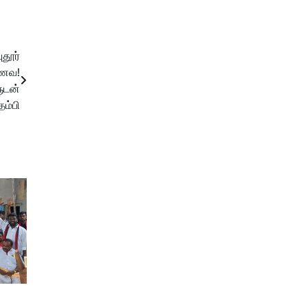
தூர்
மாணவ!
ுடன்
ம்பி