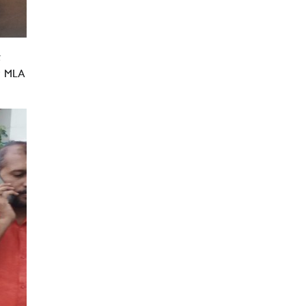
ை
் MLA