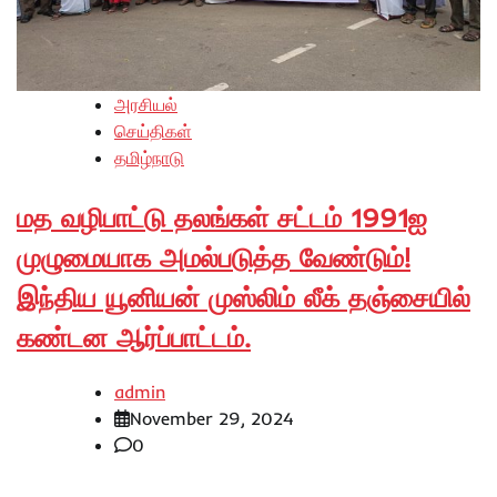
அரசியல்
செய்திகள்
தமிழ்நாடு
மத வழிபாட்டு தலங்கள் சட்டம் 1991ஐ
முழுமையாக அமல்படுத்த வேண்டும்!
இந்திய யூனியன் முஸ்லிம் லீக் தஞ்சையில்
கண்டன ஆர்ப்பாட்டம்.
admin
November 29, 2024
0