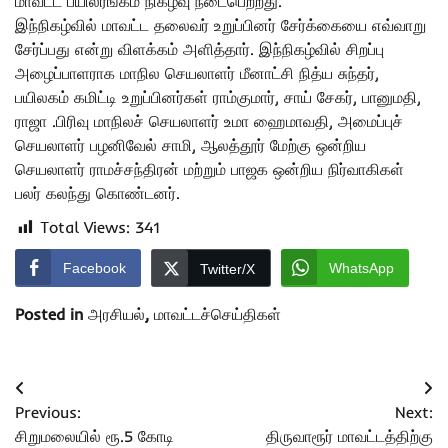
மாவட்ட பயிலரங்கம் நிகழ்வு நடைபெற்றது.
இந்நிகழ்வில் மாவட்ட தலைவர் உறுப்பினர் சேர்க்கையை எவ்வாறு
சேர்ப்பது என்று விளக்கம் அளித்தார். இந்நிகழ்வில் சிறப்பு
அழைப்பாளராக மாநில செயலாளர் மீனாட்சி நித்ய சுந்தர்,
பயிலகம் கமிட்டி உறுப்பினர்கள் ராம்குமார், சாய் சேகர், பானுமதி,
ராஜா .பிரிவு மாநிலச் செயலாளர் உமா ஹைமாவதி, அமைப்புச்
செயலாளர் பழனிவேல் சாமி, ஆலத்தூர் மேற்கு ஒன்றிய
செயலாளர் ராமச்சந்திரன் மற்றும் பாஜக ஒன்றிய நிர்வாகிகள்
பலர் கலந்து கொண்டனர்.
Total Views:
341
Facebook
WhatsApp
Twitter/X
Posted in
அரசியல்
,
மாவட்டச்செய்திகள்
Post
Previous:
Next:
navigation
சிறுமலையில் ரூ.5 கோடி
திருவாரூர் மாவட்டத்திற்கு