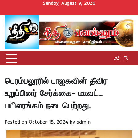
Skip
Sunday, August 9, 2026
to
Home
செய்திகள்
தமிழ்நாடு
மாவட்டச்செய்திகள்
அரசியல்
ஆன்மிகம்
சட்டம்
சினிமா
Uncategorize
content
அறிவோம்
பெரம்பலூரில் பாஜகவின் தீவிர
உறுப்பினர் சேர்க்கை- மாவட்ட
பயிலரங்கம் நடைபெற்றது.
Posted on
October 15, 2024
by
admin