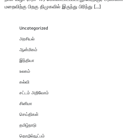
மறைவிற்கு பிறகு திமுகவில் இருந்து பிரிந்து […]
Uncategorized
அரசியல்
ஆன்மிகம்
இந்தியா
உலகம்
கல்வி
சட்டம் அறிவோம்
சினிமா
செய்திகள்
தமிழ்நாடு
தொழில்நுட்பம்