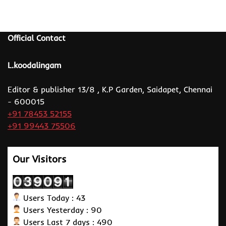
Official Contact
L.koodalingam
Editor & publisher 13/8 , K.P Garden, Saidapet, Chennai
- 600015
+91 78453 52155
+91 99443 75506
Our Visitors
Users Today : 43
Users Yesterday : 90
Users Last 7 days : 490