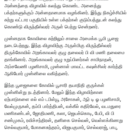
அன்னத்தை விழாவில் கலந்து கொண்ட அனைத்து
பக்தர்களுக்கும் அன்னதானமாக வழங்கினர். இந்து நிகழ்ச்சியில்
சுற்று வட்டார பகுதியில் உள்ள பக்தர்கள் குடும்பத்துடன் கலந்து
கொண்டு விருந்தீஸ்வரர் அருள் பெற்று சென்றனர்.
முன்னதாக கோவிலை சுற்றிலும் சாலை அமைக்க பூமி பூஜை
நடைபெற்றது. இந்த விழாவிற்கு அருள்மிகு விருந்தீஸ்வரர்
திருக்கோவில் அறங்காவலர் குழு தலைவர் பி வி மணி தலைமை
தாங்கினார். அறங்காவலர் குழு உறுப்பினர்கள் சாமிநாதன்,
அம்சவேணி பழனிசாமி, முன்னாள் மாவட்ட கவுன்சிலர் கார்த்தி
ஆகியோர் முன்னிலை வகித்தனர்.
இந்த பூஜைகளை கோவில் பூசாரி தயாநிதி குருக்கள்
முன்னின்று நடத்தினார். மேலும் இந்த விழாவிற்கான
ஏற்பாடுகளை எல் எம் டபிள்யூ அசோகன், ஆர் டி ஓ பழனிசாமி,
வேல்முருகன், தம்பி பார்த்திபன், வக்கீல் கதிர்வேல், வடமதுரை
மணிகண்டன், ஜோதிமணி, கலா, ஜெயக்கொடி, பேபி, வி பி
சண்முகம், ரவிச்சந்திரன், தனிகை செல்வன், வெள்ளக்கிணறு
செல்வகுமார், மோகனசுந்தரம், விஜயகுமார், செல்வராஜ், பாபு,