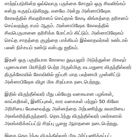
சாற்றப்படுகின்ற ஒவ்வொரு பருக்கை சோறும் ஒரு சிவலிங்கம்
என்று கருதப்படுகிறது. எனவே அன்று அன்னாபிஷேக
கோலத்தில் சிவதரிசனம் செய்தால் கோடி லிங்கத்தை தரிசனம்
செய்வதற்கு சமம் ஆகும். அன்னாபிஷேக கோலத்தில்
சிவபெருமானை தரிசிக்க மோட்சம் கிட்டும். அன்னாபிஷேகம்
செய்த சாதத்தை குழந்தை பாக்கியம் இல்லாதவர்கள் உண்டால்
பலன் நிச்சயம் உண்டு என்பது ஐதீகம்.
இதன் ஒரு பகுதியாக கோவை துடியலூர் அடுத்துள்ள மிகவும்
பழமையான பிரசித்தி பெற்ற அருள்மிகு வடமதுரை விருந்தீஸ்வரர்
திருக்கோவில் கோவிலில் ஐப்பசி மாத பவுர்ணமி முன்னிட்டு
அன்னாபிஷேக விழா மிக சிறப்பாக நடைபெற்றது.
இதில் விருந்தீஸ்வரர் மீது பல்வேறு வகையான பழங்கள்,
காய்கறிகள், இனிப்புகள், கார வகைகள் மற்றும் 50 கிலோ
அரிசியை வேகவைத்து அன்னத்தை அற்பணித்து சுவாமியை
அலங்கரித்திருந்தனர். தொடர்ந்து விருந்தீஸ்வரர் மலர்களால்
அலங்கரிக்கப்பட்டு சிறப்பு பூஜை ஆராதனை நடைபெற்றது.
இதை தொடர்ந்து விருந்தீஸ்வரர் மீது அர்ப்பணிக்கப்பட்ட