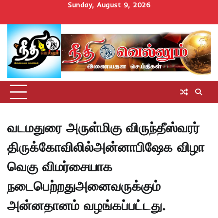
Skip
Sunday, August 9, 2026
to
Home
செய்திகள்
தமிழ்நாடு
மாவட்டச்செய்திகள்
அரசியல்
ஆன்மிகம்
சட்டம்
சினிமா
Uncategorize
content
அறிவோம்
வடமதுரை அருள்மிகு விருந்தீஸ்வரர்
திருக்கோவிலில்அன்னாபிஷேக விழா
வெகு விமர்சையாக
நடைபெற்றதுஅனைவருக்கும்
அன்னதானம் வழங்கப்பட்டது.