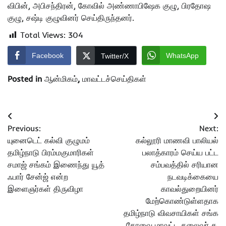
விபின், அபிசந்திரன், கோவில் அண்ணாபிஷேக குழு, பிரதோஷ
குழு, சஷ்டி குழுவினர் செய்திருந்தனர்.
Total Views:
304
Facebook
WhatsApp
Twitter/X
Posted in
ஆன்மிகம்
,
மாவட்டச்செய்திகள்
Post
Previous:
Next:
navigation
யுனைடெட் கல்வி குழுமம்
கல்லூரி மாணவி பாலியல்
தமிழ்நாடு பிரம்மகுமாரிகள்
பலாத்காரம் செய்ய பட்ட
சமாஜ் சங்கம் இணைந்து யூத்
சம்பவத்தில் சரியான
ஃபார் சேன்ஜ் என்ற
நடவடிக்கையை
இளைஞர்கள் திருவிழா
காவல்துறையினர்
மேற்கொண்டுள்ளதாக
தமிழ்நாடு விவசாயிகள் சங்க
கோவை மாவட்ட தலைவர் சு.