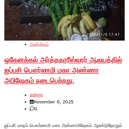
ஆன்மிகம்
ஒகேனக்கல் அர்த்தநாரீஸ்வரர் ஆலயத்தில்
ஐப்பசி பௌர்ணமி மகா அண்ணா
அபிஷேகம் நடைபெற்றது.
admin
November 6, 2025
0
ஐப்பசி மாதம் பௌர்ணமி மகா அன்னாபிஷேகம் ஆண்டுதோறும்