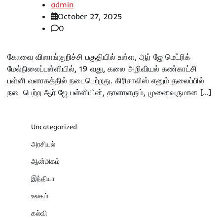
admin
October 27, 2025
0
கோவை விளாங்குறிச்சி பகுதியில் உள்ள, ஆர் ஜே மெட்ரிக்
மேல்நிலைப்பள்ளியில், 19 வது, கலை அறிவியல் கண்காட்சி
பள்ளி வளாகத்தில் நடைபெற்றது. கிரிசாலிஸ் எனும் தலைப்பில்
நடைபெற்ற ஆர் ஜே பள்ளியின், தாளாளரும், முனைவருமான […]
Uncategorized
அரசியல்
ஆன்மிகம்
இந்தியா
உலகம்
கல்வி