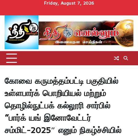
Skip
Friday, August 7, 2026
to
Home
செய்திகள்
தமிழ்நாடு
மாவட்டச்செய்திகள்
அரசியல்
ஆன்மிகம்
சட்டம்
சினிமா
Uncategorize
content
அறிவோம்
கோவை கருமத்தம்பட்டி பகுதியில்
உள்ளபார்க் பொறியியல் மற்றும்
தொழில்நுட்பக் கல்லூரி சார்பில்
“பார்க் யங் இனோவேட்டர்
சம்மிட்-2025″ எனும் நிகழ்ச்சியில்