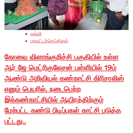
கல்வி
மாவட்டச்செய்திகள்
கோவை விளாங்குறிச்சி பகுதியில் உள்ள
ஆர் ஜே மெட்ரிகுலேசன் பள்ளியில் 19ம்
ஆண்டு அறிவியல் கண்காட்சி கிரிசாலிஸ்
எனும் பெயரில், நடைபெற்ற
இக்கண்காட்சியில் ஆயிரத்திற்கும்
மேற்பட்ட கண்டு பிடிப்புகள் காட்சி படுத்த
பட்டது..