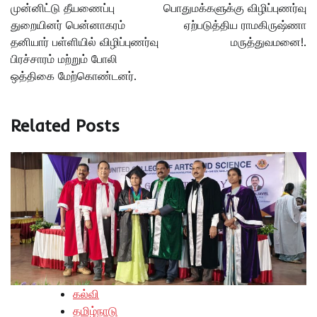
முன்னிட்டு தீயணைப்பு
பொதுமக்களுக்கு விழிப்புணர்வு
துறையினர் பென்னாகரம்
ஏற்படுத்திய ராமகிருஷ்ணா
தனியார் பள்ளியில் விழிப்புணர்வு
மருத்துவமனை!.
பிரச்சாரம் மற்றும் போலி
ஒத்திகை மேற்கொண்டனர்.
Related Posts
கல்வி
தமிழ்நாடு