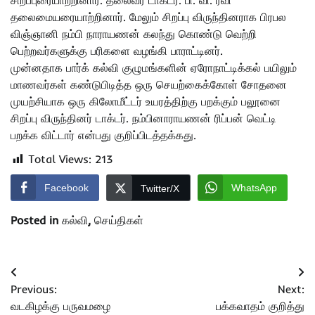
தலைமையரையாற்றினார். மேலும் சிறப்பு விருந்தினராக பிரபல
விஞ்ஞானி நம்பி நாராயணன் கலந்து கொண்டு வெற்றி
பெற்றவர்களுக்கு பரிகளை வழங்கி பாராட்டினர்.
முன்னதாக பார்க் கல்வி குழுமங்களின் ஏரோநாட்டிக்கல் பயிலும்
மாணவர்கள் கண்டுபிடித்த ஒரு செயற்கைக்கோள் சோதனை
முயற்சியாக ஒரு கிலோமீட்டர் உயரத்திற்கு பறக்கும் பலூனை
சிறப்பு விருந்தினர் டாக்டர். நம்பினாராயணன் ரிப்பன் வெட்டி
பறக்க விட்டார் என்பது குறிப்பிடத்தக்கது.
Total Views:
213
Facebook
WhatsApp
Twitter/X
Posted in
கல்வி
,
செய்திகள்
Post
Previous:
Next:
navigation
வடகிழக்கு பருவமழை
பக்கவாதம் குறித்து