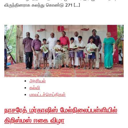
விருந்தினராக கலந்து கொண்டு 271 […]
அரசியல்
கல்வி
மாவட்டச்செய்திகள்
நாசரேத் மர்காஷிஸ் மேல்நிலைப்பள்ளியில்
கிறிஸ்மஸ் ஈகை விழா