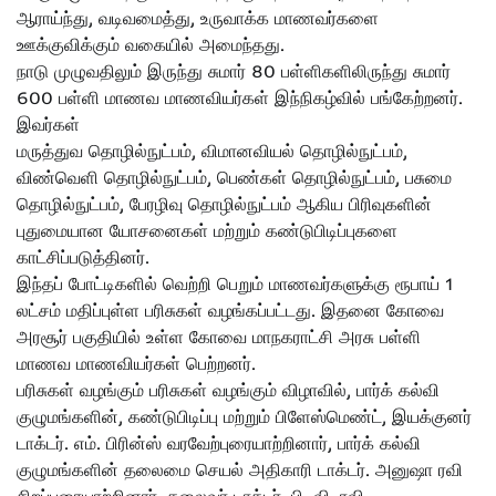
ஆராய்ந்து, வடிவமைத்து, உருவாக்க மாணவர்களை
ஊக்குவிக்கும் வகையில் அமைந்தது.
நாடு முழுவதிலும் இருந்து சுமார் 80 பள்ளிகளிலிருந்து சுமார்
600 பள்ளி மாணவ மாணவியர்கள் இந்நிகழ்வில் பங்கேற்றனர்.
இவர்கள்
மருத்துவ தொழில்நுட்பம், விமானவியல் தொழில்நுட்பம்,
விண்வெளி தொழில்நுட்பம், பெண்கள் தொழில்நுட்பம், பசுமை
தொழில்நுட்பம், பேரழிவு தொழில்நுட்பம் ஆகிய பிரிவுகளின்
புதுமையான யோசனைகள் மற்றும் கண்டுபிடிப்புகளை
காட்சிப்படுத்தினர்.
இந்தப் போட்டிகளில் வெற்றி பெறும் மாணவர்களுக்கு ரூபாய் 1
லட்சம் மதிப்புள்ள பரிசுகள் வழங்கப்பட்டது. இதனை கோவை
அரசூர் பகுதியில் உள்ள கோவை மாநகராட்சி அரசு பள்ளி
மாணவ மாணவியர்கள் பெற்றனர்.
பரிசுகள் வழங்கும் பரிசுகள் வழங்கும் விழாவில், பார்க் கல்வி
குழுமங்களின், கண்டுபிடிப்பு மற்றும் பிளேஸ்மெண்ட், இயக்குனர்
டாக்டர். எம். பிரின்ஸ் வரவேற்புரையாற்றினார், பார்க் கல்வி
குழுமங்களின் தலைமை செயல் அதிகாரி டாக்டர். அனுஷா ரவி
சிறப்புரையாற்றினார். தலைவர் டாக்டர். பி. வி. ரவி