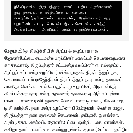
இவ்விழாவில் திருப்பத்தூர் மாவட்ட புதிய அறங்காவலர் 
குழு தலைவராக சந்திரசேகரன் என்பவர் 
பொறுப்பேற்றுக்கொண்ட நிலையில், அறங்காவலர் குழு 
உறுப்பினர்களாக, மோகன்ராஜ், கணேசன், சுகந்தி, 
வெங்கடேசன், ஆகியோர் பதவி ஏற்றுக்கொண்டனர்..
மேலும் இந்த நிகழ்ச்சியில் சிறப்பு அழைப்பாளராக
ஜோலார்பேட்டை சட்டமன்ற உறுப்பினர் மாவட்டச் செயலாளருமான
கா தேவராஜ். திருப்பத்தூர் சட்டமன்ற உறுப்பினர் ஏ. நல்லதம்பி.
ஆம்பூர் சட்டமன்ற உறுப்பினர் வில்வநாதன். திருப்பத்தூர் நகர
செயலாளர் எஸ் ராஜேந்திரன்.திருப்பத்தூர் நகர மன்ற தலைவர்
சங்கீதா வெங்கடேசன்.பொதுக்குழு உறுப்பினர்.அரசு. ஸ்ரீதர்.
திருப்பத்தூர் நகர மன்ற. துணைத் தலைவர் ஏ ஆர் சபியுல்லா.
மாவட்ட மாணவரணி துணை அமைப்பாளர் டி என் டி கே சுபாஷ்.
டி.சி கார்த்தி. நகர மன்ற உறுப்பினர் பிரேம்குமார். வெள்ள ராஜா.
திருப்பத்தூர் நகர துணைச் செயலாளர். தமிழரசி இளங்கோ.
அன்பு. கோ. செல்வம். ஜோலார்பேட்டை ஒன்றிய செயலாளர்கள்.
கவிதா.தண்டபாணி உமா கண்ணுறங்கம். ஜோலார்பேட்டை ஒன்றிய