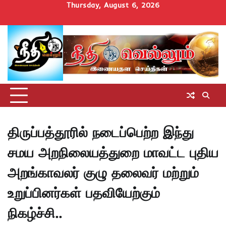
Skip
Thursday, August 6, 2026
to
Home
செய்திகள்
தமிழ்நாடு
மாவட்டச்செய்திகள்
அரசியல்
ஆன்மிகம்
சட்டம்
சினிமா
Uncategorize
content
அறிவோம்
திருப்பத்தூரில் நடைப்பெற்ற இந்து
சமய அறநிலையத்துறை மாவட்ட புதிய
அறங்காவலர் குழு தலைவர் மற்றும்
உறுப்பினர்கள் பதவியேற்கும்
நிகழ்ச்சி..