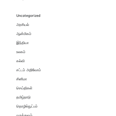
Uncategorized
அரசியல்
ஆன்மிகம்
இந்தியா
உலகம்
கல்வி
சட்டம் அறிவோம்
சினிமா
செய்திகள்
தமிழ்நாடு
தொழில்நுட்பம்
மருத்துவம்