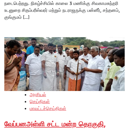
நடைபெற்றது‌. நிகழ்ச்சியில் காலை 3 மணிக்கு சிவகாமசுந்தரி
உடனுறை சிதம்பரீஸ்வரர் மற்றும் நடராஜருக்கு பன்னீர், சந்தனம்,
குங்குமம் […]
அரசியல்
செய்திகள்
மாவட்டச்செய்திகள்
வேப்பனஅள்ளி சட்ட மன்ற தொகுதி,