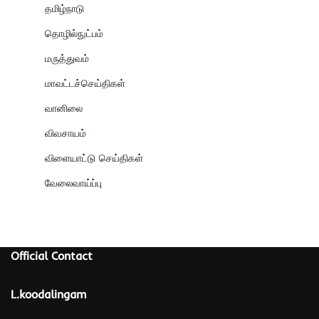
தமிழ்நாடு
தொழில்நுட்பம்
மருத்துவம்
மாவட்டச்செய்திகள்
வானிலை
விவசாயம்
விளையாட்டு செய்திகள்
வேலைவாய்ப்பு
Official Contact
L.koodalingam