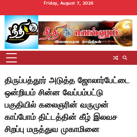
Skip
Friday, August 7, 2026
to
Home
செய்திகள்
தமிழ்நாடு
மாவட்டச்செய்திகள்
அரசியல்
ஆன்மிகம்
சட்டம்
சினிமா
Uncategorize
content
அறிவோம்
திருப்பத்தூர் அடுத்த ஜோலார்பேட்டை
ஒன்றியம் சின்ன வேப்பம்பட்டு
பகுதியில் கலைஞரின் வருமுன்
காப்போம் திட்டத்தின் கீழ் இலவச
சிறப்பு மருத்துவ முகாமினை