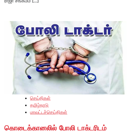
ராஜா சங்கமம் […]
செய்திகள்
தமிழ்நாடு
மாவட்டச்செய்திகள்
கொடைக்கானலில் போலி டாக்டரிடம்