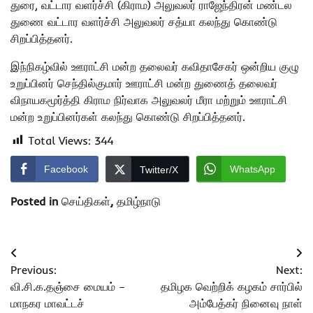
துரை, வட்டார வளர்ச்சி (கிராம) அலுவலர் ராஜேந்திரன் மண்டல
துணை வட்டார வளர்ச்சி அலுவலர் சத்யா கலந்து கொண்டு
சிறப்பித்தனர்.
இந்நிகழ்வில் ஊராட்சி மன்ற தலைவர் கவிதாசேகர் ஒன்றிய குழு
உறுப்பினர் செந்தில்குமார் ஊராட்சி மன்ற துணைத் தலைவர்
விநாயகமூர்த்தி கிராம நிர்வாக அலுவலர் மீரா மற்றும் ஊராட்சி
மன்ற உறுப்பினர்கள் கலந்து கொண்டு சிறப்பித்தனர்.
Total Views:
344
Facebook
WhatsApp
Twitter/X
Posted in
செய்திகள்
,
தமிழ்நாடு
Post
Previous:
Next:
navigation
வி.சி.க.தஞ்சை மையம் –
தமிழக வெற்றிக் கழகம் சார்பில்
மாநகர மாவட்டச்
அம்பேத்கர் நினைவு நாள்