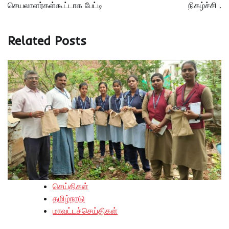
செயலாளர்கள்கூட்டாக பேட்டி
நிகழ்ச்சி .
Related Posts
செய்திகள்
தமிழ்நாடு
மாவட்டச்செய்திகள்