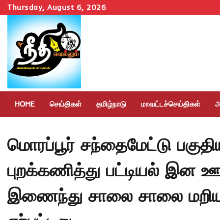
Skip
Thursday, August 6, 2026
to
content
HOME
செய்திகள்
தமிழ்நாடு
மாவட்டச்செய்திகள்
அ
மொரப்பூர் சந்தைமேட்டு பகுத
புறக்கணித்து பட்டியல் இன 
இணைந்து சாலை சாலை மறியலால