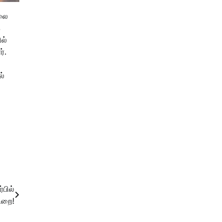
்லை
க
ல்
்.
ல்
்பில்
டறை!