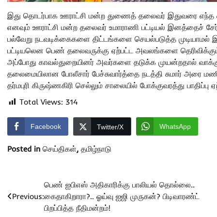
இது தொடர்பாக ஊராட்சி மன்ற துணைத் தலைவர் இதுவரை எந்த ஒர
எனவும் ஊராட்சி மன்ற தலைவர் உமாராணி பட்டியல் இனத்தைச் சேர்
பல்வேறு நடவடிக்கைகளை திட்டங்களை செயல்படுத்த முடியாமல் இர
பட்டியலென பெண் தலைவருக்கு ஏற்பட்ட அவலங்களை தெரிவிக்கும்
அப்போது காவல்துறையினர் அவர்களை தடுக்க முயன்றதால் வாக்குவா
தலைமையிலான போலீசார் பேச்சுவார்த்தை நடத்தி சுமார் அரை மணி 
தர்மபுரி கிருஷ்ணகிரி செல்லும் சாலையில் போக்குவரத்து பாதிப்பு ஏ
Total Views:
314
Facebook
WhatsApp
Twitter/X
Posted in
செய்திகள்
,
தமிழ்நாடு
Post
பெண் ஐபிஎஸ் அதிகாரிக்கு பாலியல் தொல்லை..
Previous:
கைதாகிறாரா?.. ஓய்வு ஐஜி முருகன்? பிடிவாரண்ட்
navigation
பிறப்பித்த நீதிமன்றம்!