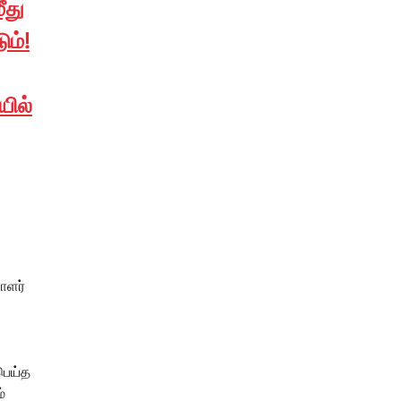
ீது
ம்!
யில்
ாளர்
 பெய்த
்