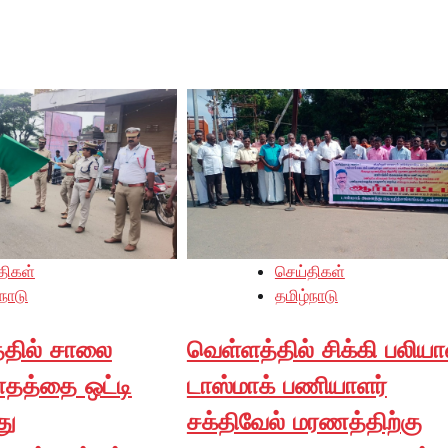
திகள்
செய்திகள்
நாடு
தமிழ்நாடு
்தில் சாலை
வெள்ளத்தில் சிக்கி பலிய
மாதத்தை ஒட்டி
டாஸ்மாக் பணியாளர்
து
சக்திவேல் மரணத்திற்கு