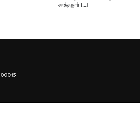
சாத்தனூர் […]
 600015