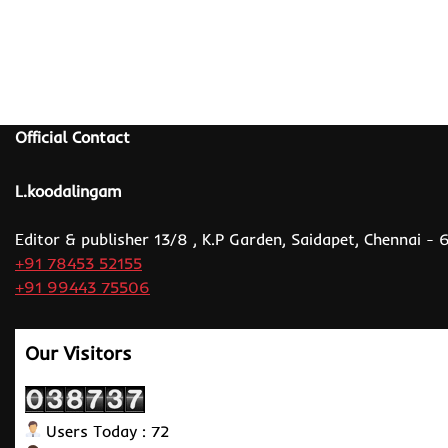
Official Contact
L.koodalingam
Editor & publisher 13/8 , K.P Garden, Saidapet, Chennai -
+91 78453 52155
+91 99443 75506
Our Visitors
Users Today : 72