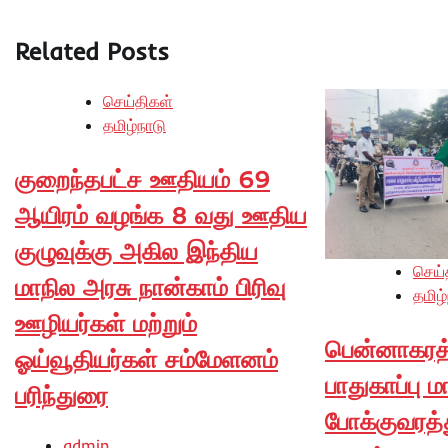
Related Posts
செய்திகள்
தமிழ்நாடு
குறைந்தபட்ச ஊதியம் 69
ஆயிரம் வழங்க 8 வது ஊதிய
குழுவுக்கு அகில இந்திய
செய்
மாநில அரசு நான்காம் பிரிவு
தமிழ்
ஊழியர்கள் மற்றும்
பென்னாகரத
ஓய்வூதியர்கள் சம்மேளனம்
பாதுகாப்பு 
பரிந்துரை
போக்குவரத்
admin