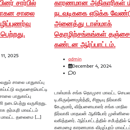
னர் சார்பில்
காரணமான அதிகாரிகள் ம
வாகன சாலை
நடவடிககை எடுக்க வேண்டு
ிழிப்புணர்வு
அனைத்து டாஸ்மாக்
ெற்றது.
தொழிற்சங்கங்கள் தஞ்சை
கண்டன ஆர்ப்பாட்டம்.
 11, 2025
admin
December 4, 2024
0
வதும் சாலை பாதுகாப்பு
கப்பட்டு வருவதையொட்டி
டாஸ்மாக் சங்க தொமுசா மாவட்ட செயல
சாலை பாதுகாப்பு
டி.கிருஷ்ணமூர்த்தி, சிஐடியு நிர்வாகி
ரணி நடைபெற்று வருகிறது.
கே.குமார், விற்பனையாளர் சங்க மாநில
க தர்மபுரி மாவட்டம்
நிர்வாகி மாதவன் ஆகியோர் முன்னிலை
ு மாவட்ட தலைமை […]
வகித்தனர். ஆர்ப்பாட்டத்தில் சமீபத்தில்
கனமழை காரணமாக விழுப்புரம் மாவட்டம