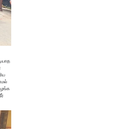
டியாத
ள
ரிய
ாமல்
வழங்க
ர்