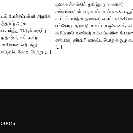
ஒகேனக்கல்லில் தமிழ்நாடு வணிகர்
சங்கங்களின் பேரமைப்பு சார்பாக பொதுக
்டம் போச்சம்பள்ளி அருகே
கூட்டம். மாநில தலைவர் ஏ.எம். விக்கிர
ுத்தமிழ் அரசு
பங்கேற்பு. தர்மபுரி மாவட்டம் ஒகேனக்கலி
 சார்ந்த 11ஆம் வகுப்பு
தமிழ்நாடு வணிகர் சங்கங்களின் பேரரமை
 நிதிஷ்வர்மன் என்ற
சார்பாக, தர்மபுரி மாவட்ட பொதுக்குழு கூ
ளவிலான எறிபந்து
[…]
டியில் தேர்வு பெற்று […]
 600015