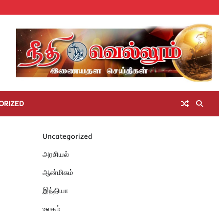
Home
செய்திகள்
தமிழ்நாடு
மாவட்டச்செய்திகள்
அரசியல்
ஆன்மிகம்
சட்டம்
சினிமா
Unc
அறிவோம்
ORIZED
Uncategorized
அரசியல்
ஆன்மிகம்
இந்தியா
உலகம்