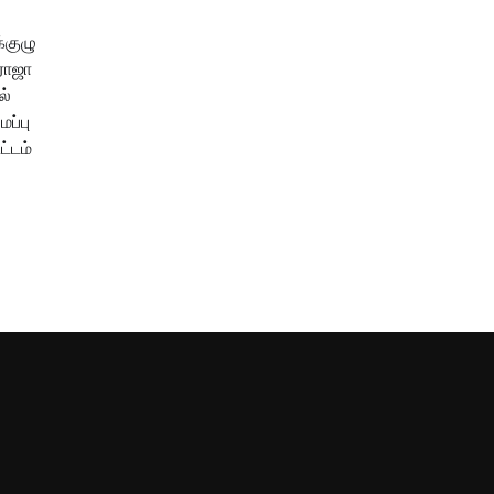
்குழு
மராஜா
ல்
ப்பு
ட்டம்