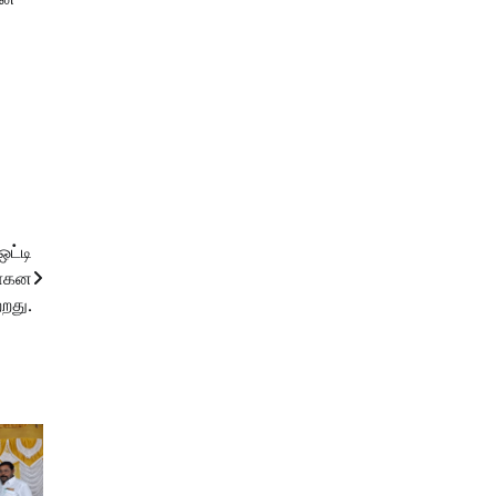
ட்டி
வாகன
றது.