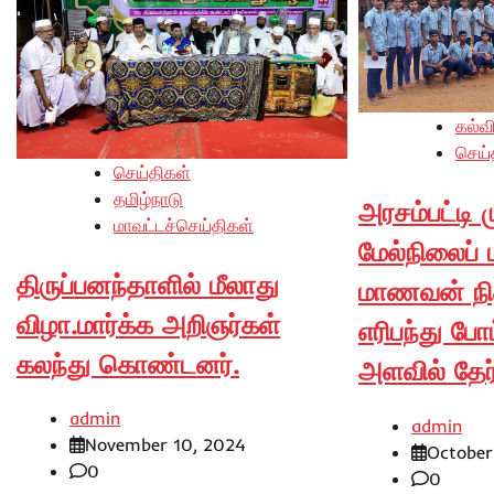
கல்வ
செய்
செய்திகள்
தமிழ்நாடு
அரசம்பட்டி 
மாவட்டச்செய்திகள்
மேல்நிலைப் 
திருப்பனந்தாளில் மீலாது
மாணவன் நித
விழா.மார்க்க அறிஞர்கள்
எரிபந்து போட
கலந்து கொண்டனர்.
அளவில் தேர
admin
admin
November 10, 2024
October
0
0