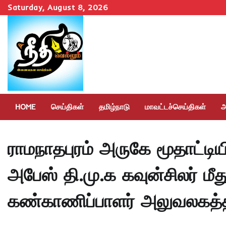
Skip
Saturday, August 8, 2026
to
content
HOME
செய்திகள்
தமிழ்நாடு
மாவட்டச்செய்திகள்
அ
ராமநாதபுரம் அருகே மூதாட்டி
அபேஸ் தி.மு.க கவுன்சிலர் மீ
கண்காணிப்பாளர் அலுவலகத்தில்