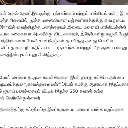
தவர் போஸ் தேவர்.இவருக்கு பஞ்சவர்ணம் மற்றும் பாக்கியம் என்ற இர
ரிழந்த நிலையில், மூத்த மனைவியான பஞ்சவர்ணத்துக்கு அவருடைய
பீரோவில் வைத்திருந்த பணத்தையும் இளைய மனைவி பாக்கியத்தின்
டியாக நகைகளை அபகரித்து விட்டதாகவும், இதேபோன்று கமுதி பேருந
பத்திரங்களை போலி சான்றிதழ்கள் தயாரித்து தனது பெயரில்
ிட்டதாக கூறி பாதிக்கப்பட்ட பஞ்சவர்ணம் மற்றும் அவருடைய மகனு
கத்தில் புகார் மனு அளித்தனர்.
(எ) போஸ் செல்வா தி.மு.க கவுன்சிலரான இவர் தனது கட்சிப் பதவியை
ருவாய்த்துறை,காவல்துறை உள்ளிட்டோர் தமக்கு ஆதரவாக இருப்பதா
ம் ரூபாய் பணத்தையும் வீட்டில் இருந்த 250 சவரன் தங்க
் தெரிவித்துள்ளனர்.
ிகாரத்திற்கு கட்டுப்பட்டு இவர்களுடைய புகாரை வாங்க மறுப்பதாக
) போஸ் செல்வாவிடம் கேட்ட போது எனக்கு வேண்டாதவர்கள் தூண்டுதலி