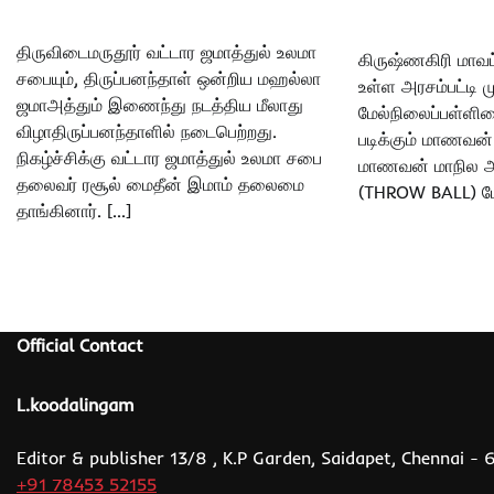
திருவிடைமருதூர் வட்டார ஜமாத்துல் உலமா
கிருஷ்ணகிரி மாவட
சபையும், திருப்பனந்தாள் ஒன்றிய மஹல்லா
உள்ள அரசம்பட்டி ம
ஜமாஅத்தும் இணைந்து நடத்திய மீலாது
மேல்நிலைப்பள்ளியை
விழாதிருப்பனந்தாளில் நடைபெற்றது.
படிக்கும் மாணவன்
நிகழ்ச்சிக்கு வட்டார ஜமாத்துல் உலமா சபை
மாணவன் மாநில அ
தலைவர் ரசூல் மைதீன் இமாம் தலைமை
(THROW BALL) போட்
தாங்கினார். […]
Official Contact
L.koodalingam
Editor & publisher 13/8 , K.P Garden, Saidapet, Chennai -
+91 78453 52155