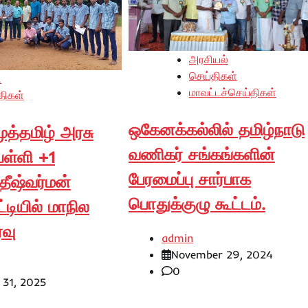
அரசியல்
செய்திகள்
ி
மாவட்டச்செய்திகள்
திகள்
ஒகேனக்கல்லில் தமிழ்நாடு
முத்தமிழ் அரசு
வணிகர் சங்கங்களின்
பள்ளி +1
பேரமைப்பு சார்பாக
ீஷ்வர்மன்
பொதுக்குழு கூட்டம்.
்டியில் மாநில
்வு
admin
November 29, 2024
0
 31, 2025