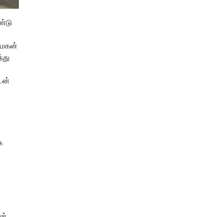
ண்டு
 மகன்
்து
டன்
க
ன்