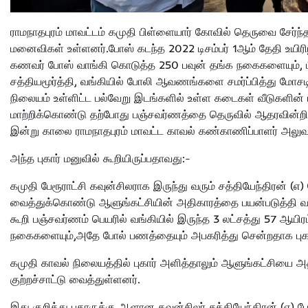
ராமநாதபுரம் மாவட்டம் கமுதி பிள்ளையார் கோவில் தெருவை சேர்ந்
மனைவிகள் உள்ளனர்.போஸ் கடந்த 2022 டிசம்பர் 1ஆம் தேதி உயி
கணவர் போஸ் வாங்கி கொடுத்த 250 பவுன் தங்க நகைகளையும், 
சத்தியமூர்த்தி, வங்கியில் போலி ஆவணங்களை சமர்ப்பித்து மோச
நிலையம் உள்ளிட்ட பல்வேறு இடங்களில் உள்ள கடைகள் வீடுகளின் 
மாற்றிக்கொண்டு தற்போது பஞ்சவர்ணத்தை தெருவில் ஆதரவின்றி வ
இன்று காலை ராமநாதபுரம் மாவட்ட காவல் கண்காணிப்பாளர் அலுவல
அந்த புகார் மனுவில் கூறியிருப்பதாவது:-
கமுதி பேரூராட்சி கவுன்சிலராக இருந்து வரும் சத்தியேந்திரன் 
வைத்துக்கொண்டு ஆளுங்கட்சியின் அதிகாரத்தை பயன்படுத்தி வ
கூறி பஞ்சவர்ணம் பெயரில் வங்கியில் இருந்த 3 லட்சத்து 57 ஆயிர
நகைகளையும்,அதே போல் பணத்தையும் அபகரித்து சென்றதாக புகார
கமுதி காவல் நிலையத்தில் புகார் அளித்தாலும் ஆளுங்கட்சியை அத
குற்றச்சாட்டு வைத்துள்ளனர்.
இது குறித்து புகாருக்கு ஆளான கவுன்சிலர் சத்தியேந்திரன் (எ