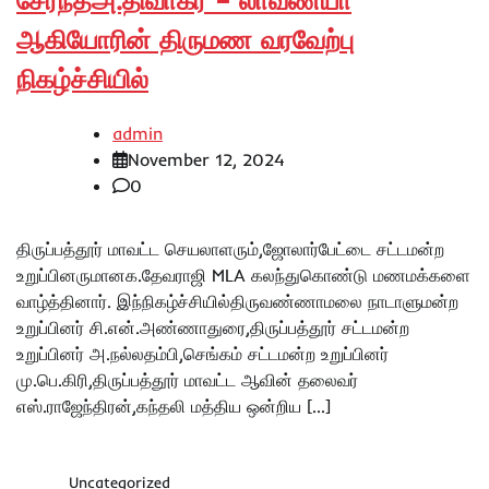
சேர்ந்தஅ.திவாகர் – லாவண்யா
ஆகியோரின் திருமண வரவேற்பு
நிகழ்ச்சியில்
admin
November 12, 2024
0
திருப்பத்தூர் மாவட்ட செயலாளரும்,ஜோலார்பேட்டை சட்டமன்ற
உறுப்பினருமானக.தேவராஜி MLA கலந்துகொண்டு மணமக்களை
வாழ்த்தினார். இந்நிகழ்ச்சியில்திருவண்ணாமலை நாடாளுமன்ற
உறுப்பினர் சி.என்.அண்ணாதுரை,திருப்பத்தூர் சட்டமன்ற
உறுப்பினர் அ.நல்லதம்பி,செங்கம் சட்டமன்ற உறுப்பினர்
மு.பெ.கிரி,திருப்பத்தூர் மாவட்ட ஆவின் தலைவர்
எஸ்.ராஜேந்திரன்,கந்தலி மத்திய ஒன்றிய […]
Uncategorized