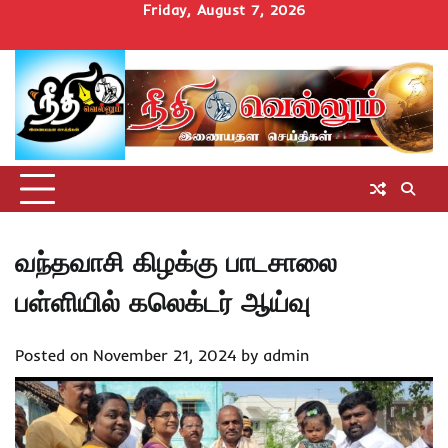
Skip
Friday, August 7, 2026
to
Home
செய்திகள்
தமிழ்நாடு
மாவட்டச்செய்திகள்
அரசியல்
ஆன்மிகம்
சட்டம்
சினிமா
Uncategorize
content
அறிவோம்
வந்தவாசி கிழக்கு பாடசாலை
பள்ளியில் கலெக்டர் ஆய்வு
Posted on
November 21, 2024
by
admin