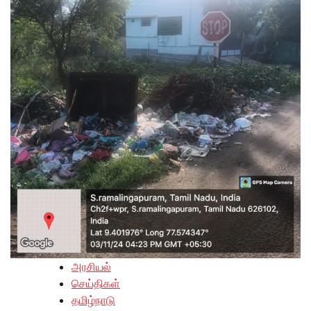
அரசியல்
செய்திகள்
தமிழ்நாடு