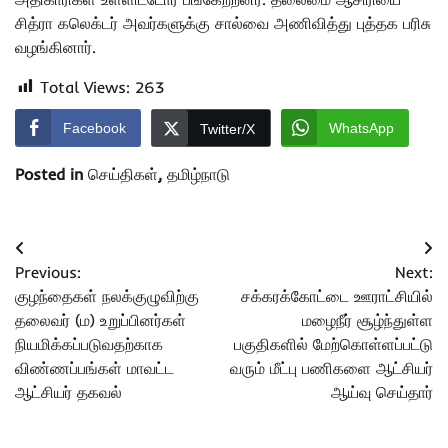
சித்ரா கலெக்டர் அவர்களுக்கு சால்வை அணிவித்து புத்தக பரிசு
வழங்கினார்.
Total Views:
263
Facebook
WhatsApp
Twitter/X
Posted in
செய்திகள்
,
தமிழ்நாடு
Post
Previous:
Next:
navigation
குழந்தைகள் நலக்குழுவிற்கு
சக்கரக்கோட்டை ஊராட்சியில்
தலைவர் (ம) உறுப்பினர்கள்
மழைநீர் சூழ்ந்துள்ள
நியமிக்கப்படுவதற்காக
பகுதிகளில் மேற்கொள்ளப்பட்டு
விண்ணப்பங்கள் மாவட்ட
வரும் மீட்பு பணிகளை ஆட்சியர்
ஆட்சியர் தகவல்
ஆய்வு செய்தார்