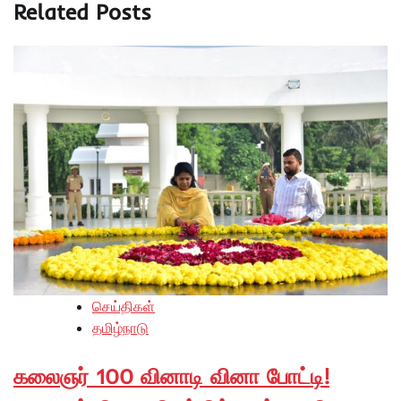
Related Posts
செய்திகள்
தமிழ்நாடு
கலைஞர் 100 வினாடி வினா போட்டி!