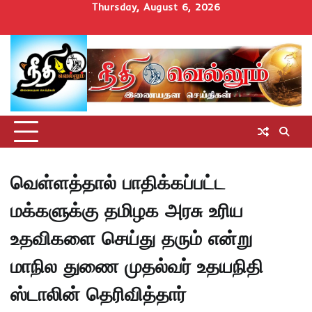
Skip
Thursday, August 6, 2026
to
Home
செய்திகள்
தமிழ்நாடு
மாவட்டச்செய்திகள்
அரசியல்
ஆன்மிகம்
சட்டம்
சினிமா
Uncategorize
content
அறிவோம்
வெள்ளத்தால் பாதிக்கப்பட்ட
மக்களுக்கு தமிழக அரசு உரிய
உதவிகளை செய்து தரும் என்று
மாநில துணை முதல்வர் உதயநிதி
ஸ்டாலின் தெரிவித்தார்