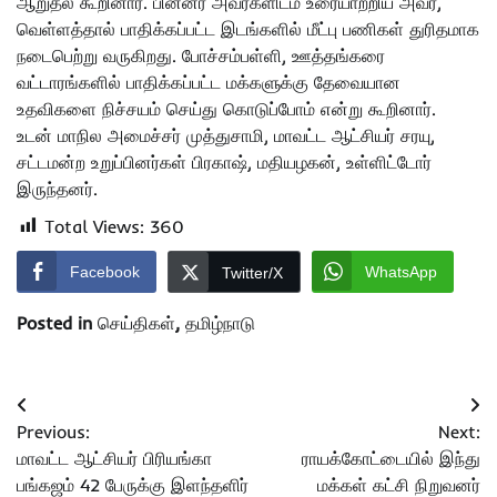
ஆறுதல் கூறினார். பின்னர் அவர்களிடம் உரையாற்றிய அவர்,
வெள்ளத்தால் பாதிக்கப்பட்ட இடங்களில் மீட்பு பணிகள் துரிதமாக
நடைபெற்று வருகிறது. போச்சம்பள்ளி, ஊத்தங்கரை
வட்டாரங்களில் பாதிக்கப்பட்ட மக்களுக்கு தேவையான
உதவிகளை நிச்சயம் செய்து கொடுப்போம் என்று கூறினார்.
உடன் மாநில அமைச்சர் முத்துசாமி, மாவட்ட ஆட்சியர் சரயு,
சட்டமன்ற உறுப்பினர்கள் பிரகாஷ், மதியழகன், உள்ளிட்டோர்
இருந்தனர்.
Total Views:
360
Facebook
WhatsApp
Twitter/X
Posted in
செய்திகள்
,
தமிழ்நாடு
Post
Previous:
Next:
navigation
மாவட்ட ஆட்சியர் பிரியங்கா
ராயக்கோட்டையில் இந்து
பங்கஜம் 42 பேருக்கு இளந்தளிர்
மக்கள் கட்சி நிறுவனர்