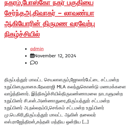
நகரம்,போஸ்கோ நகர் பகுதியை
சேர்ந்தஅ.திவாகர் – லாவண்யா
ஆகியோரின் திருமண வரவேற்பு
நிகழ்ச்சியில்
admin
November 12, 2024
0
திருப்பத்தூர் மாவட்ட செயலாளரும்,ஜோலார்பேட்டை சட்டமன்ற
உறுப்பினருமானக.தேவராஜி MLA கலந்துகொண்டு மணமக்களை
வாழ்த்தினார். இந்நிகழ்ச்சியில்திருவண்ணாமலை நாடாளுமன்ற
உறுப்பினர் சி.என்.அண்ணாதுரை,திருப்பத்தூர் சட்டமன்ற
உறுப்பினர் அ.நல்லதம்பி,செங்கம் சட்டமன்ற உறுப்பினர்
மு.பெ.கிரி,திருப்பத்தூர் மாவட்ட ஆவின் தலைவர்
எஸ்.ராஜேந்திரன்,கந்தலி மத்திய ஒன்றிய […]