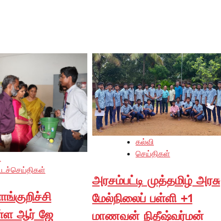
கல்வி
செய்திகள்
ி
்டச்செய்திகள்
அரசம்பட்டி முத்தமிழ் அரசு
்குறிச்சி
மேல்நிலைப் பள்ளி +1
ள்ள ஆர் ஜே
மாணவன் நிதீஷ்வர்மன்