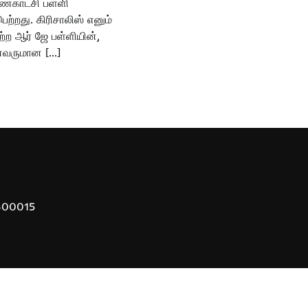
்காட்சி பள்ளி
ற்றது. கிரிசாலிஸ் எனும்
்ற ஆர் ஜே பள்ளியின்,
ைவருமான […]
 600015