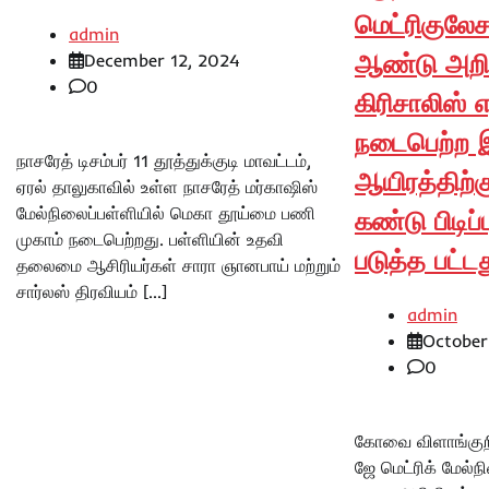
மெட்ரிகுலேச
admin
ஆண்டு அறிவ
December 12, 2024
0
கிரிசாலிஸ் எ
நடைபெற்ற இ
நாசரேத் டிசம்பர் 11 தூத்துக்குடி மாவட்டம்,
ஆயிரத்திற்கு
ஏரல் தாலுகாவில் உள்ள நாசரேத் மர்காஷிஸ்
மேல்நிலைப்பள்ளியில் மெகா தூய்மை பணி
கண்டு பிடிப்
முகாம் நடைபெற்றது. பள்ளியின் உதவி
படுத்த பட்டத
தலைமை ஆசிரியர்கள் சாரா ஞானபாய் மற்றும்
சார்லஸ் திரவியம் […]
admin
October
0
கோவை விளாங்குறிச
ஜே மெட்ரிக் மேல்ந