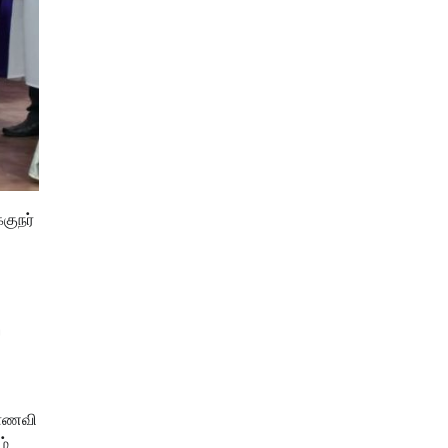
குநர்
ே
மாணவி
ம்