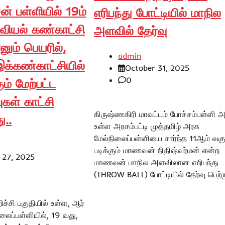
ன் பள்ளியில் 19ம்
எரிபந்து போட்டியில் மாநில
ியல் கண்காட்சி
அளவில் தேர்வு
னும் பெயரில்,
admin
க்கண்காட்சியில்
October 31, 2025
0
ம் மேற்பட்ட
புகள் காட்சி
கிருஷ்ணகிரி மாவட்டம் போச்சம்பள்ளி 
ு..
உள்ள அரசம்பட்டி முத்தமிழ் அரசு
மேல்நிலைப்பள்ளியை சார்ந்த 11ஆம் வகுப
படிக்கும் மாணவன் நிதிஷ்வர்மன் என்ற
 27, 2025
மாணவன் மாநில அளவிலான எறிபந்து
(THROW BALL) போட்டியில் தேர்வு பெற்ற
்சி பகுதியில் உள்ள, ஆர்
ிலைப்பள்ளியில், 19 வது,