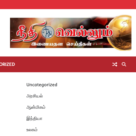
Home
செய்திகள்
தமிழ்நாடு
மாவட்டச்செய்திகள்
அரசியல்
ஆன்மிகம்
சட்டம்
சினிமா
Unc
அறிவோம்
ORIZED
Uncategorized
அரசியல்
ஆன்மிகம்
இந்தியா
உலகம்