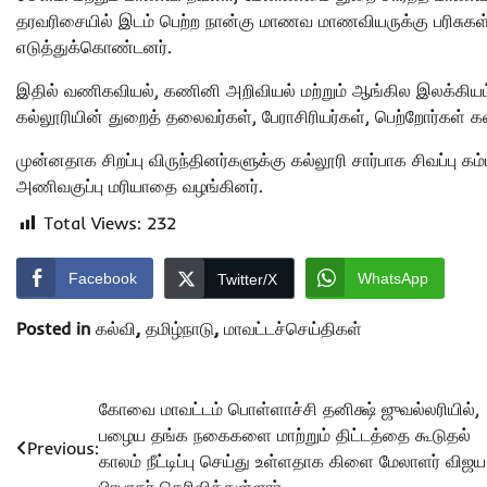
தரவரிசையில் இடம் பெற்ற நான்கு மாணவ மாணவியருக்கு பரிசுகள
எடுத்துக்கொண்டனர்.
இதில் வணிகவியல், கணினி அறிவியல் மற்றும் ஆங்கில இலக்கியம் 
கல்லூரியின் துறைத் தலைவர்கள், பேராசிரியர்கள், பெற்றோர்கள் 
முன்னதாக சிறப்பு விருந்தினர்களுக்கு கல்லூரி சார்பாக சிவப்பு 
அணிவகுப்பு மரியாதை வழங்கினர்.
Total Views:
232
Facebook
WhatsApp
Twitter/X
Posted in
கல்வி
,
தமிழ்நாடு
,
மாவட்டச்செய்திகள்
Post
கோவை மாவட்டம் பொள்ளாச்சி தனிக்ஷ் ஜுவல்லரியில்,
பழைய தங்க நகைகளை மாற்றும் திட்டத்தை கூடுதல்
navigation
Previous:
காலம் நீட்டிப்பு செய்து உள்ளதாக கிளை மேலாளர் விஜய