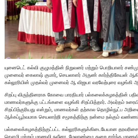
யுனைடெட் கல்வி குழுமத்தின் நிறுவனர் மற்றும் பொறியாளர் சண்ம
முனைவர் கைலாஷ் குமார், செயலாளர் அருண் கார்த்திகேயன் ஆகி
கல்லூரியின் முதல்வர் முனைவர் ஆ விஜயா வரவேற்புரை வழங்கி 
சிறப்பு விருந்தினராக கோவை பாரதியார் பல்கலைக்கழகத்தின் பதி
மாணவர்களுக்கு பட்டங்களை வழங்கி சிறப்பித்தார். அவர்தம் உரையி
சிறப்பிற்குரியது என்றும், மாணவர்கள் தற்கால தொழில்நுட்ப அறி
ஆக்கப்பூர்வமாக செயலாற்றி சமூகத்திற்கு நன்மை நல்கும் வண்ணம்
பல்கலைக்கழகத்திற்குட்பட்ட கல்லூரிகளுக்கிடையேயான தரவரிசைய
சௌமி மற்றும் மாணவி நவீனா, மேலாண்மை துறை சார்ந்த மாணவி ஆஷி