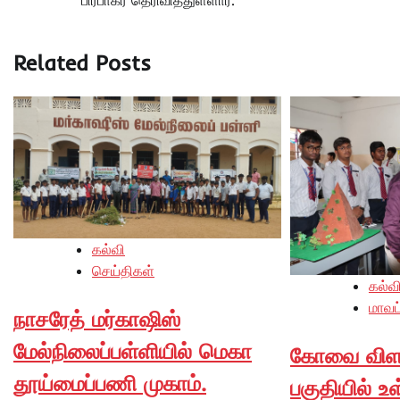
பிரபாகர் தெரிவித்துள்ளார்.
Related Posts
கல்வி
செய்திகள்
கல்வ
மாவட
நாசரேத் மர்காஷிஸ்
மேல்நிலைப்பள்ளியில் மெகா
கோவை விளாங
தூய்மைப்பணி முகாம்.
பகுதியில் உ