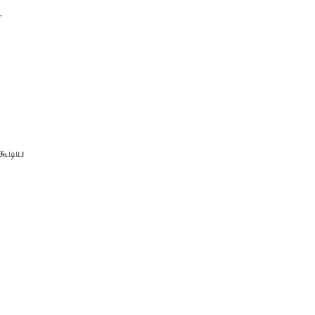
ட
கூடிய