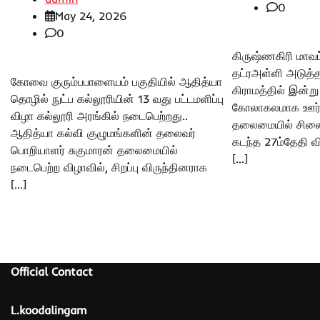
0
May 24, 2026
0
கிருஷ்ணகிரி மாவட
தட்ரஅள்ளி அடுத்
கோவை குரும்பபாளையம் பகுதியில் ஆதித்யா
கிராமத்தில் இன்று
தொழில் நுட்ப கல்லூரியின் 13 வது பட்டமளிப்பு
கோலாகலமாக ஊர் க
விழா கல்லூரி அரங்கில் நடைபெற்றது..
தலைமையில் சிலை 
ஆதித்யா கல்வி குழுமங்களின் தலைவர்
கடந்த 27ம்தேதி வி
பொறியாளர் சுகுமாரன் தலைமையில்
[…]
நடைபெற்ற விழாவில், சிறப்பு விருந்தினராக
[…]
Official Contact
L.koodalingam