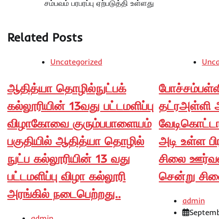
சம்பவம் பரபரப்பு ஏற்படுத்தி உள்ளது
Related Posts
Uncategorized
Unca
ஆதித்யா தொழில்நுட்பக்
போச்சம்பள்
கல்லூரியின் 13வது பட்டமளிப்பு
தட்ரஅள்ளி 
விழாகோவை குரும்பபாளையம்
வேடிகொட்டாய
பகுதியில் ஆதித்யா தொழில்
அடி உள்ள ப
நுட்ப கல்லூரியின் 13 வது
சிலை ஊர்வல
பட்டமளிப்பு விழா கல்லூரி
சென்று சிலை
அரங்கில் நடைபெற்றது..
admin
Septemb
admin