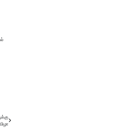
ல்
க்கு
 விழா