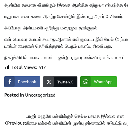
ஆன்மிக தலமாக விளங்கும் இலவச ஆன்மிக சுற்றுலா ஏற்படுத்த வே
மதுபான கடைகளை அகற்ற வேண்டும் இவ்வாறு அவர் பேசினார்.
அப்போது அன்புமணி குறித்து மறைமுக தாக்குதல்
என் பெயரை போடக் கூடாது.ஆனால் என்னுடைய இன்சியல் (அப்பாவின
டாக்டர் ராமதாஸ் தெரிவித்ததால் பெரும் பரபரப்பு நிலவியது.
நிகழ்ச்சியில் பா.ம.க மாவட்ட ஒன்றிய, நகர வன்னியர் சங்க மாவ
Total Views:
417
Facebook
WhatsApp
Twitter/X
Posted in
Uncategorized
Post
பாரூர் அருகே பள்ளிக்குச் செல்ல பாதை இல்லை என
Previous:
கிராம மக்கள் பள்ளியின் முன்பு தர்ணாவில் ஈடுபட்டு வர
navigation