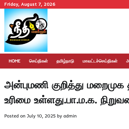
Skip
Friday, August 7, 2026
to
content
HOME
செய்திகள்
தமிழ்நாடு
மாவட்டச்செய்திகள்
அ
அன்புமணி குறித்து மறைமுக த
உரிமை உள்ளது.பா.ம.க. நிறுவனர
Posted on
July 10, 2025
by
admin