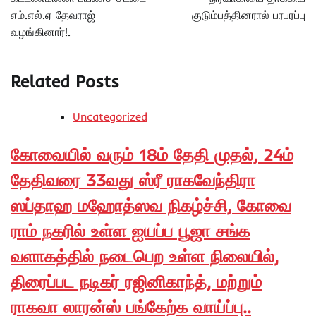
எம்.எல்.ஏ தேவராஜ்
குடும்பத்தினரால் பரபரப்பு
வழங்கினார்!.
Related Posts
Uncategorized
கோவையில் வரும் 18ம் தேதி முதல், 24ம்
தேதிவரை 33வது ஸ்ரீ ராகவேந்திரா
ஸப்தாஹ மஹோத்ஸவ நிகழ்ச்சி, கோவை
ராம் நகரில் உள்ள ஐயப்ப பூஜா சங்க
வளாகத்தில் நடைபெற உள்ள நிலையில்,
திரைப்பட நடிகர் ரஜினிகாந்த், மற்றும்
ராகவா லாரன்ஸ் பங்கேற்க வாய்ப்பு..