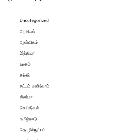
Uncategorized
அரசியல்
ஆன்மிகம்
இந்தியா
உலகம்
கல்வி
சட்டம் அறிவோம்
சினிமா
செய்திகள்
தமிழ்நாடு
தொழில்நுட்பம்