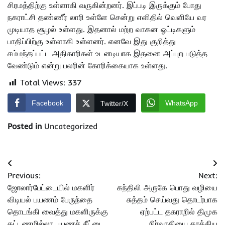
சிரமத்திற்கு உள்ளாகி வருகின்றனர். இப்படி இருக்கும் போது
நகராட்சி தண்ணீர் லாரி உள்ளே சென்று எளிதில் வெளியே வர
முடியாத சூழல் உள்ளது. இதனால் மற்ற வாகன ஓட்டிகளும்
பாதிப்பிற்கு உள்ளாகி உள்ளனர். எனவே இது குறித்து
சம்மந்தப்பட்ட அதிகாரிகள் உடனடியாக இதனை அப்புற படுத்த
வேண்டும் என்று பலரின் கோரிக்கையாக உள்ளது.
Total Views:
337
Facebook
WhatsApp
Twitter/X
Posted in
Uncategorized
Post
Previous:
Next:
navigation
ஜோலார்பேட்டையில் மகளிர்
கந்திலி அருகே பொது வழியை
விடியல் பயணம் பேருந்தை
சுத்தம் செய்வது தொடர்பாக
தொடங்கி வைத்து மகளிருக்கு
ஏற்பட்ட தகராறில் திமுக
கட்டணமில்லா பயணச் சீட்டை
நிர்வாகியை தாக்கிய