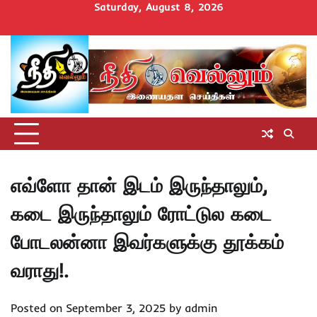
Skip
Saturday, August 8, 2026
to
Home
செய்திகள்
தமிழ்நாடு
மாவட்டச்செய்திகள்
அரசியல்
ஆன்மிகம்
சட்டம்
சினிமா
Uncategorize
content
அறிவோம்
எவ்ளோ தான் இடம் இருந்தாலும்,
கடை இருந்தாலும் ரோட்டுல கடை
போடலன்னா இவர்களுக்கு தூக்கம்
வராது!.
Posted on
September 3, 2025
by
admin