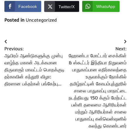
Facebook
WhatsApp
Twitter/X
Posted in
Uncategorized
Post
Previous:
Next:
navigation
ஆயிரம் ஆண்டுகளுக்கு முன்பு
ஹோண்டா மோட்டார் சைக்கிள்
வாழ்ந்த மகான் அடக்கமான
& ஸ்கூட்டர் இந்தியா நிறுவனம்
திருவாரூர் மாவட்டம் பொதக்குடி
பாதுகாப்பான எதிர்காலத்தை
தர்காவின் கந்தூரி விழா:
உருவாக்கும் நோக்கில்
திரளான பக்தர்கள் பங்கேற்பு…
தமிழ்நாட்டின் கோயம்புத்தூரில்
சாலை பாதுகாப்பு மாநாட்டை
நடத்தியது 150 க்கும் மேற்பட்ட
பள்ளி தலைமை ஆசிரியர்கள்
மற்றும் ஆசிரியர்கள் சாலை
பாதுகாப்பு கன்வென்ஷனில்
கலந்து கொண்டனர்