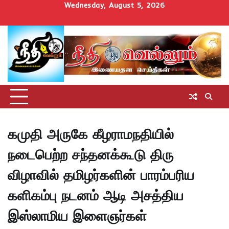
Skip
Wednesday, August 5, 2026
to
Home
செய்திகள்
தமிழ்நாடு
மாவட்டச்செய்திகள்
அரசியல்
ஆன்மிகம்
சட்டம்
சினிமா
Uncategorize
content
அறிவோம்
கமுதி அருகே கீழராமநதியில்
நடைபெற்ற சந்தனக்கூடு திரு
விழாவில் தமிழர்களின் பாரம்பரிய
களிகம்பு நடனம் ஆடி அசத்திய
இஸ்லாமிய இளைஞர்கள்