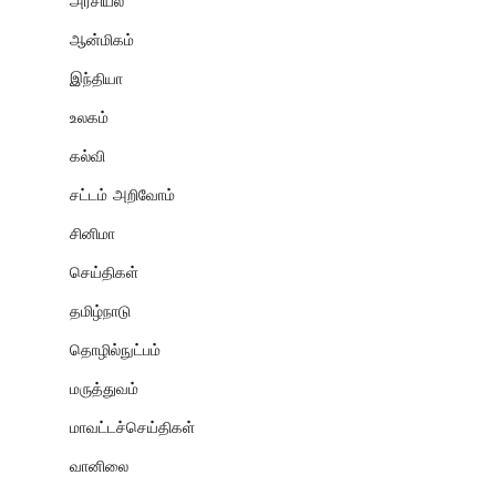
அரசியல்
ஆன்மிகம்
இந்தியா
உலகம்
கல்வி
சட்டம் அறிவோம்
சினிமா
செய்திகள்
தமிழ்நாடு
தொழில்நுட்பம்
மருத்துவம்
மாவட்டச்செய்திகள்
வானிலை