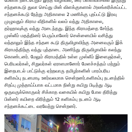
மேலாக நடைபெறும் இந்த விழாவில், ஊர் பள்ளிவாசலில் இருந்து
சந்தனகூடு துவா செய்து மின் விளக்குகளால் அலங்கரிக்கப்பட்ட
சந்தனக்கூடு நேற்று அதிகாலை 2 மணிக்கு புறப்பட்டு இரவு
முழுவதும் கிராம வீதிகளில் வலம் வந்து அதிகாலை,
தர்ஹாவுக்கு வந்து அடைந்தது. இந்த கிராமத்தை சேர்ந்த
முஸ்லீம் மதத்தினர் பெரும்பாலோர் சென்னையில் வசித்து
வந்தாலும் இந்த சந்தன கூடு திருவிழாவிற்கு அனைவரும் இக்
கிராமத்திற்கு வந்து புத்தாடை அணிந்து திருவிழாவில் கலந்து
கொண்டனர். மேலும் கிராமத்தில் உள்ள முஸ்லீம் இளைஞர்கள்,
பெரியவர்கள், சிறுவர்கள் ஏராளமானோர் மேளச்சத்தம் மற்றும்
இறைபாடல் பாட்டுக்கு ஏற்றவாரு தமிழர்களின் பாரம்பரிய
களிகம்பு நடனமாடி ஊர்வலமாக சென்றனர்.களிகம்பு நடனத்தில்
சிறப்பு முத்தாய்ப்பாக வட்டமாக நின்று கயிறு பிடித்து ஆடி
ஒருவருக்கொருவர் சிக்காத வகையில் கயிறு போல திரித்து
பின்னர் கயிறை விரித்தும் 12 களிகம்பு நடனம் ஆடி
சந்தனக்கூட்டை வரவேற்று சென்றனர்.