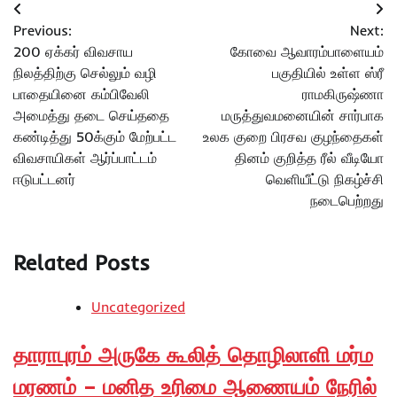
Post
Previous:
Next:
navigation
200 ஏக்கர் விவசாய
கோவை ஆவாரம்பாளையம்
நிலத்திற்கு செல்லும் வழி
பகுதியில் உள்ள ஸ்ரீ
பாதையினை கம்பிவேலி
ராமகிருஷ்ணா
அமைத்து தடை செய்ததை
மருத்துவமனையின் சார்பாக
கண்டித்து 50க்கும் மேற்பட்ட
உலக குறை பிரசவ குழந்தைகள்
விவசாயிகள் ஆர்ப்பாட்டம்
தினம் குறித்த ரீல் வீடியோ
ஈடுபட்டனர்
வெளியீட்டு நிகழ்ச்சி
நடைபெற்றது
Related Posts
Uncategorized
தாராபுரம் அருகே கூலித் தொழிலாளி மர்ம
மரணம் – மனித உரிமை ஆணையம் நேரில்