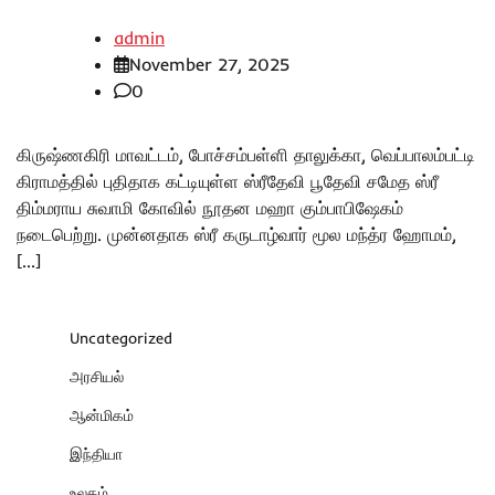
admin
November 27, 2025
0
கிருஷ்ணகிரி மாவட்டம், போச்சம்பள்ளி தாலுக்கா, வெப்பாலம்பட்டி
கிராமத்தில் புதிதாக கட்டியுள்ள ஸ்ரீதேவி பூதேவி சமேத ஸ்ரீ
திம்மராய சுவாமி கோவில் நூதன மஹா கும்பாபிஷேகம்
நடைபெற்று. முன்னதாக ஸ்ரீ கருடாழ்வார் மூல மந்த்ர ஹோமம்,
[…]
Uncategorized
அரசியல்
ஆன்மிகம்
இந்தியா
உலகம்