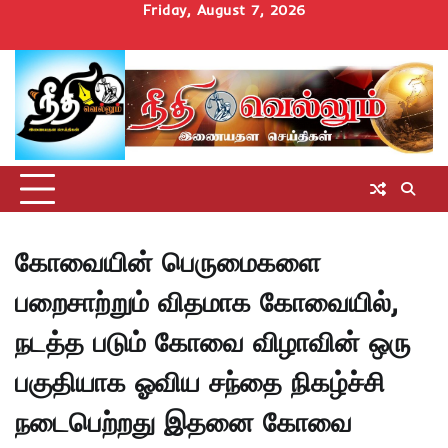
Skip
Friday, August 7, 2026
to
Home
செய்திகள்
தமிழ்நாடு
மாவட்டச்செய்திகள்
அரசியல்
ஆன்மிகம்
சட்டம்
சினிமா
Uncategorize
content
அறிவோம்
கோவையின் பெருமைகளை
பறைசாற்றும் விதமாக கோவையில்,
நடத்த படும் கோவை விழாவின் ஒரு
பகுதியாக ஓவிய சந்தை நிகழ்ச்சி
நடைபெற்றது இதனை கோவை