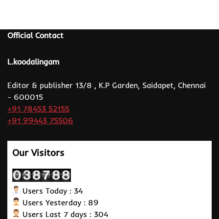
Official Contact
L.koodalingam
Editor & publisher 13/8 , K.P Garden, Saidapet, Chennai
- 600015
+91 78453 52155
+91 99443 75506
Our Visitors
Users Today : 34
Users Yesterday : 89
Users Last 7 days : 304