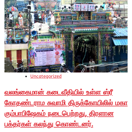
Uncategorized
வலங்கைமான் கடைவீதியில் உள்ள ஸ்ரீ
கோதண்டராம சுவாமி திருக்கோயிலில் மகா
கும்பாபிஷேகம் நடைபெற்றது, திரளான
பக்தர்கள் கலந்து கொண்டனர்.