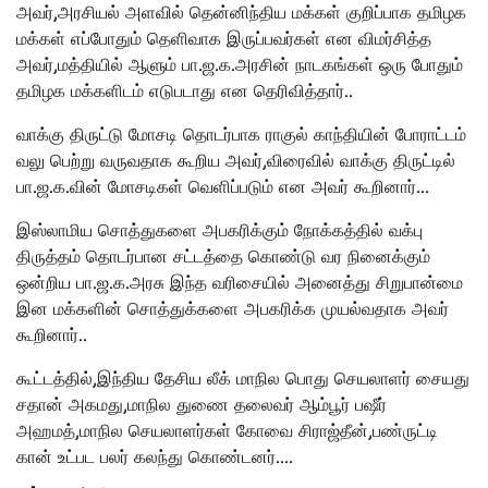
அவர்,அரசியல் அளவில் தென்னிந்திய மக்கள் குறிப்பாக தமிழக
மக்கள் எப்போதும் தெளிவாக இருப்பவர்கள் என விமர்சித்த
அவர்,மத்தியில் ஆளும் பா.ஜ.க.அரசின் நாடகங்கள் ஒரு போதும்
தமிழக மக்களிடம் எடுபடாது என தெரிவித்தார்..
வாக்கு திருட்டு மோசடி தொடர்பாக ராகுல் காந்தியின் போராட்டம்
வலு பெற்று வருவதாக கூறிய அவர்,விரைவில் வாக்கு திருட்டில்
பா.ஜ.க.வின் மோசடிகள் வெளிப்படும் என அவர் கூறினார்…
இஸ்லாமிய சொத்துகளை அபகரிக்கும் நோக்கத்தில் வக்பு
திருத்தம் தொடர்பான சட்டத்தை கொண்டு வர நினைக்கும்
ஒன்றிய பா.ஜ.க.அரசு இந்த வரிசையில் அனைத்து சிறுபான்மை
இன மக்களின் சொத்துக்களை அபகரிக்க முயல்வதாக அவர்
கூறினார்..
கூட்டத்தில்,இந்திய தேசிய லீக் மாநில பொது செயலாளர் சையது
சதான் அகமது,மாநில துணை தலைவர் ஆம்பூர் பஷீர்
அஹமத்,மாநில செயலாளர்கள் கோவை சிராஜ்தீன்,பண்ருட்டி
கான் உட்பட பலர் கலந்து கொண்டனர்….