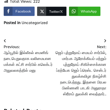
Total Views:
222
Facebook
WhatsApp
Twitter/X
Posted in
Uncategorized
Post
Previous:
Next:
navigation
ஆம்பூரில் இல்லீகல் மைனிங்
ஜெம் புற்றுநோய் மையம் சார்பில்,
நடைபெறுவதாக வலிமையான
மார்பக ஆரோக்கியம் மற்றும்
மக்கள் கட்சி சார்பில் கலெக்டர்
புற்றுநோய் சிகிச்சைக்கான
அலுவலகத்தில் மனு
ப்ரத்யேக ஜெம் ப்ரெஸ்ட சென்டர்
துவக்கவிழா நிகழ்ச்சி
நடைபெற்றது. இதனை பிரபல
பிண்ணனி பாடகி அனுராதா
ஸ்ரீராம் துவக்கி வைத்தார்..