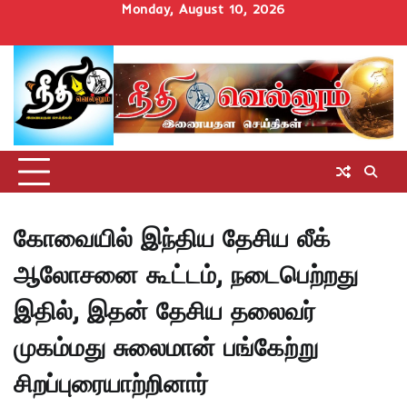
Skip
Monday, August 10, 2026
to
Home
செய்திகள்
தமிழ்நாடு
மாவட்டச்செய்திகள்
அரசியல்
ஆன்மிகம்
சட்டம்
சினிமா
Uncategorize
content
அறிவோம்
கோவையில் இந்திய தேசிய லீக்
ஆலோசனை கூட்டம், நடைபெற்றது
இதில், இதன் தேசிய தலைவர்
முகம்மது சுலைமான் பங்கேற்று
சிறப்புரையாற்றினார்