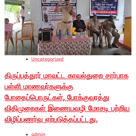
Uncategorized
திருப்பத்தூர் மாவட்ட காவல்துறை சார்பாக
பள்ளி மாணவர்களுக்கு
போதைப்பொருட்கள், போக்குவரத்து
விதிமுறைகள் இணையவழி மோசடி பற்றிய
விழிப்புணர்வு ஏற்படுத்தப்பட்டது.
admin