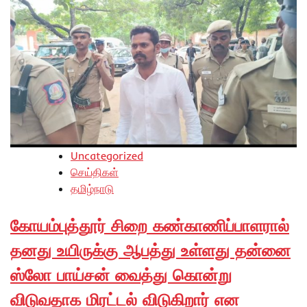
Uncategorized
செய்திகள்
தமிழ்நாடு
கோயம்புத்தூர் சிறை கண்காணிப்பாளரால்
தனது உயிருக்கு ஆபத்து உள்ளது தன்னை
ஸ்லோ பாய்சன் வைத்து கொன்று
விடுவதாக மிரட்டல் விடுகிறார் என