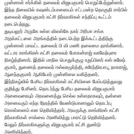
முன்னாள் சர்க்கிள் தலைவர் விஜயகுமார் பொறுப்பேற்றுள்ளார்.
இந்த நிலையில் கவுண்டம்பாளையம் சட்டமன்ற தொகுதி சார்பில்
தலைவர் விஜயகுமார் கட்சி நிர்வாகிகள் சந்திப்பு கூட்டம்
நடைபெற்றது.
துடியலூர் அருகே உள்ள விஎஸ்கே நகர் அரிமா சங்க
அறக்கட்டளை அரங்கத்தில் நடைபெற்ற இக்கூட்டத்திற்கு
முன்னாள் மாவட்ட தலைவர் பி வி மணி தலைமை தாங்கினார்.
வட்டார காங்கிரஸ் கட்சி தலைவர் மோகன்ராஜ் வரவேற்புரை
நிகழ்த்தினார். இதில் மாநில பொதுக்குழு உறுப்பினர் எஸ் சுரேஷ்
குமார், துணைத் தலைவர் ஈஸ்வரமூர்த்தி, சுரேந்திரபாபு, நாகராஜ்,
ஆனந்தகுமார் ஆகியோர் முன்னிலை வகித்தனர்.
இந்நிகழ்வில் பேசிய நிர்வாகிகள் கட்சியினை மேம்படுத்துவது
குறித்து பேசினர். தொடர்ந்து பேசிய தலைவர் விஜயகுமார்
அனைவரையும் அரவனைத்து செல்ல உள்ளதாகவும், தன்னை
அனைவரும் எந்த நேரத்தில் வேண்டுமானாலும் தொடர்பு
கொள்ளலாம் என தெரிவித்தார். அவருக்கு காங்கிரஸ் கட்சி
நிர்வாகிகள் சால்வை அணிவித்து பாராட்டு தெரிவித்தனர்.
மேலும் நிர்வாகிகளுக்கு விஜயகுமார் கட்சி துண்டு
அணிவித்தார்.