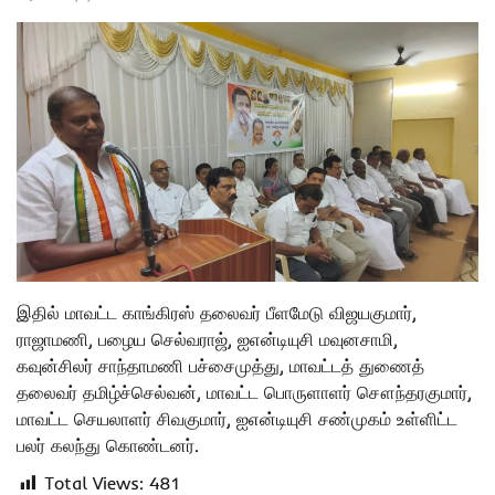
இதில் மாவட்ட காங்கிரஸ் தலைவர் பீளமேடு விஜயகுமார்,
ராஜாமணி, பழைய செல்வராஜ், ஐஎன்டியுசி மவுனசாமி,
கவுன்சிலர் சாந்தாமணி பச்சைமுத்து, மாவட்டத் துணைத்
தலைவர் தமிழ்ச்செல்வன், மாவட்ட பொருளாளர் சௌந்தரகுமார்,
மாவட்ட செயலாளர் சிவகுமார், ஐஎன்டியுசி சண்முகம் உள்ளிட்ட
பலர் கலந்து கொண்டனர்.
Total Views:
481