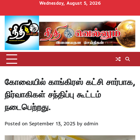
Skip
Wednesday, August 5, 2026
to
Home
செய்திகள்
தமிழ்நாடு
மாவட்டச்செய்திகள்
அரசியல்
ஆன்மிகம்
சட்டம்
சினிமா
Uncategorize
content
அறிவோம்
கோவையில் காங்கிரஸ் கட்சி சார்பாக,
நிர்வாகிகள் சந்திப்பு கூட்டம்
நடைபெற்றது.
Posted on
September 13, 2025
by
admin