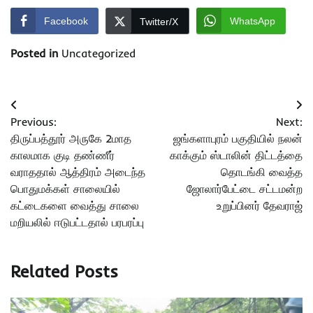
Facebook
WhatsApp
Twitter/X
Posted in
Uncategorized
Post
Previous:
Next:
navigation
திருப்பத்தூர் அருகே 2மாத
ஜங்களாபுரம் பகுதியில் நலன்
காலமாக குடி தண்ணீர்
காக்கும் ஸ்டாலின் திட்டத்தை
வராததால் ஆத்திரம் அடைந்த
தொடங்கி வைத்த
பொதுமக்கள் சாலையில்
ஜோலார்பேட்டை சட்டமன்ற
கட்டைகளை வைத்து சாலை
உறுப்பினர் தேவராஜ்
மறியலில் ஈடுபட்டதால் பரபரப்பு
Related Posts