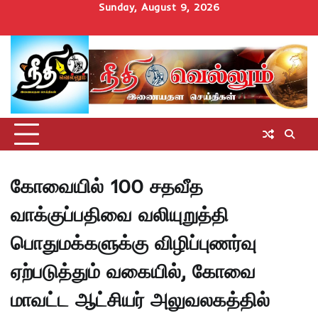
Skip
Sunday, August 9, 2026
to
Home
செய்திகள்
தமிழ்நாடு
மாவட்டச்செய்திகள்
அரசியல்
ஆன்மிகம்
சட்டம்
சினிமா
Uncategorize
content
அறிவோம்
கோவையில் 100 சதவீத
வாக்குப்பதிவை வலியுறுத்தி
பொதுமக்களுக்கு விழிப்புணர்வு
ஏற்படுத்தும் வகையில், கோவை
மாவட்ட ஆட்சியர் அலுவலகத்தில்