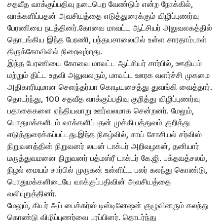
சதவீத வாக்குப்பதிவு நடைபெற வேண்டும் என்ற நோக்கில்,
வாக்களிப்பதன் அவசியத்தை எடுத்துரைக்கும் விழிப்புணர்வு
பேரணியை நடத்தினர்.கோவை மாவட்ட ஆட்சியர் அலுவலகத்தில்
தொடங்கிய இந்த பேரணி, பந்தயசாலையில் உள்ள சாரதாம்பாள்
திருக்கோவிலில் நிறைவுற்றது.
இந்த பேரணியை கோவை மாவட்ட ஆட்சியர் சார்பில், ஊதியம்
மற்றும் திட்ட உதவி அலுவலரும், மாவட்ட ஊரக வளர்ச்சி முகமை
அதிகாரியுமான செளந்தர்யா கொடியசைத்து துவங்கி வைத்தார்.
தொடர்ந்து, 100 சதவீத வாக்குப்பதிவு குறித்து விழிப்புணர்வு
பதாகைகளை ஏந்தியவாறு ஊர்வலமாக சென்றனர். மேலும்,
பொதுமக்களிடம் வாக்களிப்பதன் முக்கியத்துவம் குறித்து
எடுத்துரைக்கப்பட்டது.இந்த நிகழ்வில், சாய் சோசியல் சர்விஸ்
நிறுவனத்தின் நிறுவனர் லயன் டாக்டர் அறிவழகன், தனியார்
மருத்துவமனை நிறுவனர் பத்மஸ்ரீ டாக்டர் கே.ஜி. பக்தவத்சலம்,
நிழல் மையம் சார்பில் முருகன் உள்ளிட்ட பலர் கலந்து கொண்டு,
பொதுமக்களிடையே வாக்குப்பதிவின் அவசியத்தை
வலியுறுத்தினர்.
மேலும், கியர் அப் பைக்கர்ஸ் டிஸ்டினேஷன் குழுவினரும் கலந்து
கொண்டு விழிப்புணர்வை பரப்பினர். தொடர்ந்து