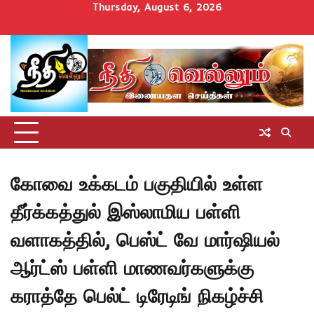
Skip
Thursday, August 6, 2026
to
Home
செய்திகள்
தமிழ்நாடு
மாவட்டச்செய்திகள்
அரசியல்
ஆன்மிகம்
சட்டம்
சினிமா
Uncategorize
content
அறிவோம்
கோவை உக்கடம் பகுதியில் உள்ள
தீர்க்கத்துல் இஸ்லாமிய பள்ளி
வளாகத்தில், பெஸ்ட் வே மார்ஷியல்
ஆர்ட்ஸ் பள்ளி மாணவர்களுக்கு
கராத்தே பெல்ட் டிரேடிங் நிகழ்ச்சி