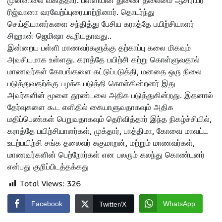
முன்னிலை வகித்தார். பள்ளியின் துணை தலைமை ஆசிரியர்
ரிஜ்வானா வரவேற்ப்புரையாற்றினார். தொடர்ந்து
செய்தியாளர்களை சந்தித்து பேசிய கராத்தே பயிற்சியாளர்
சிஹான் ஜெமிஷா கூறியதாவது..
இன்றைய பள்ளி மாணவர்களுக்கு தற்காப்பு கலை மிகவும்
அவசியமாக உள்ளது. கராத்தே பயிற்சி கற்று கொள்ளுவதால்
மாணவர்கள் கோபங்களை கட்டுப்படுத்தி, மனதை ஒரு நிலை
படுத்துவதற்க்கு பழக்க படுத்தி கொள்கின்றனர் இது
அவர்களின் மூளை தூண்டலை அதிக படுத்துகின்றது. இதனால்
தேர்வுகளை கூட எளிதில் கையாளுவதாகவும் அதிக
மதிப்பெண்கள் பெறுவதாகவும் தெரிவித்தார் இந்த நிகழ்ச்சியில்,
கராத்தே பயிற்சியாளர்கள், முக்தார், பாத்திமா, கோவை மாவட்ட
உடற்பயிற்சி சங்க தலைவர் சுகுமாறன், மற்றும் மாணவர்கள்,
மாணவர்களின் பெற்றோர்கள் என பலரும் கலந்து கொண்டனர்
என்பது குறிப்பிடத்தக்கது
Total Views:
326
Facebook
WhatsApp
Twitter/X