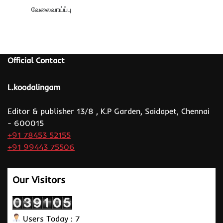
வேலைவாய்ப்பு
Official Contact
L.koodalingam
Editor & publisher 13/8 , K.P Garden, Saidapet, Chennai
- 600015
+91 78453 52155
+91 99443 75506
Our Visitors
Users Today : 7