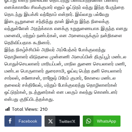
ஓடாது என்ற நிலையில் தொடர்ந்து பணியாற்றினேன் பின்னர்
எனக்காகவே சிவக்குமார் எனும் ஓட்டுநர் வந்து இந்த பேருந்தை
தொடந்து இயக்கி வந்தோம் என்றார். இவ்வாறு பல்வேறு
இடையூறுகளை சந்தித்து தான் இன்று இந்த நிலைக்கு
வந்துள்ளேன் அதற்க்காக எனக்கு உறுதுணையாக இருந்த எனது
மனைவி, மற்றும் நண்பர்கள், என அனைவருக்கும் நன்றிகளை
தெரிவிப்பதாக கூறினார்.
இந்த நிகழ்ச்சியில் அறிவர் அம்பேத்கர் போக்குவரத்து
தொழிலாளர் விடுதலை முன்னணி அமைப்பின் திருப்பூர் மண்டல
பொதுச்செயலாளர் மாரியப்பன், மாநில துணை செயலாளர் மணி,
மண்டல பொருளாளர் துரைசாமி, ஓய்வு பெற்ற தனி செயலாளர்
சார்லஸ், கணேசன், ராஜேஷ் பிரேம் குமார், கோவை மண்டல
தலைவர் சக்திவேல், மற்றும் போக்குவரத்து தொழிலாளர்கள்
ஒட்டுநர்கள், நடத்துனர்கள் என பலரும் கலந்து கொண்டனர்
என்பது குறிப்பிடத்தக்கது.
Total Views:
210
Facebook
WhatsApp
Twitter/X