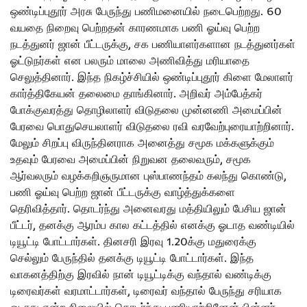
ஒண்டிப்புதூர் அரசு பேருந்து பணிமனையில் நடைபெற்றது. 60
வயதை நிறைவு பெற்றதன் காரணமாக பணி ஓய்வு பெற்ற
நடத்துனர் ஜான் பீட்டருக்கு, சக பணியாளர்களான நடத்துனர்கள்
ஓட்டுநர்கள் என பலரும் மாலை அணிவித்து மரியாதை
செலுத்தினார். இந்த நிகழ்ச்சியில் ஒண்டிப்புதூர் கிளை மேலாளர்
கார்த்திகேயன் தலைமை தாங்கினார். அறிவர் அம்பேத்கர்
போக்குவரத்து தொழிலாளர் விடுதலை முன்னணி அமைப்பின்
பேரவை பொதுசெயலாளர் விடுதலை ரவி வரவேற்புரையாற்றினார்.
மேலும் சிறப்பு விருந்தினராக அனைத்து சமூக மக்களுக்கும்
உதவும் பேரவை அமைப்பின் நிறுவன தலைவரும், சமூக
ஆர்வலரும் வழக்கறிஞருமான புஸ்பாணந்தம் கலந்து கொண்டு,
பணி ஓய்வு பெற்ற ஜான் பீட்டருக்கு வாழ்த்துக்களை
தெரிவித்தார். தொடர்ந்து அனைவரது மத்தியிலும் பேசிய ஜான்
பீட்டர், தனக்கு ஆரம்ப கால கட்டத்தில் எனக்கு ஓடாத வண்டியில்
டியூட்டி போட்டார்கள். தினசரி இரவு 1.20க்கு மதுரைக்கு
செல்லும் பேருந்தில் தனக்கு டியூட்டி போட்டார்கள். இந்த
வாகனத்திற்கு இரவில் நான் டியூட்டிக்கு வந்தால் வண்டிக்கு
டிரைவர்கள் வரமாட்டார்கள், டிரைவர் வந்தால் பேருந்து சரியாக