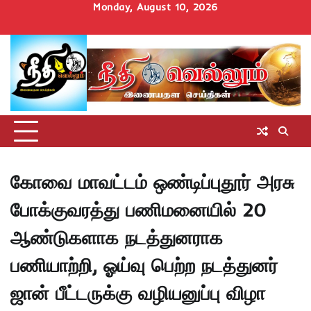
Skip
Monday, August 10, 2026
to
Home
செய்திகள்
தமிழ்நாடு
மாவட்டச்செய்திகள்
அரசியல்
ஆன்மிகம்
சட்டம்
சினிமா
Uncategorize
content
அறிவோம்
கோவை மாவட்டம் ஒண்டிப்புதூர் அரசு
போக்குவரத்து பணிமனையில் 20
ஆண்டுகளாக நடத்துனராக
பணியாற்றி, ஓய்வு பெற்ற நடத்துனர்
ஜான் பீட்டருக்கு வழியனுப்பு விழா