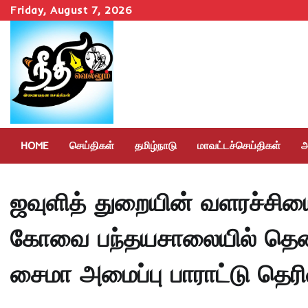
Skip
Friday, August 7, 2026
to
content
HOME
செய்திகள்
தமிழ்நாடு
மாவட்டச்செய்திகள்
அ
ஜவுளித் துறையின் வளரச்சியை
கோவை பந்தயசாலையில் தென்
சைமா அமைப்பு பாராட்டு தெரி