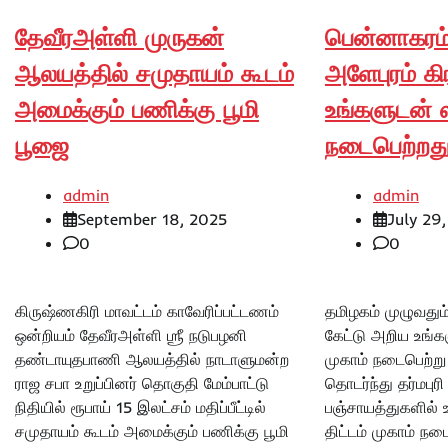
தேவீரஅள்ளி முருகன்
பென்னாகரம
ஆலயத்தில் சமுதாயம் கூடம்
அளேபுரம் கி
அமைக்கும் பணிக்கு பூமி
உங்களுடன் ஸ
பூஜை
நடைபெற்றது
admin
admin
September 18, 2025
July 29
0
0
கிருஷ்ணகிரி மாவட்டம் காவேரிப்பட்டணம்
தமிழகம் முழுவது
ஒன்றியம் தேவீரஅள்ளி ஶ்ரீ நடுபழனி
கேட்டு அறிய உங்க
தண்டாயுதபாணி ஆலயத்தில் நாடாளுமன்ற
முகாம் நடைபெற்ற
ராஜ சபா உறுப்பினர் தொகுதி மேம்பாட்டு
தொடர்ந்து தர்மபுர
நிதியில் ரூபாய் 15 இலட்சம் மதிப்பீட்டில்
பஞ்சாயத்துகளில் 
சமுதாயம் கூடம் அமைக்கும் பணிக்கு பூமி
திட்டம் முகாம் நட