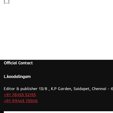
[…]
Official Contact
L.koodalingam
Editor & publisher 13/8 , K.P Garden, Saidapet, Chennai -
+91 78453 52155
+91 99443 75506