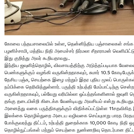
கோவை பந்தயசாலையில் உள்ள, தென்னிந்திய பஞ்சாலைகள் சங்க 
பழனிச்சாமி, மத்திய நிதி அமைச்சர் நிர்மலா சீதாராமன் வெளியிட்
இது குறித்து அவர் கூறியதாவது..
இந்திய ஜவுளித்தொழில், விவசாயத்திற்கு அடுத்தப்படியாக வேலைவாய
பெண்களுக்கும் வழங்கி வருகின்றதாகவும், சுமார் 10.5 கோடிபேரு
தேசிய பஞ்சு, செயற்கை இழை மற்றும் இதர புதிய மூலப் பொருள்
நம்பிக்கை தெரிவித்துள்ளார். பருத்தி உற்பத்தி மேம்பாட்டிற்கு சென
வருகின்றதாகவும், பல்வேறு வரியில்லா ஒப்பந்தங்களினால் ஜவுளி
தங்கு தடையின்றி கிடைக்க வேண்டியது அவசியம் என்று கூறியதுட
அனைத்து வகை பருத்திகளுக்கும் விதிக்கப்பட்டுள்ள 11சதவிகித
இலக்கை தொழில்துறை அடைய வழிவகை செய்யுமாறு பாரத பிரதமரை 
போக்குவரத்து திட்டம், உற்பத்தி துறைக்காக 10,000 கோடி நிதி ஒத
தொழில்நுட்பங்கள் மற்றும் செயற்கை நுண்ணறிவு தொடர்பான தி