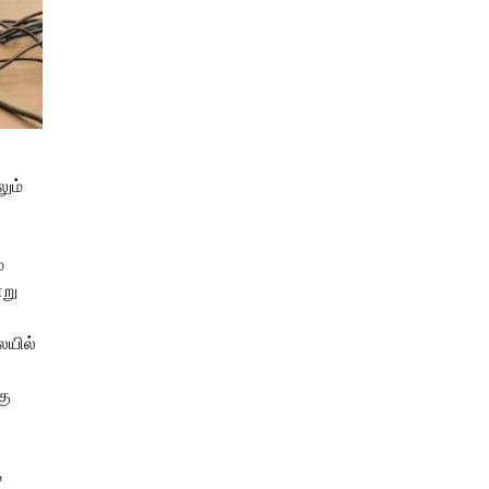
ும்
்
்று
ையில்
கு
த