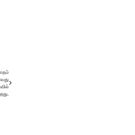
ாதம்
ாவது
வில்
றது.