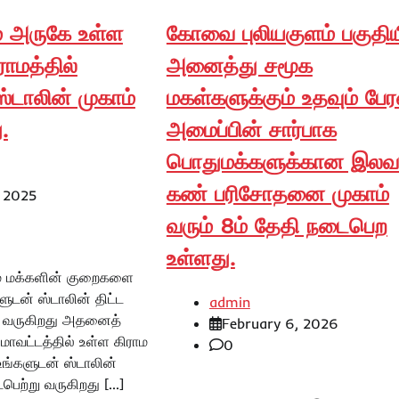
் அருகே உள்ள
கோவை புலியகுளம் பகுதிய
ராமத்தில்
அனைத்து சமூக
்டாலின் முகாம்
மகள்களுக்கும் உதவும் ப
.
அமைப்பின் சார்பாக
பொதுமக்களுக்கான இல
கண் பரிசோதனை முகாம்
, 2025
வரும் 8ம் தேதி நடைபெற
உள்ளது.
ம் மக்களின் குறைகளை
ளுடன் ஸ்டாலின் திட்ட
admin
ு வருகிறது அதனைத்
February 6, 2026
ி மாவட்டத்தில் உள்ள கிராம
0
உங்களுடன் ஸ்டாலின்
ைபெற்று வருகிறது […]