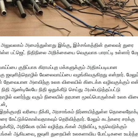
அலுவலகம் அமைந்துள்ளது இங்கு, இச்சங்கத்தின் தலைவர் துரை
டுள்ள பட்ஜெட் நிதிநிலை அறிக்கையை வெகுவாக பாராட்டி உள்ளார் மேல
்ப்பை குறிப்பாக கிராமப்புற மக்களுக்கும் அதிகப்படியான
க்கு ஜவுளித்தொழில் வேலைவாய்ப்பை வழங்கிவருகிறது என்றார். மேலும
கள் தேவையான அளவிற்கு உலக விலையில் கிடைக்க வழிவகுக்கும் என
்ற நிதி ஆண்டிலேயே நிதி ஒதுக்கீடு செய்து அமல்படுத்தப்பட்டு
 தொழில் வளர்ந்து வரும் நிலையில் தரமான மூலப்பொருள்கள் உலக வில
ன்,
 இறக்குமதி வரியை நீக்கி, அரசாங்கம் நிர்ணயித்துள்ள தொலைநோக்
கேட்டுக்கொள்வதாகவும் தெரிவித்தார். மேலும் கடற்கரை சரக்கு
ுக்கீடு, அதிவேக ரயில் வழித்தடங்கள் அறிவிப்பு, உருவெடுக்கும்
ட்டங்கள் ஆகியவை, ஜவுளி துறையின் உலகளாவிய போட்டிகளை உயர்த்