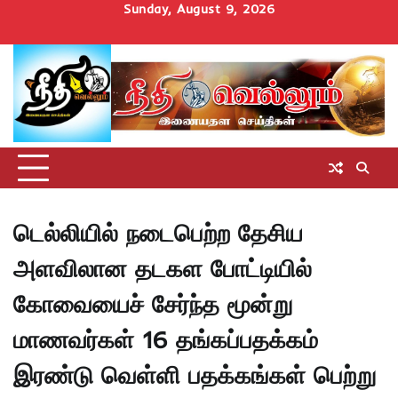
Skip
Sunday, August 9, 2026
to
Home
செய்திகள்
தமிழ்நாடு
மாவட்டச்செய்திகள்
அரசியல்
ஆன்மிகம்
சட்டம்
சினிமா
Uncategorize
content
அறிவோம்
டெல்லியில் நடைபெற்ற தேசிய
அளவிலான தடகள போட்டியில்
கோவையைச் சேர்ந்த மூன்று
மாணவர்கள் 16 தங்கப்பதக்கம்
இரண்டு வெள்ளி பதக்கங்கள் பெற்று