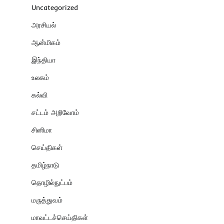
Uncategorized
அரசியல்
ஆன்மிகம்
இந்தியா
உலகம்
கல்வி
சட்டம் அறிவோம்
சினிமா
செய்திகள்
தமிழ்நாடு
தொழில்நுட்பம்
மருத்துவம்
மாவட்டச்செய்திகள்