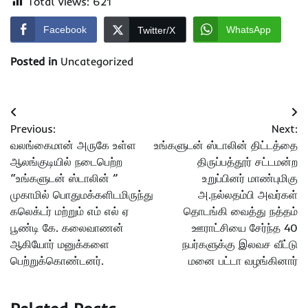
Total Views:
621
Facebook
WhatsApp
Twitter/X
Posted in
Uncategorized
Post
Previous:
Next:
navigation
வலங்கைமான் அருகே உள்ள
உங்களுடன் ஸ்டாலின் திட்டத்தை
ஆலங்குடியில் நடைபெற்ற
திருப்பத்தூர் சட்டமன்ற
“உங்களுடன் ஸ்டாலின் ”
உறுப்பினர் மாண்புமிகு
முகாமில் பொதுமக்களிடமிருந்து
அ.நல்லதம்பி அவர்கள்
கலெக்டர் மற்றும் எம் எல் ஏ
தொடங்கி வைத்து நத்தம்
பூண்டி கே. கலைவாணன்
ஊராட்சியை சேர்ந்த 40
ஆகியோர் மனுக்களை
நபர்களுக்கு இலவச வீட்டு
பெற்றுக்கொண்டனர்.
மனை பட்டா வழங்கினார்