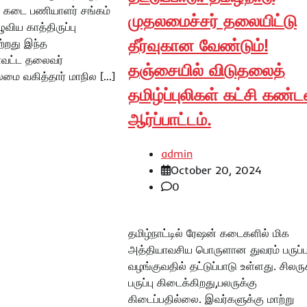
 கடை பணியாளர் சங்கம்
முதலமைச்சர் தலையிட்டு
ழுவிய காத்திருப்பு
தீர்வுகான வேண்டும்!
்றது இந்த
மாவட்ட தலைவர்
தஞ்சையில் விடுதலைத்
ை வகித்தார் மாநில […]
தமிழ்ப்புலிகள் கட்சி கண்
ஆர்ப்பாட்டம்.
admin
October 20, 2024
0
தமிழ்நாட்டில் ரேஷன் கடைகளில் மிக
அத்தியாவசிய பொருளான துவரம் பருப்ப
வழங்குவதில் தட்டுப்பாடு உள்ளது. சிலரு
பருப்பு கிடைக்கிறது,பலருக்கு
கிடைப்பதில்லை. இவர்களுக்கு மாற்று