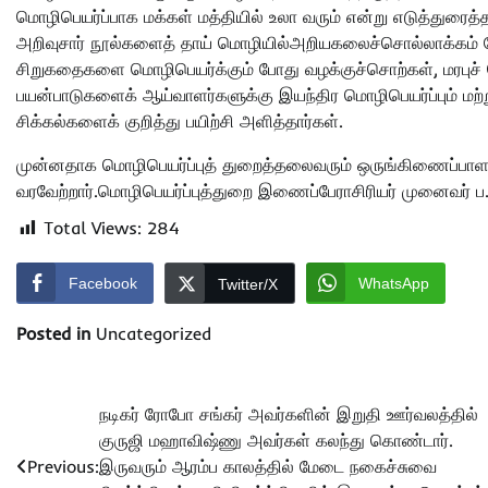
மொழிபெயர்ப்பாக மக்கள் மத்தியில் உலா வரும் என்று எடுத்துரை
அறிவுசார் நூல்களைத் தாய் மொழியில்அறியகலைச்சொல்லாக்கம் த
சிறுகதைகளை மொழிபெயர்க்கும் போது வழக்குச்சொற்கள், மரபுச் 
பயன்பாடுகளைக் ஆய்வாளர்களுக்கு இயந்திர மொழிபெயர்ப்பும் மற்ற
சிக்கல்களைக் குறித்து பயிற்சி அளித்தார்கள்.
முன்னதாக மொழிபெயர்ப்புத் துறைத்தலைவரும் ஒருங்கிணைப்பாளர
வரவேற்றார்.மொழிபெயர்ப்புத்துறை இணைப்பேராசிரியர் முனைவர் ப
Total Views:
284
Facebook
WhatsApp
Twitter/X
Posted in
Uncategorized
Post
நடிகர் ரோபோ சங்கர் அவர்களின் இறுதி ஊர்வலத்தில்
குருஜி மஹாவிஷ்ணு அவர்கள் கலந்து கொண்டார்.
navigation
Previous:
இருவரும் ஆரம்ப காலத்தில் மேடை நகைச்சுவை