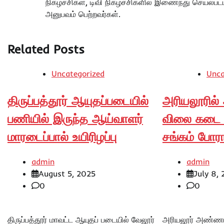
நிகழ்ச்சிகள், டிவி நிகழ்ச்சிகளில் இணைந்து செயல்பட்
அனுபவம் பெற்றவர்கள்.
Related Posts
Uncategorized
Unca
திருப்பத்தூர் ஆயுதப்படையில்
அரியலூரில்
பணியில் இருந்த ஆய்வாளர்
விலை கடை 
மாரடைப்பால் உயிரிழப்பு
சங்கம் போரா
admin
admin
August 5, 2025
July 8,
0
0
திருப்பத்தூர் மாவட்ட ஆயுதப் படையில் வேலூர்
அரியலூர் அண்ணா