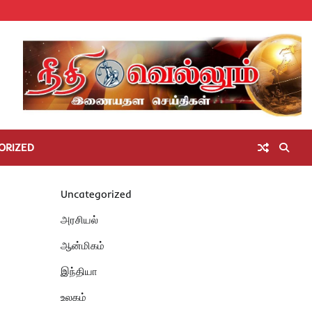
Home
செய்திகள்
தமிழ்நாடு
மாவட்டச்செய்திகள்
அரசியல்
ஆன்மிகம்
சட்டம்
சினிமா
Unc
அறிவோம்
ORIZED
Uncategorized
அரசியல்
ஆன்மிகம்
இந்தியா
உலகம்