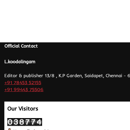
Official Contact
L.koodalingam
Editor & publisher 13/8 , K.P Garden, Saidapet, Chennai -
+91 78453 52155
+91 99443 75506
Our Visitors