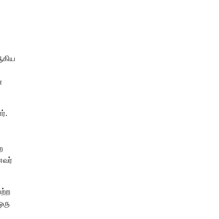
 ஆகிய
்
ர்.
ை
ணவர்
ற்ற
ஒரு