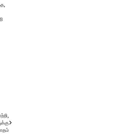
்த,
ரி
்றி,
க்கு
ாதம்