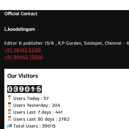
Official Contact
L.koodalingam
Editor & publisher 13/8 , K.P Garden, Saidapet, Chennai -
+91 78453 52155
+91 99443 75506
Our Visitors
Users Today : 57
Users Yesterday : 204
Users Last 7 days : 441
Users Last 30 days : 2782
Total Users : 39015