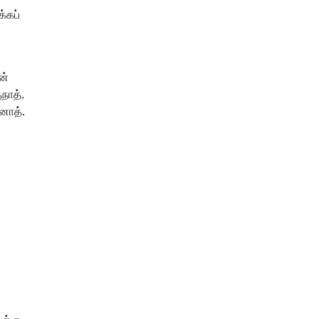
்கப்
ன்
நாத்.
னோத்.