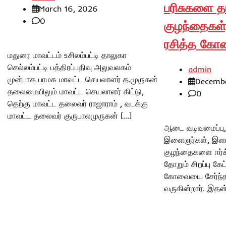
பரிசுகளை த
March 16, 2026
0
குழந்தைகள்
ரசித்த கோவ
மதுரை மாவட்டம் உசிலம்பட்டி தாலுகா
செல்லம்பட்டி பத்திரப்பதிவு அலுவலகம்
admin
முன்பாக பாமக மாவட்ட செயலாளர் த.முருகன்
Decembe
தலைமையிலும் மாவட்ட செயலாளர் கிட்டு,
0
தெற்கு மாவட்ட தலைவர் ராஜாராம் , வடக்கு
மாவட்ட தலைவர் குருபாலமுருகன் […]
ஆடை வடிவமைப்பு, 
இளைஞர்கள், இளம்
குழந்தைகளை ஈர்க
தோறும் சிறப்பு கேட
கோவையை சேர்ந்த ச
வருகின்றார். இதன