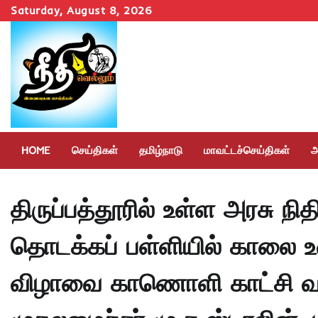
Skip
Saturday, August 8, 2026
to
content
HOME
செய்திகள்
தமிழ்நாடு
மாவட்டச்செய்திகள்
அ
திருப்பத்தூரில் உள்ள அரசு நி
தொடக்கப் பள்ளியில் காலை உண
விழாவை காணொளி காட்சி வா