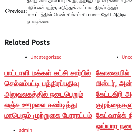
Post
தவறு செய்தால் யாராக இருந்தாலும் நடவடிக்கை எடுக்
படும் என்பதற்கு எடுத்துக் காட்டாக திருப்பத்தூர்
navigation
Previous:
மாவட்டத்தின் பெண் சிங்கம் சியாமளா தேவி அதிரடி
நடவடிக்கை
Related Posts
Uncategorized
Unca
பாட்டாளி மக்கள் கட்சி சார்பில்
கோவையில் 
செல்லம்பட்டி பத்திரப்பதிவு
மிஸ்டர், அன
அலுவலகத்தில் நடைபெறும்
கேட்டகிரி அ
லஞ்ச ஊழலை கண்டித்து
குழந்தைகளு
மாபெரும் முற்றுகை போராட்டம்
கேட்வால்க் ந
ஒய்யார நடை
admin