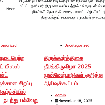
கப்
திருப்பத்தூர் மாவட்டம் திருப்பத்தூரில் கந்திலி ஒன்றியத்த
உட்பட்ட தனியார் திருமண மண்டபத்தில் உங்களுடன் ஸ்டா
Next:
நிகழ்ச்சி தொடங்கி வைத்த மாவட்ட ஆட்சியர் மற்
திருப்பத்தூர் சட்டமன்ற உறுப்பினர் நடைபெ
tegorized
Uncategorized
நடைபெற்ற
திருக்கார்த்திகை
்ட் மிஸஸ்
தீபத்திருவிழா 2025
ன்ட்
முன்னேற்பாடுகள் குறித்து
க்கான சிறப்பு
ஆய்வுக்கூட்டம்
ிகழ்ச்சியில்
admin
 நடந்து பல்வேறு
November 18, 2025