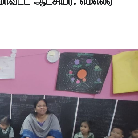
மாவட்ட ஆட்சியர். எம்எல்ஏ