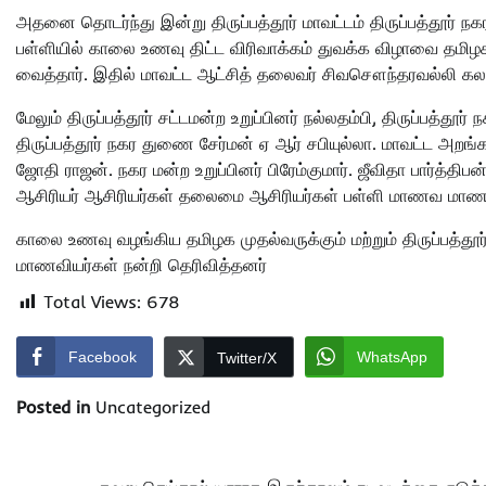
அதனை தொடர்ந்து இன்று திருப்பத்தூர் மாவட்டம் திருப்பத்தூர் நக
பள்ளியில் காலை உணவு திட்ட விரிவாக்கம் துவக்க விழாவை தமிழ
வைத்தார். இதில் மாவட்ட ஆட்சித் தலைவர் சிவசௌந்தரவல்லி க
மேலும் திருப்பத்தூர் சட்டமன்ற உறுப்பினர் நல்லதம்பி, திருப்பத்தூ
திருப்பத்தூர் நகர துணை சேர்மன் ஏ ஆர் சபியுல்லா. மாவட்ட அறங்க
ஜோதி ராஜன். நகர மன்ற உறுப்பினர் பிரேம்குமார். ஜீவிதா பார்த
ஆசிரியர் ஆசிரியர்கள் தலைமை ஆசிரியர்கள் பள்ளி மாணவ மா
காலை உணவு வழங்கிய தமிழக முதல்வருக்கும் மற்றும் திருப்பத்தூர்
மாணவியர்கள் நன்றி தெரிவித்தனர்
Total Views:
678
Facebook
WhatsApp
Twitter/X
Posted in
Uncategorized