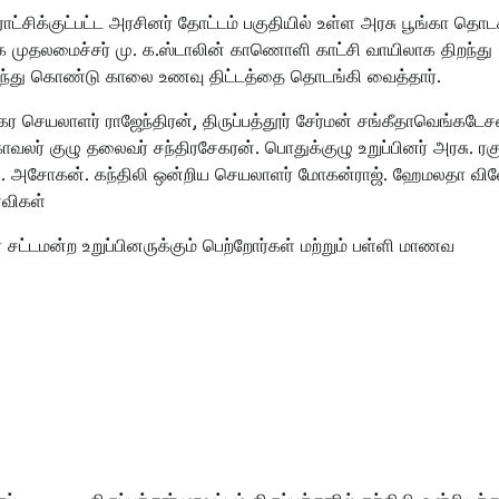
ராட்சிக்குட்பட்ட அரசினர் தோட்டம் பகுதியில் உள்ள அரசு பூங்கா தொடக
க முதலமைச்சர் மு. க.ஸ்டாலின் காணொளி காட்சி வாயிலாக திறந்து
லந்து கொண்டு காலை உணவு திட்டத்தை தொடங்கி வைத்தார்.
ர் நகர செயலாளர் ராஜேந்திரன், திருப்பத்தூர் சேர்மன் சங்கீதாவெங்கடேச
ாவலர் குழு தலைவர் சந்திரசேகரன். பொதுக்குழு உறுப்பினர் அரசு. ரகு
்திபன். அசோகன். கந்திலி ஒன்றிய செயலாளர் மோகன்ராஜ். ஹேமலதா வி
ணவிகள்
 சட்டமன்ற உறுப்பினருக்கும் பெற்றோர்கள் மற்றும் பள்ளி மாணவ