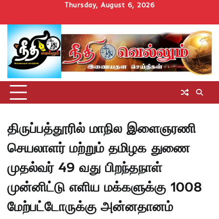
Skip
Thursday, August 6, 2026
to
Home
செய்திகள்
தமிழ்நாடு
மாவட்டச்செய்திகள்
அரசியல்
ஆன்மிகம்
சட்டம்
சினிமா
Uncategorize
content
அறிவோம்
திருப்பத்தூரில் மாநில இளைஞரணி
செயலாளர் மற்றும் தமிழக துணை
முதல்வர் 49 வது பிறந்தநாள்
முன்னிட்டு எளிய மக்களுக்கு 1008
மேற்பட்டோருக்கு அன்னதானம்