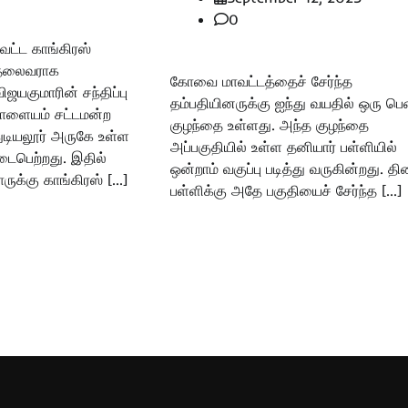
0
ட்ட காங்கிரஸ்
ய தலைவராக
கோவை மாவட்டத்தைச் சேர்ந்த
ிஜயகுமாரின் சந்திப்பு
தம்பதியினருக்கு ஐந்து வயதில் ஒரு பெ
்பாளையம் சட்டமன்ற
குழந்தை உள்ளது. அந்த குழந்தை
துடியலூர் அருகே உள்ள
அப்பகுதியில் உள்ள தனியார் பள்ளியில்
டைபெற்றது. இதில்
ஒன்றாம் வகுப்பு படித்து வருகின்றது. தி
ுக்கு காங்கிரஸ் […]
பள்ளிக்கு அதே பகுதியைச் சேர்ந்த […]