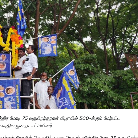
்திர மோடி 75 வதுபிறந்தநாள் விழாவில் 500-க்கும் மேற்பட்ட
பாரதிய ஜனதா கட்சியினர்
ன்னியம்மன் கோவில் தெருவில் பாரத பிரதமர் நரேந்திர மோடி75 வது பிறந்