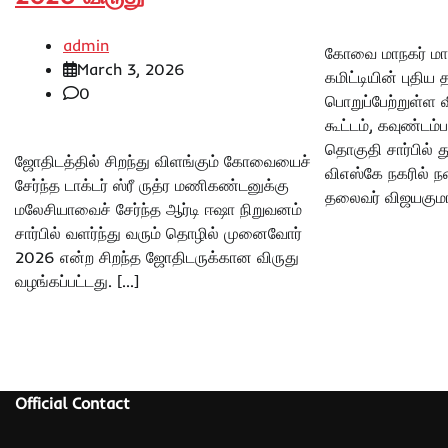
admin
கோவை மாநகர் மாவ
March 3, 2026
கமிட்டியின் புதி
0
பொறுப்பேற்றுள்ள வ
கூட்டம், கவுண்டம
தொகுதி சார்பில் 
ஜோதிடத்தில் சிறந்து விளங்கும் கோவையைச்
விஎஸ்கே நகரில் ந
சேர்ந்த டாக்டர் ஸ்ரீ ருத்ர மணிகண்டனுக்கு
தலைவர் விஜயகுமார
மலேசியாவைச் சேர்ந்த ஆர்டி ஈஷா நிறுவனம்
சார்பில் வளர்ந்து வரும் தொழில் முனைவோர்
2026 என்ற சிறந்த ஜோதிடருக்கான விருது
வழங்கப்பட்டது. […]
Official Contact