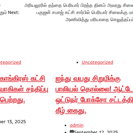
0
அரியலூரில் தந்தை பெரியார் பிறந்த தினம் அவரது சிலை
றும்
Next:
பகுஜன் சமாஜ் கட்சி சார்பில் பெரியார் சிலைக்கு
அணிவித்து மரியாதை செலுத்தப்பட
tegorized
Uncategorized
ாங்கிரஸ் கட்சி
ஐந்து வயது சிறுமிக்கு
்வாகிகள் சந்திப்பு
பாலியல் தொல்லை! ஆட்ட
பெற்றது.
ஒட்டுநர் போக்சோ சட்டத்த
கீழ் கைது.
er 13, 2025
admin
September 12, 2025