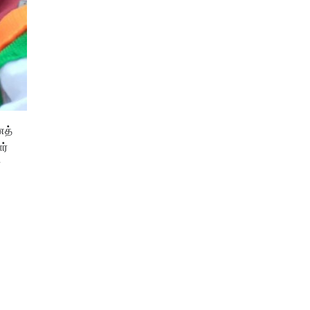
ைத்
ர்
ர