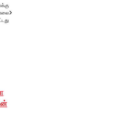
க்கு
 மாலை
்டது
ோ
ின்