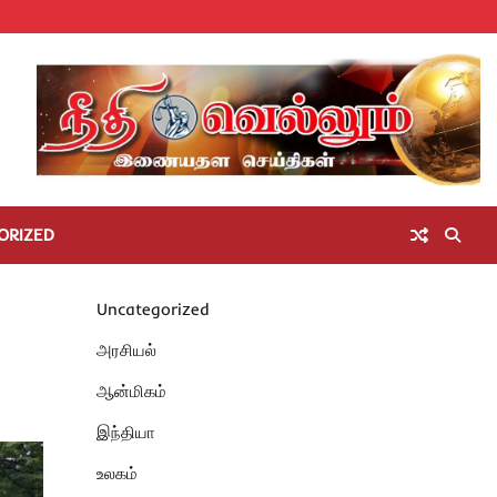
Home
செய்திகள்
தமிழ்நாடு
மாவட்டச்செய்திகள்
அரசியல்
ஆன்மிகம்
சட்டம்
சினிமா
Unc
அறிவோம்
ORIZED
Uncategorized
அரசியல்
ஆன்மிகம்
இந்தியா
உலகம்