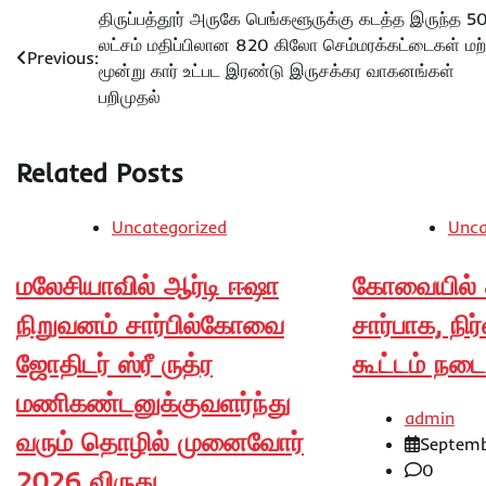
Post
திருப்பத்தூர் அருகே பெங்களூருக்கு கடத்த இருந்த 5
லட்சம் மதிப்பிலான 820 கிலோ செம்மரக்கட்டைகள் மற்
navigation
Previous:
மூன்று கார் உட்பட இரண்டு இருசக்கர வாகனங்கள்
பறிமுதல்
Related Posts
Uncategorized
Unca
மலேசியாவில் ஆர்டி ஈஷா
கோவையில் க
நிறுவனம் சார்பில்கோவை
சார்பாக, நிர
ஜோதிடர் ஸ்ரீ ருத்ர
கூட்டம் நடை
மணிகண்டனுக்குவளர்ந்து
admin
வரும் தொழில் முனைவோர்
Septemb
0
2026 விருது