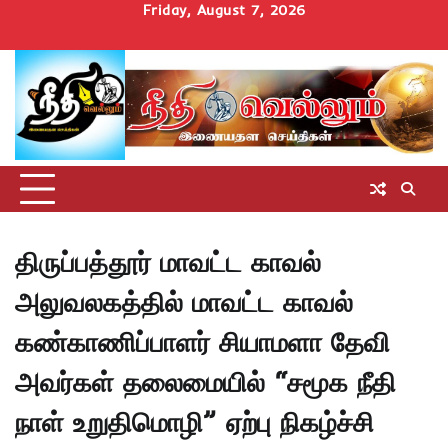
Skip
Friday, August 7, 2026
to
Home
செய்திகள்
தமிழ்நாடு
மாவட்டச்செய்திகள்
அரசியல்
ஆன்மிகம்
சட்டம்
சினிமா
Uncategorize
content
அறிவோம்
திருப்பத்தூர் மாவட்ட காவல்
அலுவலகத்தில் மாவட்ட காவல்
கண்காணிப்பாளர் சியாமளா தேவி
அவர்கள் தலைமையில் “சமூக நீதி
நாள் உறுதிமொழி” ஏற்பு நிகழ்ச்சி