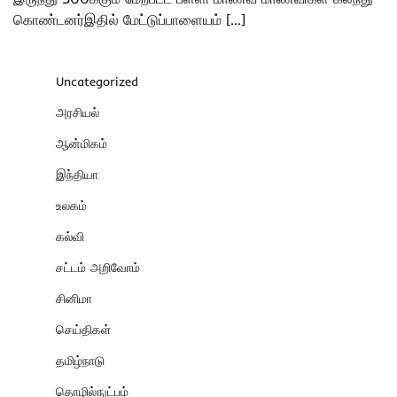
கொண்டனர்இதில் மேட்டுப்பாளையம் […]
Uncategorized
அரசியல்
ஆன்மிகம்
இந்தியா
உலகம்
கல்வி
சட்டம் அறிவோம்
சினிமா
செய்திகள்
தமிழ்நாடு
தொழில்நுட்பம்