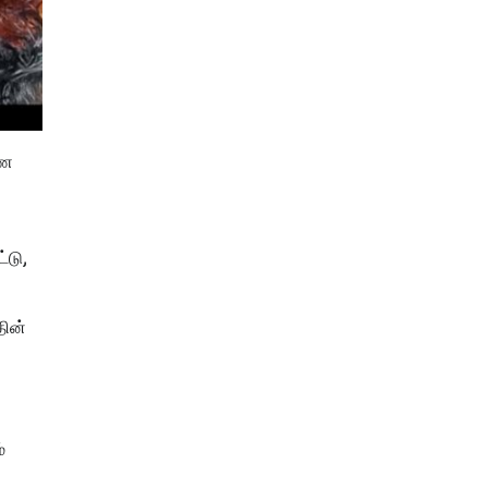
ாண
்டு,
தின்
்