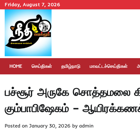
Skip
Friday, August 7, 2026
to
content
HOME
செய்திகள்
தமிழ்நாடு
மாவட்டச்செய்திகள்
அ
பச்சூர் அருகே சொத்தமலை கி
கும்பாபிஷேகம் – ஆயிரக்கணக
Posted on
January 30, 2026
by
admin