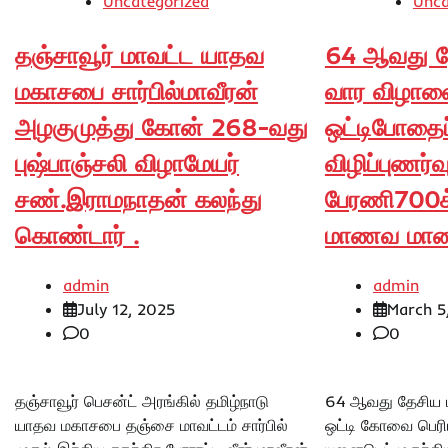
Uncategorized
Unca
தஞ்சாவூர் மாவட்ட யாதவ
64 ஆவது தே
மகாசபை சார்பில்மாவீரன்
வார விழாவ
அழகுமுத்து கோன் 268-வது
ஒட்டிபோதைப்
புஷ்பாஞ்சலி விழாமேயர்
விழிப்புணர்வ
சண்.இராமநாதன் கலந்து
பேரணி700க்க
கொண்டார் .
மாணவ மாணவ
admin
admin
July 12, 2025
March 5
0
0
தஞ்சாவூர் பெசன்ட் அரங்கில் தமிழ்நாடு
64 ஆவது தேசிய ம
யாதவ மகாசபை தஞ்சை மாவட்டம் சார்பில்
ஒட்டி கோவை பெர