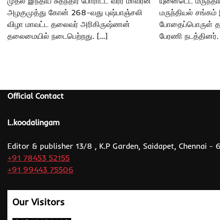
முதல் இந்திய சுதந்திர போராட்ட வீரர் மாவீரன்
யுனைடெட் மருந்திய
அழகுமுத்து கோன் 268-வது புஷ்பாஞ்சலி
மருந்தியல் சங்கம
விழா மாவட்ட தலைவர் அரிகிருஷ்ணன்
போதைப்பொருள் தவிர
தலைமையில் நடைபெற்றது. […]
பேரணி நடத்தினர்.
Official Contact
L.koodalingam
Editor & publisher 13/8 , K.P Garden, Saidapet, Chennai -
+91 78453 52155
+91 99443 75506
Our Visitors