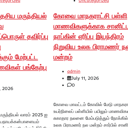
tegorized
Uncategorized
சிய மருந்தியல்
கோவை மாநகராட்சி பள்ளி
ை
மாணவிகளுக்காக சானிட்ட
பொருள் தவிர்ப்பு
நாப்கின் எரிப்பு இயந்திரம்
ு
நிறுவிய உலக பிராமணர் ந
ும் மேற்பட்ட
மன்றம்
ிகள் பங்கேற்பு
admin
July 11, 2026
0
, 2026
கோவை மாவட்டம் கோவில் மேடு மாநகரா
உயர்நிலைப் பள்ளியில் பயிலும் மாணவிக
ருந்தியல் வாரம் 2025 ஐ
சுகாதார நலனை மேம்படுத்தும் நோக்கில்
ியநாயக்கன்பாளையம்
உலக பிராமணர் நல மன்றம் சார்பில் சானி