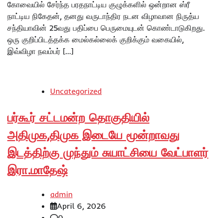
கோவையில் சேர்ந்த பரதநாட்டிய குழுக்களில் ஒன்றான ஸ்ரீ
நாட்டிய நிகேதன், தனது வருடாந்திர நடன விழாவான நிருத்ய
சந்தியாவின் 25வது பதிப்பை பெருமையுடன் கொண்டாடுகிறது.
ஒரு குறிப்பிடத்தக்க மைல்கல்லைக் குறிக்கும் வகையில்,
இவ்விழா நவம்பர் […]
Uncategorized
பர்கூர் சட்டமன்ற தொகுதியில்
அதிமுக,திமுக இடையே மூன்றாவது
இடத்திற்கு முந்தும் சுயாட்சியை வேட்பாளர்
இரா.மாதேஷ்
admin
April 6, 2026
0