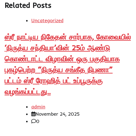
Related Posts
Uncategorized
ஸ்ரீ நாட்டிய நிகேதன் சார்பாக, கோவையில்
‘நிருத்ய சந்தியா’வின் 25ம் ஆண்டு
கொண்டாட்ட விழாவின் ஒரு பகுதியாக
புகழ்பெற்ற “நிருத்ய சங்கீத நிபுணா”
பட்டம் ஸ்ரீ ரோஹித் பட் உப்பூருக்கு
வழங்கப்பட்டது..
admin
November 24, 2025
0