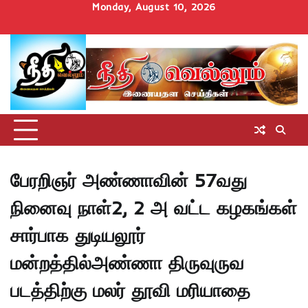
Skip
Monday, August 10, 2026
to
Home
செய்திகள்
தமிழ்நாடு
மாவட்டச்செய்திகள்
அரசியல்
ஆன்மிகம்
சட்டம்
சினிமா
Uncategorize
content
அறிவோம்
பேரறிஞர் அண்ணாவின் 57வது
நினைவு நாள்2, 2 அ வட்ட கழகங்கள்
சார்பாக துடியலூர்
மன்றத்தில்அண்ணா திருவுருவ
படத்திற்கு மலர் தூவி மரியாதை