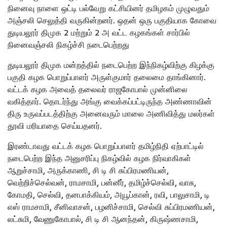
நினைவு நாளை ஒட்டி பல்வேறு கட்சியினர் தமிழகம் முழுவதும்
அஞ்சலி செலுத்தி வருகின்றனர். ஒதன் ஒரு பகுதியாக கோவை
துடியலூர் திமுக 2 மற்றும் 2 அ வட்ட கழகங்கள் சார்பில்
நினைவஞ்சலி நிகழ்ச்சி நடைபெற்றது
துடியலூர் திமுக மன்றத்தில் நடைபெற்ற இந்நிகழ்விற்கு கிழக்கு
பகுதி கழக பொறுப்பாளர் அருள்குமார் தலைமை தாங்கினார்.
வட்டக் கழக அவைத் தலைவர் ராஜகோபால் முன்னிலை
வகித்தார். தொடர்ந்து அங்கு வைக்கப்பட்டிருந்த அண்ணாவின்
திரு உருவப்படத்திற்கு அனைவரும் மாலை அணிவித்து மலர்கள்
தூவி மரியாதை செய்யதனர்.
இரண்டாவது வட்டக் கழக பொறுப்பாளர் தமிழ்நிதி ஏற்பாட்டில்
நடைபெற்ற இந்த அனுசரிப்பு நிகழ்வில் கழக நிர்வாகிகள்
ஆறுச்சாமி, அருக்காணி, சி டி சி சுப்பிரமணியன்,
வெற்றிச்செல்வன், ராமசாமி, பன்னீர், தமிழ்ச்செல்வி, வாசு,
கோமதி, செல்வி, தனபாக்கியம், அயூப்கான், ரவி, பாலுசாமி, டி
எஸ் ராமசாமி, சீனிவாசன், பழனிச்சாமி, செல்வி சுப்பிரமணியன்,
லட்சுமி, வேணுகோபால், சி டி சி ஆனந்தன், கிருஷ்ணசாமி,