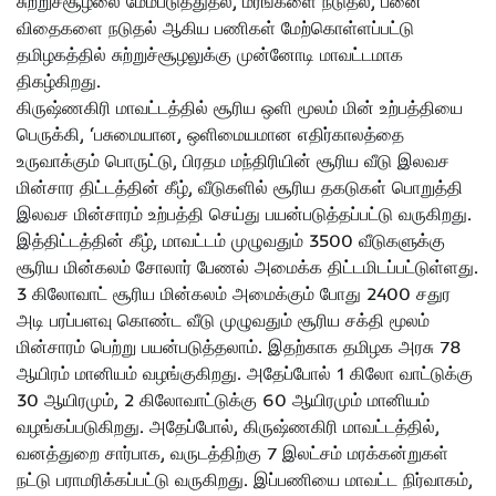
சுற்றுச்சூழலை மேம்படுத்துதல், மரங்களை நடுதல், பனை
விதைகளை நடுதல் ஆகிய பணிகள் மேற்கொள்ளப்பட்டு
தமிழகத்தில் சுற்றுச்சூழலுக்கு முன்னோடி மாவட்டமாக
திகழ்கிறது.
கிருஷ்ணகிரி மாவட்டத்தில் சூரிய ஒளி மூலம் மின் உற்பத்தியை
பெருக்கி, ‘பசுமையான, ஒளிமையமான எதிர்காலத்தை
உருவாக்கும் பொருட்டு, பிரதம மந்திரியின் சூரிய வீடு இலவச
மின்சார திட்டத்தின் கீழ், வீடுகளில் சூரிய தகடுகள் பொறுத்தி
இலவச மின்சாரம் உற்பத்தி செய்து பயன்படுத்தப்பட்டு வருகிறது.
இத்திட்டத்தின் கீழ், மாவட்டம் முழுவதும் 3500 வீடுகளுக்கு
சூரிய மின்கலம் சோலார் பேணல் அமைக்க திட்டமிடப்பட்டுள்ளது.
3 கிலோவாட் சூரிய மின்கலம் அமைக்கும் போது 2400 சதுர
அடி பரப்பளவு கொண்ட வீடு முழுவதும் சூரிய சக்தி மூலம்
மின்சாரம் பெற்று பயன்படுத்தலாம். இதற்காக தமிழக அரசு 78
ஆயிரம் மானியம் வழங்குகிறது. அதேப்போல் 1 கிலோ வாட்டுக்கு
30 ஆயிரமும், 2 கிலோவாட்டுக்கு 60 ஆயிரமும் மானியம்
வழங்கப்படுகிறது. அதேப்போல், கிருஷ்ணகிரி மாவட்டத்தில்,
வனத்துறை சார்பாக, வருடத்திற்கு 7 இலட்சம் மரக்கன்றுகள்
நட்டு பராமரிக்கப்பட்டு வருகிறது. இப்பணியை மாவட்ட நிர்வாகம்,