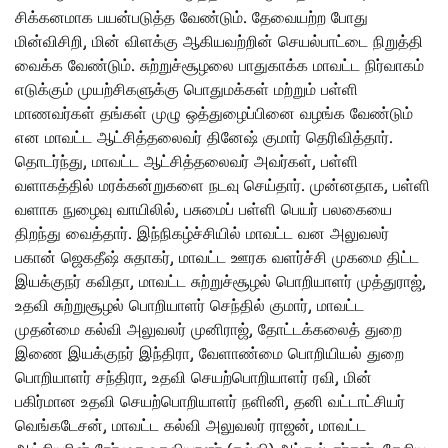
சிக்கனமாக பயன்படுத்த வேண்டும். தேவையற்ற போது
மின்விசிறி, மின் விளக்கு ஆகியவற்றின் செயல்பாட்டை நிறுத்தி
வைக்க வேண்டும். சுற்றுச்சூழலை பாதுகாக்க மாவட்ட நிர்வாகம்
எடுக்கும் முயற்சிகளுக்கு பொதுமக்கள் மற்றும் பள்ளி
மாணவர்கள் தங்கள் முழு ஒத்துழைப்பினை வழங்க வேண்டும்
என மாவட்ட ஆட்சித்தலைவர் தினேஷ் குமார் தெரிவித்தார்.
தொடர்ந்து, மாவட்ட ஆட்சித்தலைவர் அவர்கள், பள்ளி
வளாகத்தில் மரக்கன்றுகளை நடவு செய்தார். முன்னதாக, பள்ளி
வளாக நுழைவு வாயிலில், பசுமைப் பள்ளி பெயர் பலகையை
திறந்து வைத்தார். இந்நிகழ்ச்சியில் மாவட்ட வன அலுவலர்
பகான் ஜெகதீஷ் சுதாகர், மாவட்ட ஊரக வளர்ச்சி முகமை திட்ட
இயக்குநர் கவிதா, மாவட்ட சுற்றுச்சூழல் பொறியாளர் முத்துராஜ்,
உதவி சுற்றுசூழல் பொறியாளர் செந்தில் குமார், மாவட்ட
முதன்மை கல்வி அலுவலர் முனிராஜ், தோட்டக்கலைத் துறை
இணை இயக்குநர் இந்திரா, வேளாண்மை பொறியியல் துறை
பொறியாளர் சந்திரா, உதவி செயற்பொறியாளர் ரவி, மின்
பகிர்மான உதவி செயற்பொறியாளர் நளினி, தனி வட்டாட்சியர்
வெங்கடேசன், மாவட்ட கல்வி அலுவலர் ராஜன், மாவட்ட