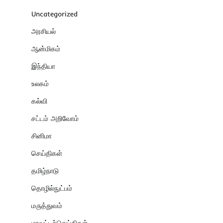
Uncategorized
அரசியல்
ஆன்மிகம்
இந்தியா
உலகம்
கல்வி
சட்டம் அறிவோம்
சினிமா
செய்திகள்
தமிழ்நாடு
தொழில்நுட்பம்
மருத்துவம்
மாவட்டச்செய்திகள்