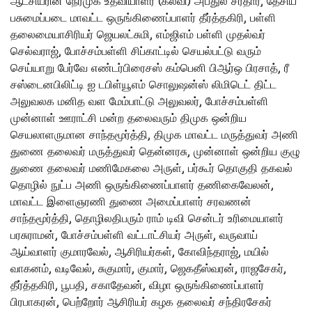
ஆட்சியரின் நேர்முக உதவியாளர் (கல்வி) அப்துல் சர்தார், தேசிய
பசுமைப்படை மாவட்ட ஒருங்கிணைப்பாளர் தீர்த்தகிரி, பள்ளி
தலைமையாசிரியர் ஜெயலட்சுமி, எம்ஜிஎம் பள்ளி முதல்வர்
செல்வராஜ், போச்சம்பள்ளி சிப்காட்டில் செயல்பட்டு வரும்
செய்யாறு பேர்வே எண்டர்பிரைசஸ் கம்பெனி பிஆர்ஒ பிரசாத், ரீ
சஸ்டைனபிலிட்டி ஐ டபிள்யூஎம் சொலுஷன்ஸ் லிமிடெட் திட்ட
அலுவலக மனித வள மேம்பாட்டு அலுவலர், போச்சம்பள்ளி
முன்னாள் ஊராட்சி மன்ற தலைவரும் திமுக ஒன்றிய
செயலாளருமான சாந்தமூர்த்தி, திமுக மாவட்ட மருத்துவர் அணி
துணை தலைவர் மருத்துவர் தென்னரசு, முன்னாள் ஒன்றிய குழு
துணை தலைவர் மணிமேகலை அருள், பர்கூர் தொகுதி தகவல்
தொழில் நுட்ப அணி ஒருங்கிணைப்பாளர் தணிகைவேலன்,
மாவட்ட இளைஞரணி துணை அமைப்பாளர் சரவணன்
சாந்தமூர்த்தி, தொழிலதிபரும் ராம் டிவி சென்டர் உரிமையாளர்
பரசுராமன், போச்சம்பள்ளி வட்டாட்சியர் அருள், வருவாய்
ஆய்வாளர் குமாரவேல், ஆசிரியர்கள், கோவிந்தராஜ், மயில்
வாகனம், வடிவேல், சுகுமார், குமார், ஜெகதீஸ்வரன், ராஜசேகர்,
தீர்த்தகிரி, பூபதி, சகாதேவன், விழா ஒருங்கிணைப்பாளர்
பிரபாகரன், பெற்றோர் ஆசிரியர் கழக தலைவர் சந்திரசேகர்