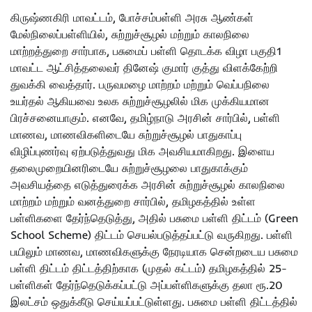
கிருஷ்ணகிரி மாவட்டம், போச்சம்பள்ளி அரசு ஆண்கள்
மேல்நிலைப்பள்ளியில், சுற்றுச்சூழல் மற்றும் காலநிலை
மாற்றத்துறை சார்பாக, பசுமைப் பள்ளி தொடக்க விழா பகுதி1
மாவட்ட ஆட்சித்தலைவர் தினேஷ் குமார் குத்து விளக்கேற்றி
துவக்கி வைத்தார். பருவமழை மாற்றம் மற்றும் வெப்பநிலை
உயர்தல் ஆகியவை உலக சுற்றுச்சூழலில் மிக முக்கியமான
பிரச்சனையாகும். எனவே, தமிழ்நாடு அரசின் சார்பில், பள்ளி
மாணவ, மாணவிகளிடையே சுற்றுச்சூழல் பாதுகாப்பு
விழிப்புணர்வு ஏற்படுத்துவது மிக அவசியமாகிறது. இளைய
தலைமுறையினரிடையே சுற்றுச்சூழலை பாதுகாக்கும்
அவசியத்தை எடுத்துரைக்க அரசின் சுற்றுச்சூழல் காலநிலை
மாற்றம் மற்றும் வனத்துறை சார்பில், தமிழகத்தில் உள்ள
பள்ளிகளை தேர்ந்தெடுத்து, அதில் பசுமை பள்ளி திட்டம் (Green
School Scheme) திட்டம் செயல்படுத்தப்பட்டு வருகிறது. பள்ளி
பயிலும் மாணவ, மாணவிகளுக்கு நேரடியாக சென்றடைய பசுமை
பள்ளி திட்டம் திட்டத்திற்காக (முதல் கட்டம்) தமிழகத்தில் 25-
பள்ளிகள் தேர்ந்தெடுக்கப்பட்டு அப்பள்ளிகளுக்கு தலா ரூ.20
இலட்சம் ஒதுக்கீடு செய்யப்பட்டுள்ளது. பசுமை பள்ளி திட்டத்தில்