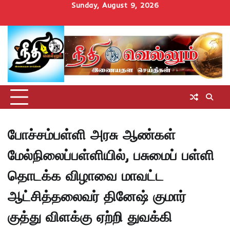
Skip
Sunday, August 9, 2026
to
Home
செய்திகள்
தமிழ்நாடு
மாவட்டச்செய்திகள்
அரசியல்
ஆன்மிகம்
சட்டம்
சினிமா
Uncategorize
content
அறிவோம்
போச்சம்பள்ளி அரசு ஆண்கள்
மேல்நிலைப்பள்ளியில், பசுமைப் பள்ளி
தொடக்க விழாவை மாவட்ட
ஆட்சித்தலைவர் தினேஷ் குமார்
குத்து விளக்கு ஏற்றி துவக்கி