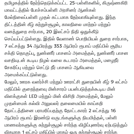
தமிழகத்தில் தேர்ந்தெடுக்கப்பட்ட 25-பள்ளிகளில், கிருஷ்ணகிரி
மாவட்டத்தில் போச்சம்பள்ளி அரசினர் ஆண்கள்
மேல்நிலைப்பள்ளி முதல் கட்டமாக தேர்வாகியுள்ளது. இந்த
திட்டத்தின் கீழ் சுற்றுச்சூழல், காலநிலை மாற்றம் மற்றும்
வனத்துறை சார்பாக, 20 இலட்சம் நிதி ஒதுக்கீடு
செய்யப்பட்டுள்ளது. இதில் வேளாண் பொறியியல் துறை சார்பாக,
7 லட்சத்து 34 ஆயிரத்து 353 ஆயிரம் ரூபாய் மதிப்பில் சூரிய
சக்தி தொகுப்பு, நுண்ணீர் பாசனம் அமைத்தல், நுண்ணீர் பாசன
வசதியுடன் கூடிய நிழல் வலை கூடாரம் அமைத்தல், மழைநீர்
சேகரிப்பு மற்றும் செட்டு நீர் பாசனம் ஆகியவை
அமைக்கப்பட்டுள்ளது.
மேலும், ஊரக வளர்ச்சி மற்றும் ஊராட்சி துறையின் கீழ் 9 லட்சம்
மதிப்பில் குறைந்தளவு மின்சாரம் பயன்படுத்தக்கூடிய மின்
விளக்குகள் LED மற்றும் மின் விசிறி அமைத்தல், மேலும்
முதன்மைக் கல்வி அலுவலர் தலைமையில் காய்கறி
தோட்டத்தினை பராமரிப்பதற்கு தோட்டகாரர் 2 லட்சத்து 16
ஆயிரம் ரூபாய் இரண்டு வருடங்களுக்கு நியமித்தல், பள்ளி
மாணவர்களுக்கு சுற்றுச்சூழல் சார்ந்த விழிப்புணர்வு ஏற்படுத்தும்
விதமாக 1 லட்சம் மதிப்பில் மாதம் ஒரு சுற்றுச்சூழல் சார்ந்த