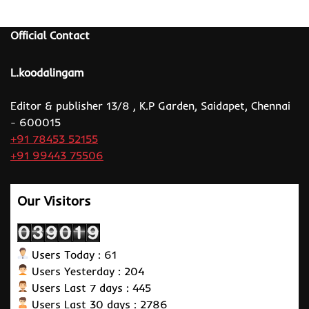
Official Contact
L.koodalingam
Editor & publisher 13/8 , K.P Garden, Saidapet, Chennai
- 600015
+91 78453 52155
+91 99443 75506
Our Visitors
Users Today : 61
Users Yesterday : 204
Users Last 7 days : 445
Users Last 30 days : 2786