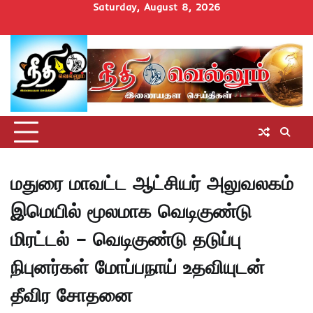
Skip
Saturday, August 8, 2026
to
Home
செய்திகள்
தமிழ்நாடு
மாவட்டச்செய்திகள்
அரசியல்
ஆன்மிகம்
சட்டம்
சினிமா
Uncategorize
content
அறிவோம்
மதுரை மாவட்ட ஆட்சியர் அலுவலகம்
இமெயில் மூலமாக வெடிகுண்டு
மிரட்டல் – வெடிகுண்டு தடுப்பு
நிபுனர்கள் மோப்பநாய் உதவியுடன்
தீவிர சோதனை