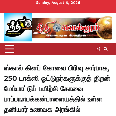
Skip
Sunday, August 9, 2026
to
Home
செய்திகள்
தமிழ்நாடு
மாவட்டச்செய்திகள்
அரசியல்
ஆன்மிகம்
சட்டம்
சினிமா
Uncategorize
content
அறிவோம்
ஸ்கால் கிளப் கோவை பிரிவு சார்பாக,
250 டாக்ஸி ஓட்டுநர்களுக்குத் திறன்
மேம்பாட்டுப் பயிற்சி கோவை
பாப்பநாயக்கன்பாளையத்தில் உள்ள
தனியார் உணவக அரங்கில்