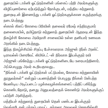
துறையில் டாக்ஸி ஓட்டுநர்களின் பங்கைப் பற்றி அவர்களுக்கு
விழிப்புணர்வை ஏற்படுத்தும் நோக்குடன், மத்திய சுற்றுலாத்
துறையுடன் இணைந்து டாக்ஸி ஓட்டுநர்களுக்கான கருத்தரங்கு
நடைபெற்றது
ஸ்கால் கிளப் கோவை பிரிவின் தலைவர் ரமேஷ் சந்திரகுமார்
தலைமையில், தமிழ்நாடு சுற்றுலாத் துறையின் ஆதரவுடன் இந்த
நிகழ்ச்சி கோவை அவிநாசி சாலையில் உள்ள தனியார் உணவக
அரங்கில் நடைபெற்றது.
இந்த நிகழ்ச்சியில் சிறப்பு பேச்சாளராக அர்ஜுன் டூர்ஸ் அண்ட்
டிராவல்ஸ் பிரைவேட் லிமிடெட்-ன் நிர்வாக இயக்குநர் ரவி
அர்ஜுன் பங்கேற்று டாக்ஸி ஓட்டுநர்களிடையே உரையாற்றினார்.
அப்பொழுது அவர் கூறியதாவது..
“நீங்கள் டாக்ஸி ஓட்டுநர்கள் மட்டுமல்ல, கோவை சுற்றுலாவின்
தூதுவர்கள்” என்றும் பயணத்தின் பொழுது நீங்கள் பின்பற்ற
வேண்டிய அடிப்படைப் பழக்கவழக்கங்களைப் பற்றிப் பகிர்ந்து
கொண்டதோடு, தனது அனுபவத்தைக் கொண்டு அவர்களுக்குப்
பயிற்சி அளித்தார்.
மத்தியச் சுற்றுலாத் துறையின் தென் மண்டல இயக்குநர்
வெங்கடேசன் மற்றும் மாவட்ட சுற்றுலா அலுவலர் ஜெகதீஸ்வரி