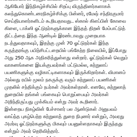
ஆகியோர் இந்நிகழ்ச்சியில் சிறப்பு விருந்தினர்களாகக்
கலந்துகொண்டனரநிகழ்ச்சிக்கு பின்னர், ரமேஷ் சந்திரகுமார்
செய்தியாளர்களிடம் கூறியதாவது.. ஸ்கால் கிளப்பின் கோவை
கிளை, டாக்ஸி ஓட்டுநர்களுக்கான இந்தத் திறன் மேம்பாட்டுத்
திட்டத்தை இந்த ஆண்டில் இரண்டாவது முறையாக
நடத்துவதாகவும், இதற்கு முன் 70 ஓட்டுநர்கள் இந்த
கருத்தரங்கு பயிற்சிபட்டறையில் பங்கேற்ற நிலையில், இப்போது
அது 250 ஆக அதிகரித்துள்ளது என்றார். ஓட்டுநர்கள் வெறும்
வாகனங்களை இயக்குபவர்கள் மட்டுமல்ல, சுற்றுலாப்
பயணிகளுக்கு வழிகாட்டிகளாகவும் இருக்கிறார்கள். விமானம்
அல்லது ரயில் மூலம் நகருக்கு வரும் சுற்றுலாப் பயணிகள்
முதலில் சந்திக்கும் நபர்கள் அவர்கள்தான். எனவே, சுற்றுலாத்
துறையில் தங்கள் பங்கையும் பொறுப்பையும் அவர்கள்
அறிந்திருப்பது முக்கியம் என்று அவர் கூறினார்.
இன்றைய நிகழ்வின் பேச்சாளர் பல ஆண்டுகள் அனுபவம்
வாய்ந்த புகழ்பெற்ற சுற்றுலாத் துறை நிபுணர் என்றும், அவரது
அமர்வு ஓட்டுநர்களுக்கு மிகவும் பயனுள்ளதாகவும் இருந்தது
என்றும் அவர் தெரிவித்தார்.