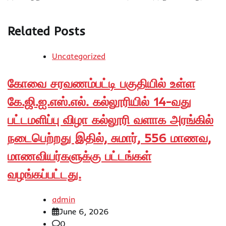
Related Posts
Uncategorized
கோவை சரவணம்பட்டி பகுதியில் உள்ள
கே.ஜி.ஐ.எஸ்.எல். கல்லூரியில் 14-வது
பட்டமளிப்பு விழா கல்லூரி வளாக அரங்கில்
நடைபெற்றது இதில், சுமார், 556 மாணவ,
மாணவியர்களுக்கு பட்டங்கள்
வழங்கப்பட்டது.
admin
June 6, 2026
0