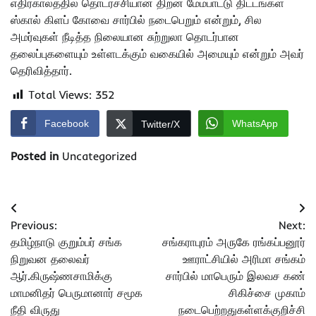
எதிர்காலத்தில் தொடர்ச்சியான திறன் மேம்பாட்டு திட்டங்கள்
ஸ்கால் கிளப் கோவை சார்பில் நடைபெறும் என்றும், சில
அமர்வுகள் நீடித்த நிலையான சுற்றுலா தொடர்பான
தலைப்புகளையும் உள்ளடக்கும் வகையில் அமையும் என்றும் அவர்
தெரிவித்தார்.
Total Views:
352
Facebook
WhatsApp
Twitter/X
Posted in
Uncategorized
Post
Previous:
Next:
navigation
தமிழ்நாடு குறும்பர் சங்க
சங்கராபுரம் அருகே ரங்கப்பனூர்
நிறுவன தலைவர்
ஊராட்சியில் அரிமா சங்கம்
ஆர்.கிருஷ்ணசாமிக்கு
சார்பில் மாபெரும் இலவச கண்
மாமனிதர் பெருமானார் சமூக
சிகிச்சை முகாம்
நீதி விருது
நடைபெற்றதுகள்ளக்குறிச்சி