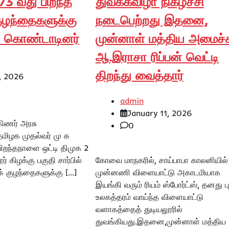
73 வது பிறந்த
துவக்கவிழா நிகழ்ச்சி
குழந்தைகளுக்கு
நடைபெற்றது இதனை,
ி கொண்டாடினர்
முன்னாள் மத்திய அமைச்ச
ஆ.இராசா ரிப்பன் வெட்டி
திறந்து வைத்தார்
, 2026
admin
January 11, 2026
ிணர் அரசு
0
தமிழக முதல்வர் மு க
பிறந்தநாளை ஒட்டி திமுக 2
ர் கிழக்கு பகுதி சார்பில்
கோவை மாநகரில், சாய்பாபா காலனியில்
க் குழந்தைகளுக்கு […]
முன்னணி விளையாட்டு அகாடமியாக
இயங்கி வரும் ரியம் ஸ்போர்ட்ஸ், தனது ப
உலகத்தரம் வாய்ந்த விளையாட்டு
வளாகத்தைத் துடியலூரில்
துவங்கியது.இதனை,முன்னாள் மத்திய