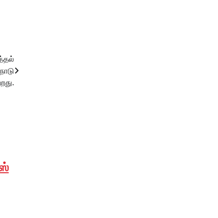
்தல்
நாடு
றது.
ஸ்