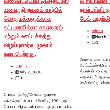
கண்காட்சியில் ஆதித்யாஸ்
க ஸ்டாலின் 
உணவு நிறுவனம் சார்பில்
நாள்பள்ளி 
பொதுமக்களுக்காக
கேக் வழங்க
கட்டணமில்லா சுகாதாரம்
admin
மற்றும் ஊட்டச்சத்து
March 4
0
விழிப்புணர்வு முகாம்
நடைபெற்றது.
கோவை வெள்ளக்க
ஆரம்பப்பள்ளியில் 
admin
ஸ்டாலின் 73 வது 
July 7, 2026
வது வட்டம் துடியலூ
0
கேக் வெட்டி பள்ளி
கோவை நீலம்பூரில் உள்ள தாமரை
எக்ஸ்க்ளூசிவ் ஃபுட் ஸ்டோரில், 100-க்கும்
மேற்பட்ட சிறுதானியங்கள் மற்றும் பாரம்பரிய