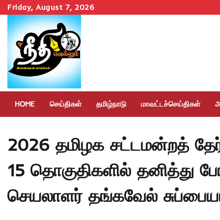
Skip
Friday, August 7, 2026
to
content
HOME
செய்திகள்
தமிழ்நாடு
மாவட்டச்செய்திகள்
அ
2026 தமிழக சட்டமன்றத் தேர்
15 தொகுதிகளில் தனித்து ப
செயலாளர் தங்கவேல் சுப்பையா