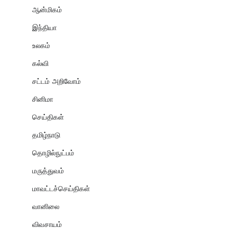
ஆன்மிகம்
இந்தியா
உலகம்
கல்வி
சட்டம் அறிவோம்
சினிமா
செய்திகள்
தமிழ்நாடு
தொழில்நுட்பம்
மருத்துவம்
மாவட்டச்செய்திகள்
வானிலை
விவசாயம்