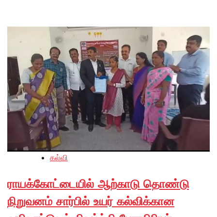
கல்வி
ராயக்கோட்டையில் ஆற்காடு தொண்டு
நிறுவனம் சார்பில் உயர் கல்விக்கான