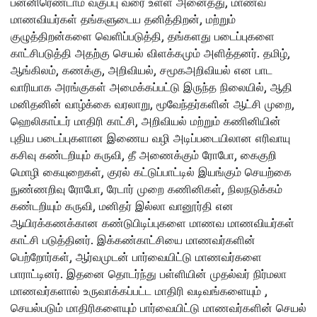
பன்னிரெண்டாம் வகுப்பு வரை உள்ள அனைத்து, மாணவ
மாணவியர்கள் தங்களுடைய தனித்திறன், மற்றும்
குழுத்திறன்களை வெளிப்படுத்தி, தங்களது படைப்புகளை
காட்சிபடுத்தி அதற்கு செயல் விளக்கமும் அளித்தனர். தமிழ்,
ஆங்கிலம், கணக்கு, அறிவியல், சமூகஅறிவியல் என பாட
வாரியாக அரங்குகள் அமைக்கப்பட்டு இருந்த நிலையில், ஆதி
மனிதனின் வாழ்க்கை வரலாறு, மூவேந்தர்களின் ஆட்சி முறை,
ஹெலிகாப்டர் மாதிரி காட்சி, அறிவியல் மற்றும் கணினியின்
புதிய படைப்புகளான இணைய வழி அடிப்படையிலான எரிவாயு
கசிவு கண்டறியும் கருவி, தீ அணைக்கும் ரோபோ, கைகுறி
மொழி கையுறைகள், குரல் கட்டுப்பாட்டில் இயங்கும் செயற்கை
நுண்ணறிவு ரோபோ, ரேடார் முறை கணினிகள், நிலநடுக்கம்
கண்டறியும் கருவி, மனிதர் இல்லா வானூர்தி என
ஆயிரக்கணக்கான கண்டுபிடிப்புகளை மாணவ மாணவியர்கள்
காட்சி படுத்தினர். இக்கண்காட்சியை மாணவர்களின்
பெற்றோர்கள், ஆர்வமுடன் பார்வையிட்டு மாணவர்களை
பாராட்டினர். இதனை தொடர்ந்து பள்ளியின் முதல்வர் நிர்மலா
மாணவர்களால் உருவாக்கப்பட்ட மாதிரி வடிவங்களையும் ,
செயல்படும் மாதிரிகளையும் பார்வையிட்டு மாணவர்களின் செயல்