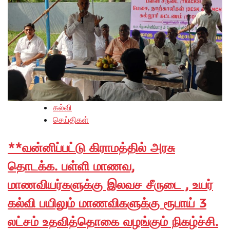
கல்வி
செய்திகள்
**வன்னிப்பட்டு கிராமத்தில் அரசு
தொடக்க. பள்ளி மாணவ,
மாணவியர்களுக்கு இலவச சீருடை , உயர்
கல்வி பயிலும் மாணவிகளுக்கு ரூபாய் 3
லட்சம் உதவித்தொகை வழங்கும் நிகழ்ச்சி.