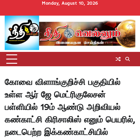
Skip
Monday, August 10, 2026
to
Home
செய்திகள்
தமிழ்நாடு
மாவட்டச்செய்திகள்
அரசியல்
ஆன்மிகம்
சட்டம்
சினிமா
Uncategorize
content
அறிவோம்
கோவை விளாங்குறிச்சி பகுதியில்
உள்ள ஆர் ஜே மெட்ரிகுலேசன்
பள்ளியில் 19ம் ஆண்டு அறிவியல்
கண்காட்சி கிரிசாலிஸ் எனும் பெயரில்,
நடைபெற்ற இக்கண்காட்சியில்