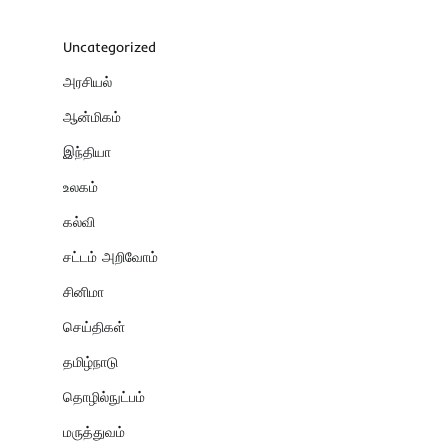
Uncategorized
அரசியல்
ஆன்மிகம்
இந்தியா
உலகம்
கல்வி
சட்டம் அறிவோம்
சினிமா
செய்திகள்
தமிழ்நாடு
தொழில்நுட்பம்
மருத்துவம்