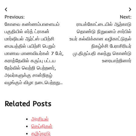
Post
Previous:
Next:
navigation
கோவை கண்ணம்பாளையம்
ராயக்கோட்டையில் ஆற்காடு
பகுதியில் எர்த் ட்ராகன்
தொண்டு நிறுவனம் சார்பில்
மார்ஷியல் ஆர்ட்ஸ் பயிற்சி
உயர் கல்விக்கான வழிகாட்டுதல்
மையத்தில் பயிற்சி பெறும்
நிகழ்ச்சி பேராசிரியர்
மாணவ மாணவியர்கள் 7 பேர்,
மு.திருப்பதி கலந்து கொண்டு
கராத்தேவில் கருப்பு பட்டய
உரையாற்றினார்
தேர்வில் வெற்றி பெற்றனர்,
அவர்களுக்கு சான்றிதழ்
வழங்கும் விழா நடைபெற்றது..
Related Posts
அரசியல்
செய்திகள்
தமிழ்நாடு