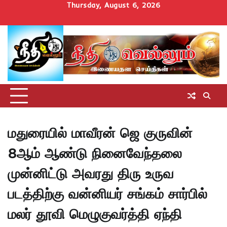
Skip
Thursday, August 6, 2026
to
Home
செய்திகள்
தமிழ்நாடு
மாவட்டச்செய்திகள்
அரசியல்
ஆன்மிகம்
சட்டம்
சினிமா
Uncategorize
content
அறிவோம்
மதுரையில் மாவீரன் ஜெ குருவின்
8ஆம் ஆண்டு நினைவேந்தலை
முன்னிட்டு அவரது திரு உருவ
படத்திற்கு வன்னியர் சங்கம் சார்பில்
மலர் தூவி மெழுகுவர்த்தி ஏந்தி