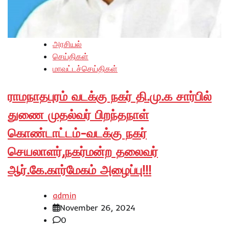
அரசியல்
செய்திகள்
மாவட்டச்செய்திகள்
ராமநாதபுரம் வடக்கு நகர் தி.மு.க சார்பில்
துணை முதல்வர் பிறந்தநாள்
கொண்டாட்டம்-வடக்கு நகர்
செயலாளர்,நகர்மன்ற தலைவர்
ஆர்.கே.கார்மேகம் அழைப்பு!!!
admin
November 26, 2024
0