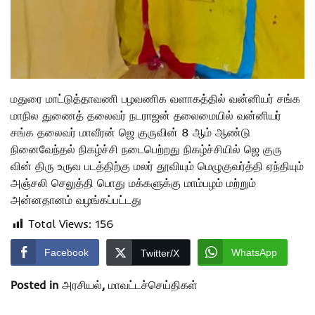
மதுரை மாட்டுத்தாவணி பழவணிக வளாகத்தில் வன்னியர் சங்க
மாநில துணைத் தலைவர் நடராஜன் தலைமையில் வன்னியர்
சங்க தலைவர் மாவீரன் ஜெ குருவின் 8 ஆம் ஆண்டு
நினைவேந்தல் நிகழ்ச்சி நடைபெற்றது நிகழ்ச்சியில் ஜெ குரு
வின் திரு உருவ படத்திற்கு மலர் தூவியும் மெழுகுவர்த்தி ஏந்தியும்
அஞ்சலி செலுத்தி பொது மக்களுக்கு மாம்பழம் மற்றும்
அன்னதானம் வழங்கப்பட்டது
Total Views:
156
Facebook
WhatsApp
Twitter/X
Posted in
அரசியல்
,
மாவட்டச்செய்திகள்