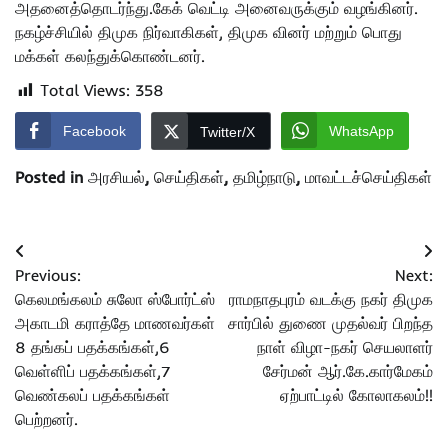
அதனைத்தொடர்ந்து.கேக் வெட்டி அனைவருக்கும் வழங்கினர்.
நகழ்ச்சியில் திமுக நிர்வாகிகள், திமுக வினர் மற்றும் பொது
மக்கள் கலந்துக்கொண்டனர்.
Total Views:
358
Facebook
WhatsApp
Twitter/X
Posted in
அரசியல்
,
செய்திகள்
,
தமிழ்நாடு
,
மாவட்டச்செய்திகள்
Post
Previous:
Next:
navigation
கெலமங்கலம் சுலோ ஸ்போர்ட்ஸ்
ராமநாதபுரம் வடக்கு நகர் திமுக
அகாடமி கராத்தே மாணவர்கள்
சார்பில் துணை முதல்வர் பிறந்த
8 தங்கப் பதக்கங்கள்,6
நாள் விழா-நகர் செயலாளர்
வெள்ளிப் பதக்கங்கள்,7
சேர்மன் ஆர்.கே.கார்மேகம்
வெண்கலப் பதக்கங்கள்
ஏற்பாட்டில் கோலாகலம்!!
பெற்றனர்.