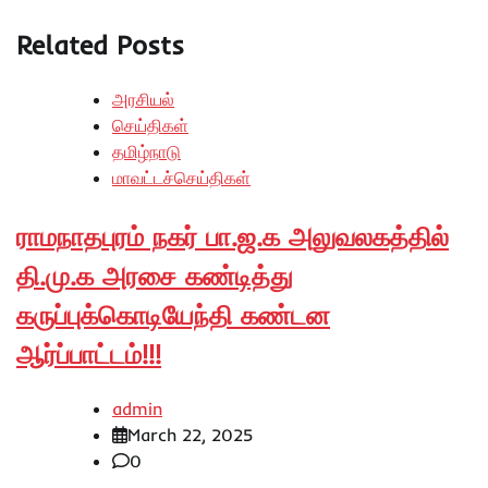
Related Posts
அரசியல்
செய்திகள்
தமிழ்நாடு
மாவட்டச்செய்திகள்
ராமநாதபுரம் நகர் பா.ஜ.க அலுவலகத்தில்
தி.மு.க அரசை கண்டித்து
கருப்புக்கொடியேந்தி கண்டன
ஆர்ப்பாட்டம்!!!
admin
March 22, 2025
0