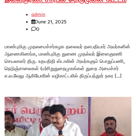
admin
June 21, 2025
0
மாண்புமிகு முதலமைச்சர்கழக தலைவர் தளபதியார் அவர்களின்
ஆணைகினங்க, மாண்புமிகு துணை முதல்வர் இளைஞரணி
செயலாளர் திரு. உதயநிதி ஸ்டாலின் அவர்களும் பொதுப்பணி,
நெடுஞ்சாலைகள் (ம)சிறுதுறைமுகங்கள் துறை அமைச்சர்
எ.வ.வேலு ஆகியோரின் வழிகாட்டலில் திருப்பத்தூர் நகர […]