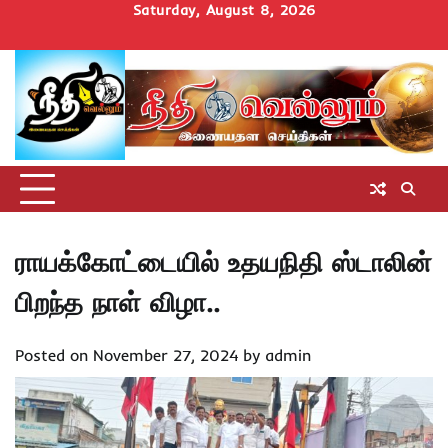
Skip
Saturday, August 8, 2026
to
Home
செய்திகள்
தமிழ்நாடு
மாவட்டச்செய்திகள்
அரசியல்
ஆன்மிகம்
சட்டம்
சினிமா
Uncategorize
content
அறிவோம்
ராயக்கோட்டையில் உதயநிதி ஸ்டாலின்
பிறந்த நாள் விழா..
Posted on
November 27, 2024
by
admin