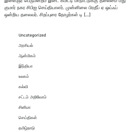
இளைஞர் பெருமன்றம் இடை கமிட்டி மாநாட்டுக்கு தலைமை மது
குமார் நகர சிபிஐ செய்தியாளர். முன்னிலை பிரதீப் ஏ ஒய்ஃப்
ஒன்றிய தலைவர். சிறப்புரை தோழர்கள் டி […]
Uncategorized
அரசியல்
ஆன்மிகம்
இந்தியா
உலகம்
கல்வி
சட்டம் அறிவோம்
சினிமா
செய்திகள்
தமிழ்நாடு