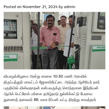
Posted on
November 21, 2024
by
admin
வியாழக்கிழமை அன்று காலை 10:30 மணி அளவில்
திருப்பத்தூர் மாவட்டம் ஜோலார்பேட்டை அடுத்த ஆசிரியர் நகர்
பகுதியில் விஸ்வநாதன் என்பவருக்கு சொந்தமான இந்தியன்
ஆயில் பெட்ரோல் பங்கை தமிழ்நாடு ஜல்லிக்கட்டு பேரவை
துணைத் தலைவர் RR. வாசு ரிப்பன் வட்டி திறந்து வைத்தார்