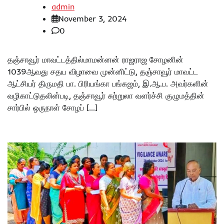
admin
November 3, 2024
0
தஞ்சாவூர் மாவட்டத்தில்மாமன்னன் ராஜராஜ சோழனின்
1039ஆவது சதய விழாவை முன்னிட்டு, தஞ்சாவூர் மாவட்ட
ஆட்சியர் திருமதி பா. பிரியங்கா பங்கஜம், இ.ஆ.ப. அவர்களின்
வழிகாட்டுதலின்படி, தஞ்சாவூர் சுற்றுலா வளர்ச்சி குழுமத்தின்
சார்பில் ஒருநாள் சோழப் […]