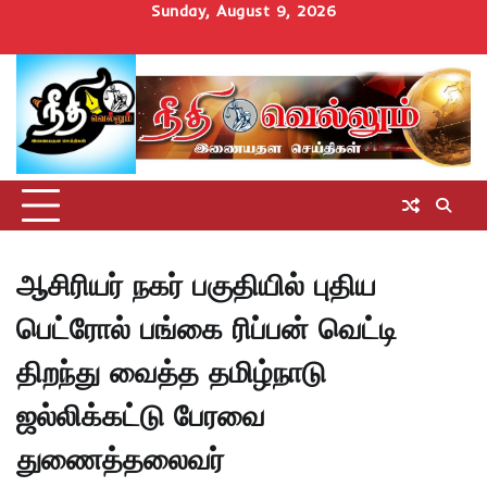
Skip
Sunday, August 9, 2026
to
Home
செய்திகள்
தமிழ்நாடு
மாவட்டச்செய்திகள்
அரசியல்
ஆன்மிகம்
சட்டம்
சினிமா
Uncategorize
content
அறிவோம்
ஆசிரியர் நகர் பகுதியில் புதிய
பெட்ரோல் பங்கை ரிப்பன் வெட்டி
திறந்து வைத்த தமிழ்நாடு
ஜல்லிக்கட்டு பேரவை
துணைத்தலைவர்