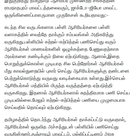
இதுகுறித்து தமிழ்நாடு ஆசிரியர் முன்னேற்ற சங்கத்தின்
ராமநாதபுரம் மாவட்டத்தலைவரும், ஜாக்டோ-ஜியோ மாவட்ட
ஒருங்கிணைப்பாளருமான முருகேசன் கூறியதாவது:-
கடந்த சில வருடங்களாக பள்ளி ஆசிரியர்களை பள்ளி
வளாகத்தில் வைத்தே தாக்கும் சம்பவங்கள் அதிகரித்து
வருகிறது.பள்ளியில் கற்றல்-கற்பித்தல் பணிசெய்து வரும்
ஆசிரியர்கள் மாணவர்களின் ஒழுக்கத்தை பேணுவதற்காக
அவர்களை கண்டிக்கும் நிலை ஏற்படுகிறது. ஆனால்,இதை
பொறுத்துக்கொள்ள முடியாத சில பெற்றோர்கள் ஆசிரியர்கள்
மீது காவல்துறையில் புகார் செய்து ஆசிரியர்களுக்கு தண்டனை
பெற்றுக்கொடுத்து வருவது வாடிக்கையாக உள்ளது.இச்செயல்
ஆசிரியர்கள் மத்தியில் மிருந்த வருத்தத்தை ஏற்படுத்தி
வருககிறது. இதனால் ஆசிரியர்களால் சுதந்திரமாக பணி செய்ய
முடியவில்லை.மேலும் கற்றல்-கற்பித்தல் பணியை முழுமையாக
செய்வதில் தொய்வும் ஏற்படுகிறது.
தமிழகத்தில் தொடர்ந்து ஆசிரியர்கள் தாக்கப்பட்டு வருவதால்,
ஆசிரியர்கள் ஒருவித அச்சத்துடன் பள்ளியில் பணிசெய்து
வருகின்றனர்.தஞ்சாவூர் மாவட்டம், மல்லிப்பட்டிணம் அரசு