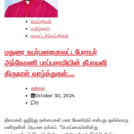
செய்திகள்
தமிழ்நாடு
மாவட்டச்செய்திகள்
மதுரை உயர்மறைமாவட்டபேராயர்
அந்தோணி பாப்புசாமியின் தீபாவளி
திருநாள் வாழ்த்துகள்….
admin
October 30, 2024
0
தீமைகள் ஒழிந்து நன்மைகள் மலர வேண்டும் என்பது ஒவ்வொரு
மனிதனின் அடிமன ஏக்கம். “பொய்மையினின்று