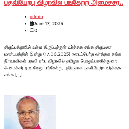
பதவியேற்பு விழாவில் பங்கேற்ற அமைச்சர்..
admin
June 17, 2025
0
திருப்பத்தூரில் உள்ள திருப்பத்தூர் வர்த்தக சங்க திருமண
மண்டபத்தில் இன்று (17.06.2025) நடைப்பெற்ற வர்த்தக சங்க
நிர்வாகிகள் பதவி ஏற்பு விழாவில் தமிழக பொதுப்பணித்துறை
அமைச்சர் ஏ.வ.வேலு பங்கேற்று, புதியதாக பதவியேற்ற வர்த்தக
சங்க […]