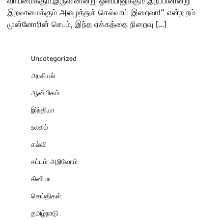
வாய்மைக்கும்.இருளினின்று ஒளியினுக்கும் இறப்பினின்று
இறவாமைக்கும் அழைத்துச் செல்வாய் இறைவா!” என்ற நம்
முன்னோரின் செபம், இந்த ஏக்கத்தை நிறைவு […]
Uncategorized
அரசியல்
ஆன்மிகம்
இந்தியா
உலகம்
கல்வி
சட்டம் அறிவோம்
சினிமா
செய்திகள்
தமிழ்நாடு