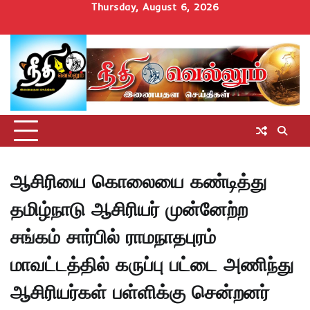
Skip
Thursday, August 6, 2026
to
Home
செய்திகள்
தமிழ்நாடு
மாவட்டச்செய்திகள்
அரசியல்
ஆன்மிகம்
சட்டம்
சினிமா
Uncategorize
content
அறிவோம்
ஆசிரியை கொலையை கண்டித்து
தமிழ்நாடு ஆசிரியர் முன்னேற்ற
சங்கம் சார்பில் ராமநாதபுரம்
மாவட்டத்தில் கருப்பு பட்டை அணிந்து
ஆசிரியர்கள் பள்ளிக்கு சென்றனர்