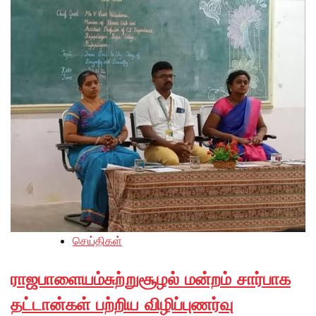
செய்திகள்
ராஜபாளையம்சுற்றுசூழல் மன்றம் சார்பாக
தட்டான்கள் பற்றிய விழிப்புணர்வு