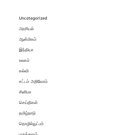
Uncategorized
அரசியல்
ஆன்மிகம்
இந்தியா
உலகம்
கல்வி
சட்டம் அறிவோம்
சினிமா
செய்திகள்
தமிழ்நாடு
தொழில்நுட்பம்
மருத்துவம்