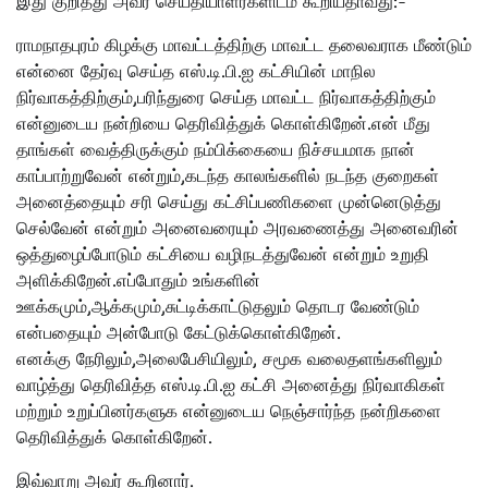
இது குறித்து அவர் செய்தியாளர்களிடம் கூறியதாவது:-
ராமநாதபுரம் கிழக்கு மாவட்டத்திற்கு மாவட்ட தலைவராக மீண்டும்
என்னை தேர்வு செய்த எஸ்.டி.பி.ஐ கட்சியின் மாநில
நிர்வாகத்திற்கும்,பரிந்துரை செய்த மாவட்ட நிர்வாகத்திற்கும்
என்னுடைய நன்றியை தெரிவித்துக் கொள்கிறேன்.என் மீது
தாங்கள் வைத்திருக்கும் நம்பிக்கையை நிச்சயமாக நான்
காப்பாற்றுவேன் என்றும்,கடந்த காலங்களில் நடந்த குறைகள்
அனைத்தையும் சரி செய்து கட்சிப்பணிகளை முன்னெடுத்து
செல்வேன் என்றும் அனைவரையும் அரவணைத்து அனைவரின்
ஒத்துழைப்போடும் கட்சியை வழிநடத்துவேன் என்றும் உறுதி
அளிக்கிறேன்.எப்போதும் உங்களின்
ஊக்கமும்,ஆக்கமும்,சுட்டிக்காட்டுதலும் தொடர வேண்டும்
என்பதையும் அன்போடு கேட்டுக்கொள்கிறேன்.
எனக்கு நேரிலும்,அலைபேசியிலும், சமூக வலைதளங்களிலும்
வாழ்த்து தெரிவித்த எஸ்.டி.பி.ஐ கட்சி அனைத்து நிர்வாகிகள்
மற்றும் உறுப்பினர்களுக என்னுடைய நெஞ்சார்ந்த நன்றிகளை
தெரிவித்துக் கொள்கிறேன்.
இவ்வாறு அவர் கூறினார்.