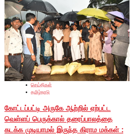
செய்திகள்
தமிழ்நாடு
கோட்டப்பட்டி அருகே ஆற்றில் ஏற்பட்ட
வெள்ளப் பெருக்கால் தரைப்பாலத்தை
கடக்க முடியாமல் இருந்த கிராம மக்கள் :