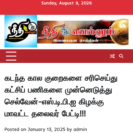
Skip
Sunday, August 9, 2026
to
Home
செய்திகள்
தமிழ்நாடு
மாவட்டச்செய்திகள்
அரசியல்
ஆன்மிகம்
சட்டம்
சினிமா
Uncategorize
content
அறிவோம்
கடந்த கால குறைகளை சரிசெய்து
கட்சிப் பணிகளை முன்னெடுத்து
செல்வேன்-எஸ்.டி.பி.ஐ கிழக்கு
மாவட்ட தலைவர் பேட்டி!!!
Posted on
January 13, 2025
by
admin