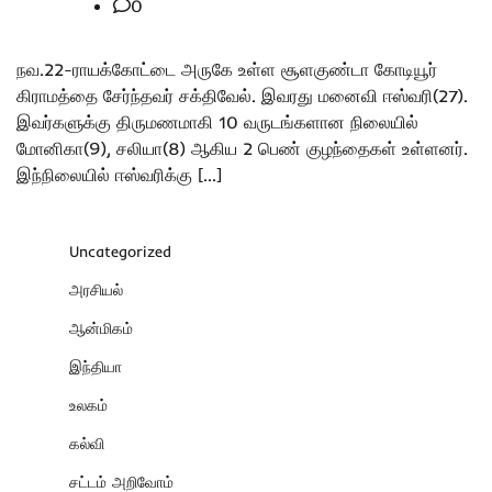
0
நவ.22-ராயக்கோட்டை அருகே உள்ள சூளகுண்டா கோடியூர்
கிராமத்தை சேர்ந்தவர் சக்திவேல். இவரது மனைவி ஈஸ்வரி(27).
இவர்களுக்கு திருமணமாகி 10 வருடங்களான நிலையில்
மோனிகா(9), சலியா(8) ஆகிய 2 பெண் குழந்தைகள் உள்ளனர்.
இந்நிலையில் ஈஸ்வரிக்கு […]
Uncategorized
அரசியல்
ஆன்மிகம்
இந்தியா
உலகம்
கல்வி
சட்டம் அறிவோம்