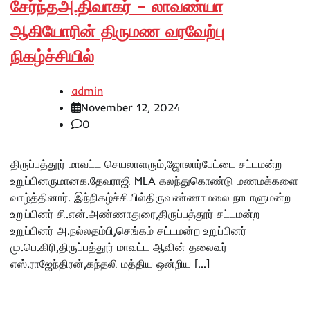
சேர்ந்தஅ.திவாகர் – லாவண்யா
ஆகியோரின் திருமண வரவேற்பு
நிகழ்ச்சியில்
admin
November 12, 2024
0
திருப்பத்தூர் மாவட்ட செயலாளரும்,ஜோலார்பேட்டை சட்டமன்ற
உறுப்பினருமானக.தேவராஜி MLA கலந்துகொண்டு மணமக்களை
வாழ்த்தினார். இந்நிகழ்ச்சியில்திருவண்ணாமலை நாடாளுமன்ற
உறுப்பினர் சி.என்.அண்ணாதுரை,திருப்பத்தூர் சட்டமன்ற
உறுப்பினர் அ.நல்லதம்பி,செங்கம் சட்டமன்ற உறுப்பினர்
மு.பெ.கிரி,திருப்பத்தூர் மாவட்ட ஆவின் தலைவர்
எஸ்.ராஜேந்திரன்,கந்தலி மத்திய ஒன்றிய […]