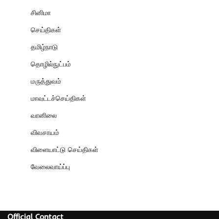
சினிமா
செய்திகள்
தமிழ்நாடு
தொழில்நுட்பம்
மருத்துவம்
மாவட்டச்செய்திகள்
வானிலை
விவசாயம்
விளையாட்டு செய்திகள்
வேலைவாய்ப்பு
Official Contact