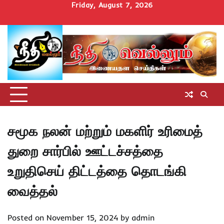
Skip
Friday, August 7, 2026
to
Home
செய்திகள்
தமிழ்நாடு
மாவட்டச்செய்திகள்
அரசியல்
ஆன்மிகம்
சட்டம்
சினிமா
Uncategorize
content
அறிவோம்
சமூக நலன் மற்றும் மகளிர் உரிமைத்
துறை சார்பில் ஊட்டச்சத்தை
உறுதிசெய் திட்டத்தை தொடங்கி
வைத்தல்
Posted on
November 15, 2024
by
admin