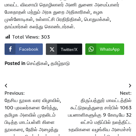
மாவட்ட விவசாயி தொழிலாளர் அணி துணை அமைப்பாளர்
மேகநாதன் மற்றும் அரசு துறை அதிகாரிகள், கழக
முன்னோடிகள், உள்ளாட்சி பிரதிநிதிகள், பொதுமக்கள்,
தாய்மார்கள் கலந்து கொண்டார்கள்.
Total Views:
303
Facebook
WhatsApp
Twitter/X
Posted in
செய்திகள்
,
தமிழ்நாடு
Post
Previous:
Next:
navigation
தேசிய நூலக வார விழாவில்,
திருப்பத்தூர் மாவட்டத்தில்
100 புரவலர்களை சேர்த்து,
கூட்டுறவுத்துறை சார்பில் 1063
தமிழக அளவில் முதலிடம்
பயனாளிகளுக்கு 9 கோடியே 32
பிடித்த மாடப்பள்ளி கிளை
லட்சம் மதிப்பில் நலத்திட்ட
நூலகரை, நேரில் அழைத்து
உதவிகளை வழங்கிய அமைச்சர்