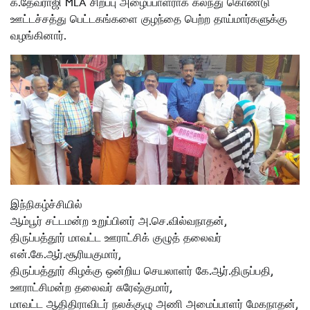
க.தேவராஜி MLA சிறப்பு அழைப்பாளராக கலந்து கொண்டு
ஊட்டச்சத்து பெட்டகங்களை குழந்தை பெற்ற தாய்மார்களுக்கு
வழங்கினார்.
இந்நிகழ்ச்சியில்
ஆம்பூர் சட்டமன்ற உறுப்பினர் அ.செ.வில்வநாதன்,
திருப்பத்தூர் மாவட்ட ஊராட்சிக் குழுத் தலைவர்
என்.கே.ஆர்.சூரியகுமார்,
திருப்பத்தூர் கிழக்கு ஒன்றிய செயலாளர் கே.ஆர்.திருப்பதி,
ஊராட்சிமன்ற தலைவர் சுரேஷ்குமார்,
மாவட்ட ஆதிதிராவிடர் நலக்குழு அணி அமைப்பாளர் மேகநாதன்,