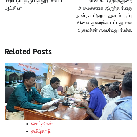
பாராட்டிய திருப்பத்தூர் மாவட்ட
நான் கூட்டுறவுத்துறை
ஆட்சியர்
அமைச்சராக இருந்த போது
தான், கூட்டுறவு துவரம்பருப்பு
விலை குறைக்கப்பட்டது என
அமைச்சர் ஏ.வ.வேலு பேச்சு.
Related Posts
செய்திகள்
தமிழ்நாடு