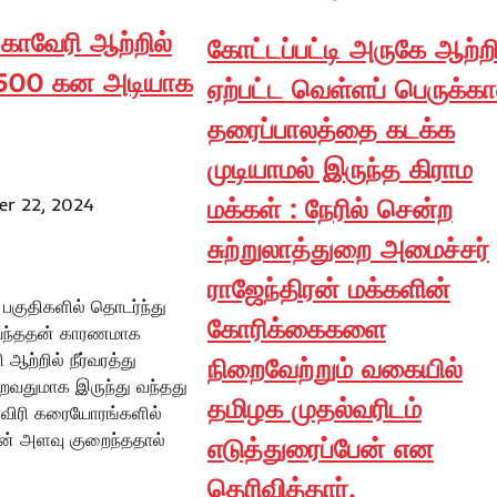
காவேரி ஆற்றில்
கோட்டப்பட்டி அருகே ஆற்றி
 8500 கன அடியாக
ஏற்பட்ட வெள்ளப் பெருக்கா
தரைப்பாலத்தை கடக்க
முடியாமல் இருந்த கிராம
மக்கள் : நேரில் சென்ற
r 22, 2024
சுற்றுலாத்துறை அமைச்சர்
ராஜேந்திரன் மக்களின்
பகுதிகளில் தொடர்ந்து
கோரிக்கைகளை
வந்ததன் காரணமாக
ஆற்றில் நீர்வரத்து
நிறைவேற்றும் வகையில்
றைவதுமாக இருந்து வந்தது
தமிழக முதல்வரிடம்
ாவிரி கரையோரங்களில்
ன் அளவு குறைந்ததால்
எடுத்துரைப்பேன் என
தெரிவித்தார்.