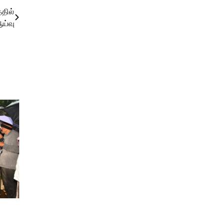
தில்
ய்வு