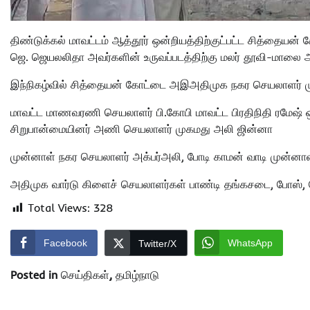
திண்டுக்கல் மாவட்டம் ஆத்தூர் ஒன்றியத்திற்குட்பட்ட சித்தைய
ஜெ. ஜெயலலிதா அவர்களின் உருவப்படத்திற்கு மலர் தூவி-மாலை அ
இந்நிகழ்வில் சித்தையன் கோட்டை அஇஅதிமுக நகர செயலாளர் 
மாவட்ட மாணவரணி செயலாளர் பி.கோபி மாவட்ட பிரதிநிதி ரமேஷ
சிறுபான்மையினர் அணி செயலாளர் முகமது அலி ஜின்னா
முன்னாள் நகர செயலாளர் அக்பர்அலி, போடி காமன் வாடி முன்னாள் க
அதிமுக வார்டு கிளைச் செயலாளர்கள் பாண்டி தங்கசடை, போஸ், 
Total Views:
328
Facebook
WhatsApp
Twitter/X
Posted in
செய்திகள்
,
தமிழ்நாடு