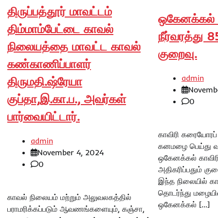
திருப்பத்தூர் மாவட்டம்
ஒகேனக்கல் 
திம்மாம்பேட்டை காவல்
நீர்வரத்து
நிலையத்தை மாவட்ட காவல்
குறைவு.
கண்காணிப்பாளர்
admin
திருமதி.ஷ்ரேயா
Novembe
குப்தா,இ.கா.ப., அவர்கள்
0
பார்வையிட்டார்.
காவிரி கரையோரப் 
admin
கனமழை பெய்து 
November 4, 2024
ஒகேனக்கல் காவிரி 
0
அதிகரிப்பதும் கு
இந்த நிலையில் க
தொடர்ந்து மழையி
காவல் நிலையம் மற்றும் அலுவலகத்தில்
ஒகேனக்கல் […]
பராமரிக்கப்படும் ஆவணங்களையும், கஞ்சா,