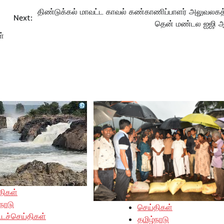
திண்டுக்கல் மாவட்ட காவல் கண்காணிப்பாளர் அலுவலகத்
Next:
தென் மண்டல ஐஜி ஆ
ள்
திகள்
நாடு
செய்திகள்
்டச்செய்திகள்
தமிழ்நாடு