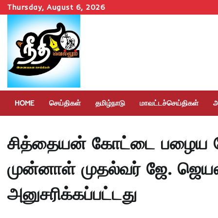
Skip
Thursday, August 6, 2026
to
content
HOME
செய்திகள்
தமிழ்நாடு
மாவட்டச்செய்திகள்
அ
சித்தையன் கோட்டை பழைய பே
முன்னாள் முதல்வர் ஜே. ஜெய
அனுசரிக்கப்பட்டது