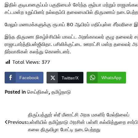
இதில் குடியானகுப்பம் பகுதியைச் சேர்ந்த சூர்யா மற்றும் ராஜமங்கல
சட்டமன்ற உறுப்பினர் நல்லதம்பி தலைமையில் திருமணம் நடைபெற்ற
மேலும் மணமக்களுக்கு ரூபாய் 80 ஆயிரம் மதிப்புள்ள சீர்வரிசை இல
இந்த திருமண நிகழ்ச்சியில் மாவட்ட அறங்காவலர் குழு தலைவர் சந்
ராஜா.பார்த்திபன்ஜீவிதா. பசிலிக்குட்டை ஊராட்சி மன்ற தலைவர் அம
நிர்வாகிகள் கலந்து கொண்டனர்.
Total Views:
377
Facebook
WhatsApp
Twitter/X
Posted in
செய்திகள்
,
தமிழ்நாடு
Post
திருப்பத்தூர் ஸ்ரீ மீனாட்சி அரசு மகளிர் மேல்நிலைப்
Previous:
பள்ளியில் தமிழ்நாடு அரசின் பள்ளி கல்வித்துறை சார்பி
navigation
கலை திருவிழா போட்டி நடைபெற்றது