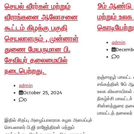
9ம் ஆண்டு 
செயல் வீரர்கள் மற்றும்
மற்றும் உல
வீராங்கனை ஆலோசனை
கொடியேற்று 
கூட்டம் கிழக்கு பகுதி
செயலாளரும் , முன்னாள்
admin
துணை மேயருமான பி.
Decembe
0
சேவியர் தலைமையில்
நடைபெற்றது.
தஞ்சாவூர் மாவட்ட
சங்கத்தின் 9ம் ஆ
admin
உலக விவசாயிகள் 
October 25, 2024
நிகழ்ச்சி மாவட்டச
0
சின்னத்துரை தல
மாவட்டத் தலைவர் 
இதில் சிறப்பு அழைப்பாளராக கழக அமைப்புச்
செயலாளர் பி.ஜி ராஜேந்திரன் மற்றும்