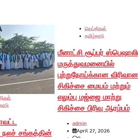
செய்திகள்
தமிழ்நாடு
மீனாட்சி சூப்பர் ஸ்பெஷாலிட
மருத்துவமனையில்
புற்றுநோய்க்கான விரிவான
சிகிச்சை மையம் மற்றும்
எலும்பு மஜ்ஜை மாற்று
திகள்
நாடு
சிகிச்சை பிரிவு ஆரம்பம்
ாவட்ட
admin
April 27, 2026
 நலச் சங்கத்தின்