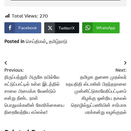
Total Views:
270
Facebook
WhatsApp
Twitter/X
Posted in
செய்திகள்
,
தமிழ்நாடு
Post
Previous:
Next:
navigation
திருப்பத்தூர் அருகே ரயில்வே
தமிழக துணை முதல்வர்
கட்டுப்பாட்டில் உள்ள இடத்தில்
உதயநிதி ஸ்டாலின் பிறந்தநாளை
சாலை அமைக்க வேண்டும்
முன்னிட்டுகாவேரிப்பட்டினம்
என்று நீண்ட நாள்
கிழக்கு ஒன்றிய தகவல்
பொதுமக்களின் கோரிக்கையை
தொழில்நுட்பணியின் சார்பாக
நிறைவேற்றிய எம்எல்ஏ!
மரக்கன்று வழங்குதல்