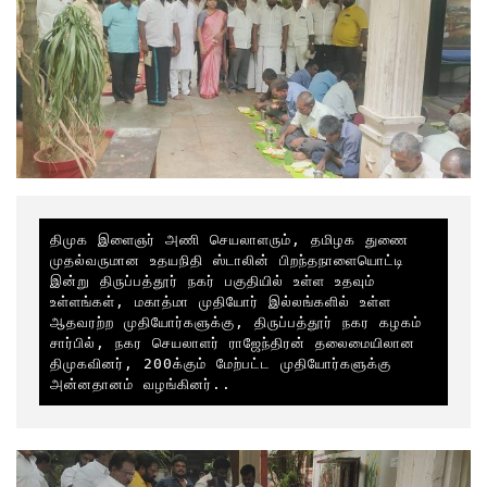
திமுக இளைஞர் அணி செயலாளரும், தமிழக துணை 
முதல்வருமான உதயநிதி ஸ்டாலின் பிறந்தநாளையொட்டி  
இன்று திருப்பத்தூர் நகர் பகுதியில் உள்ள உதவும் 
உள்ளங்கள், மகாத்மா முதியோர் இல்லங்களில் உள்ள 
ஆதவரற்ற முதியோர்களுக்கு, திருப்பத்தூர் நகர கழகம் 
சார்பில், நகர செயலாளர் ராஜேந்திரன் தலைமையிலான 
திமுகவினர், 200க்கும் மேற்பட்ட முதியோர்களுக்கு 
அன்னதானம் வழங்கினர்..