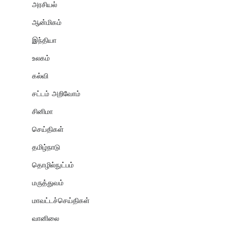
அரசியல்
ஆன்மிகம்
இந்தியா
உலகம்
கல்வி
சட்டம் அறிவோம்
சினிமா
செய்திகள்
தமிழ்நாடு
தொழில்நுட்பம்
மருத்துவம்
மாவட்டச்செய்திகள்
வானிலை