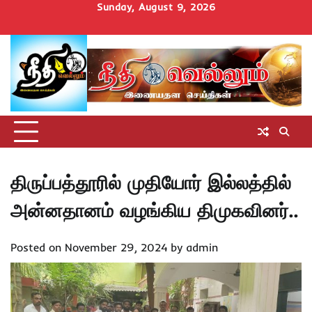
Skip
Sunday, August 9, 2026
to
Home
செய்திகள்
தமிழ்நாடு
மாவட்டச்செய்திகள்
அரசியல்
ஆன்மிகம்
சட்டம்
சினிமா
Uncategorize
content
அறிவோம்
திருப்பத்தூரில் முதியோர் இல்லத்தில்
அன்னதானம் வழங்கிய திமுகவினர்..
Posted on
November 29, 2024
by
admin