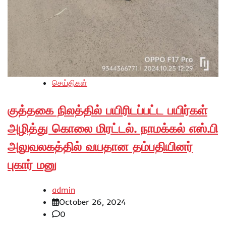
செய்திகள்
குத்தகை நிலத்தில் பயிரிடப்பட்ட பயிர்கள்
அழித்து கொலை மிரட்டல். நாமக்கல் எஸ்.பி
அலுவலகத்தில் வயதான தம்பதியினர்
புகார் மனு
admin
October 26, 2024
0