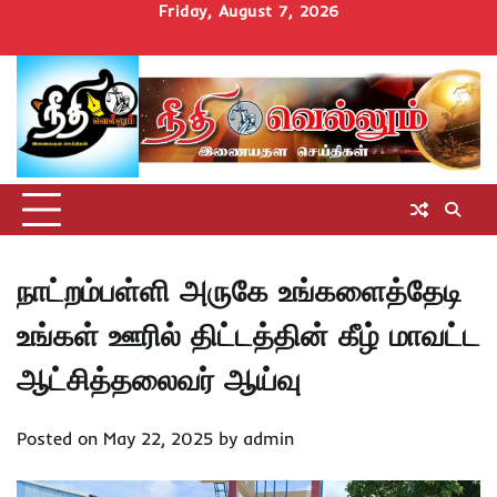
Skip
Friday, August 7, 2026
to
Home
செய்திகள்
தமிழ்நாடு
மாவட்டச்செய்திகள்
அரசியல்
ஆன்மிகம்
சட்டம்
சினிமா
Uncategorize
content
அறிவோம்
நாட்றம்பள்ளி அருகே உங்களைத்தேடி
உங்கள் ஊரில் திட்டத்தின் கீழ் மாவட்ட
ஆட்சித்தலைவர் ஆய்வு
Posted on
May 22, 2025
by
admin