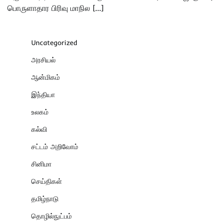
பொருளாதார பிரிவு மாநில […]
Uncategorized
அரசியல்
ஆன்மிகம்
இந்தியா
உலகம்
கல்வி
சட்டம் அறிவோம்
சினிமா
செய்திகள்
தமிழ்நாடு
தொழில்நுட்பம்