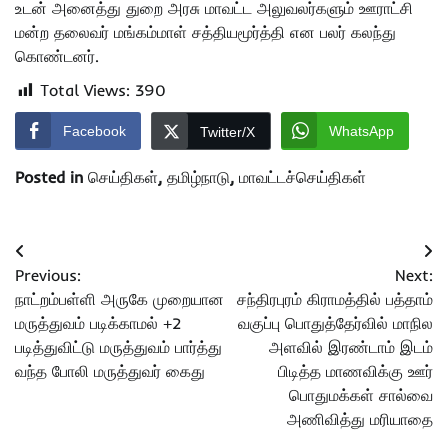
உடன் அனைத்து துறை அரசு மாவட்ட அலுவலர்களும் ஊராட்சி
மன்ற தலைவர் மங்கம்மாள் சத்தியமூர்த்தி என பலர் கலந்து
கொண்டனர்.
Total Views:
390
Facebook
WhatsApp
Twitter/X
Posted in
செய்திகள்
,
தமிழ்நாடு
,
மாவட்டச்செய்திகள்
Post
Previous:
Next:
navigation
நாட்றம்பள்ளி அருகே முறையான
சந்திரபுரம் கிராமத்தில் பத்தாம்
மருத்துவம் படிக்காமல் +2
வகுப்பு பொதுத்தேர்வில் மாநில
படித்துவிட்டு மருத்துவம் பார்த்து
அளவில் இரண்டாம் இடம்
வந்த போலி மருத்துவர் கைது
பிடித்த மாணவிக்கு ஊர்
பொதுமக்கள் சால்வை
அணிவித்து மரியாதை