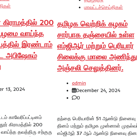
திகள்
மாவட்டச்செய்திகள்
 கிராமத்தில் 200
தமிழக வெற்றிக் கழகம்
பழமை வாய்ந்த
சார்பாக தஞ்சையில் உள்ள
யத்தில் இரண்டாம்
எம்ஜிஆர் மற்றும் பெரியார்
ட அபிஷேகம்
சிலைக்கு மாலை அணிந்து
ு
அஞ்சலி செலுத்தினர்.
admin
r 13, 2024
December 24, 2024
0
டம் காவேரிப்பட்டினம்
தந்தை பெரியாரின் 51 ஆண்டு நினைவு
ூர் கிராமத்தில் 200
தினம் மற்றும் தமிழக முன்னாள் முதல்வர
ாய்ந்த தவத்திரு சற்குரு
எம்ஜிஆர் 37 ஆம் ஆண்டு நினைவு தி