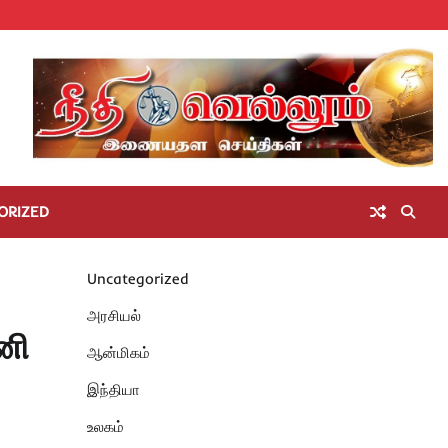
Home
செய்திகள்
தமிழ்நாடு
மாவட்டச்செய்திகள்
அரசியல்
ஆன்மிகம்
சட்டம்
சினிமா
Unc
அறிவோம்
ORIZED
Uncategorized
அரசியல்
னி
ஆன்மிகம்
இந்தியா
உலகம்